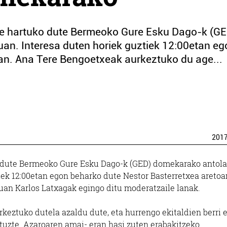
te hartuko dute Bermeoko Gure Esku Dago-k (GE
an. Interesa duten horiek guztiek 12:00etan eg
an. Ana Tere Bengoetxeak aurkeztuko du age...
201
o dute Bermeoko Gure Esku Dago-k (GED) domekarako antola
iek 12:00etan egon beharko dute Nestor Basterretxea aretoa
uan Karlos Latxagak egingo ditu moderatzaile lanak.
keztuko dutela azaldu dute, eta hurrengo ekitaldien berri 
tuzte. Azaroaren amai- eran hasi zuten erabakitzeko