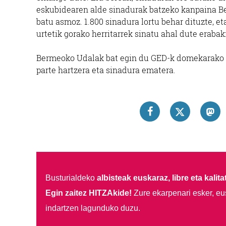
eskubidearen alde sinadurak batzeko kanpaina Ber
batu asmoz. 1.800 sinadura lortu behar dituzte, e
urtetik gorako herritarrek sinatu ahal dute eraba
Bermeoko Udalak bat egin du GED-k domekarako ant
parte hartzera eta sinadura ematera.
Busturialdeko
albisteak euskaraz, libre eta kalita
Egin zaitez HITZAkide!
Zure ekarpenari esker, eu
indartzen lagunduko duzu.