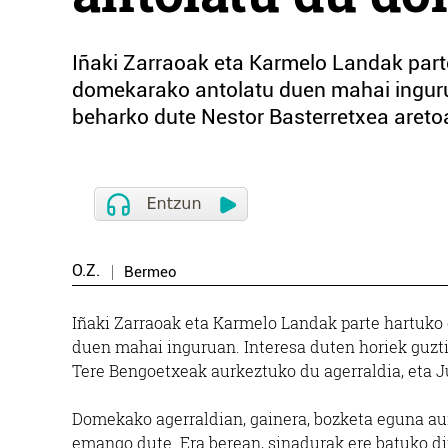
Iñaki Zarraoak eta Karmelo Landak par
domekarako antolatu duen mahai inguru
beharko dute Nestor Basterretxea areto
O.Z.
Bermeo
Iñaki Zarraoak eta Karmelo Landak parte hartuk
duen mahai inguruan. Interesa duten horiek guzt
Tere Bengoetxeak aurkeztuko du agerraldia, eta J
Domekako agerraldian, gainera, bozketa eguna aur
emango dute. Era berean, sinadurak ere batuko di