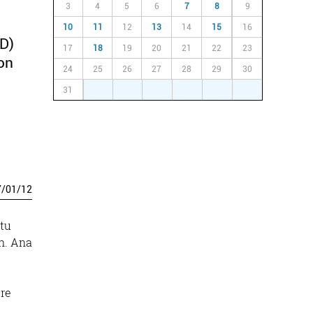
3
4
5
6
7
8
9
10
11
12
13
14
15
16
D)
17
18
19
20
21
22
23
on
24
25
26
27
28
29
30
31
1
2
3
4
5
6
7
/
01
/
12
tu
n. Ana
ere