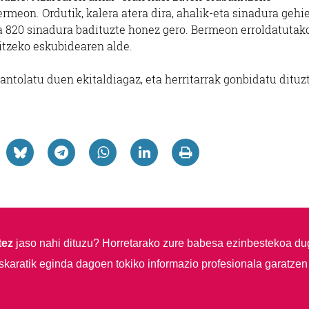
meon. Ordutik, kalera atera dira, ahalik-eta sinadura gehi
ta 820 sinadura badituzte honez gero. Bermeon erroldatutak
kitzeko eskubidearen alde.
olatu duen ekitaldiagaz, eta herritarrak gonbidatu dituzt
tez
jaso nahi dituzu?
Horretarako zure babesa ezinbestekoa du
skaratik eginda dagoen tokiko informazio profesionala garatzen