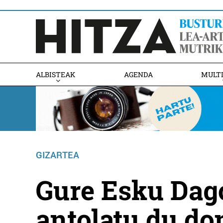
ALBISTEAK
AGENDA
MULT
GIZARTEA
Gure Esku Dag
antolatu du d