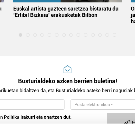
u
Euskal artista gazteen saretzea bistaratu du
O
‘Ertibil Bizkaia’ erakusketak Bilbon
j
h
Busturialdeko azken berrien buletina!
rikuetan bidaltzen da, eta Busturialdeko asteko berri nagusiak b
n Politika
irakurri eta onartzen dut.
H