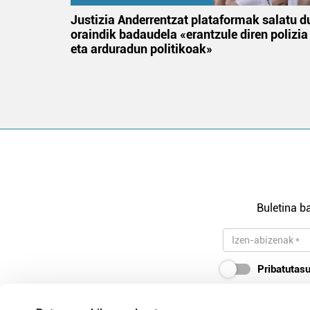
tik
Justizia Anderrentzat plataformak salatu d
 gizon
oraindik badaudela «erantzule diren polizia
eta arduradun politikoak»
Buletina ba
Pribatutasu