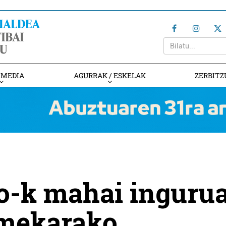
IMEDIA
AGURRAK / ESKELAK
ZERBITZ
o-k mahai inguru
omekarako