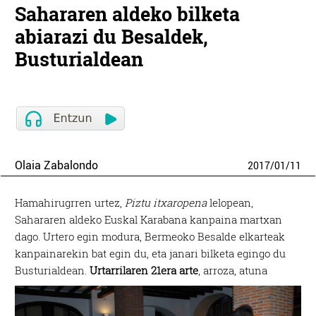
Sahararen aldeko bilketa
abiarazi du Besaldek,
Busturialdean
Olaia Zabalondo
2017
/
01
/
11
Hamahirugrren urtez,
Piztu itxaropena
lelopean,
Sahararen aldeko Euskal Karabana kanpaina martxan
dago. Urtero egin modura, Bermeoko Besalde elkarteak
kanpainarekin bat egin du, eta janari bilketa egingo du
Busturialdean.
Urtarrilaren 21era arte
, arroza, atuna