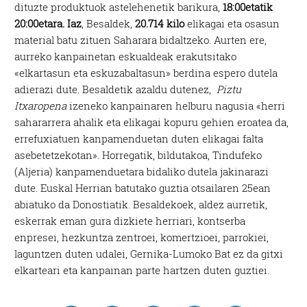
dituzte produktuok astelehenetik barikura,
18:00etatik
20:00etara.
Iaz
, Besaldek,
20.714 kilo
elikagai eta osasun
material batu zituen Saharara bidaltzeko. Aurten ere,
aurreko kanpainetan eskualdeak erakutsitako
«elkartasun eta eskuzabaltasun» berdina espero dutela
adierazi dute. Besaldetik azaldu dutenez,
Piztu
Itxaropena
izeneko kanpainaren helburu nagusia «herri
sahararrera ahalik eta elikagai kopuru gehien eroatea da,
errefuxiatuen kanpamenduetan duten elikagai falta
asebetetzekotan». Horregatik, bildutakoa, Tindufeko
(Aljeria) kanpamenduetara bidaliko dutela jakinarazi
dute. Euskal Herrian batutako guztia otsailaren 25ean
abiatuko da Donostiatik. Besaldekoek, aldez aurretik,
eskerrak eman gura dizkiete herriari, kontserba
enpresei, hezkuntza zentroei, komertzioei, parrokiei,
laguntzen duten udalei, Gernika-Lumoko Bat ez da gitxi
elkarteari eta kanpainan parte hartzen duten guztiei.