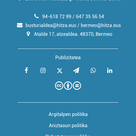
94-618 72 99 / 647 35 56 54
busturialdea@hitza.eus / bermeo@hitza.eus
Atalde 17, atzealdea. 48370, Bermeo
Publizitatea
Argitalpen politika
Aniztasun politika