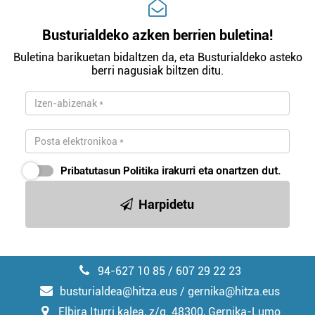
Busturialdeko azken berrien buletina!
Buletina barikuetan bidaltzen da, eta Busturialdeko asteko
berri nagusiak biltzen ditu.
Pribatutasun Politika
irakurri eta onartzen dut.
Harpidetu
94-627 10 85 / 607 29 22 23
busturialdea@hitza.eus / gernika@hitza.eus
Elbira Iturri kalea, z/g. 48300, Gernika-Lumo