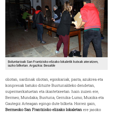
Boluntarioak San Frantzisko elizako lokaletik kutxak ateratzen,
iazko bilketan. Argazkia: Besalde
oliotan, sardinak oliotan, egoskariak, pasta, azukrea eta
konpresak batuko dituzte Busturialdeko dendetan,
supermerkatuetan eta ikastetxeetan. hain zuzen ere,
Bermeo, Mundaka, Busturia, Gernika-Lumo, Muxika eta
Gautegiz Arteagan egingo dute bilketa. Horrez gain,
Bermeoko San Frantzisko elizako lokaletan
ere jasoko