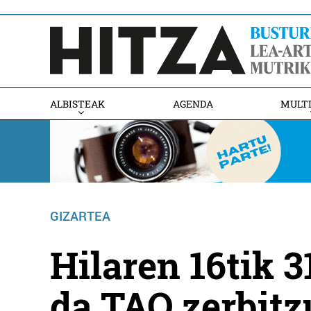
ALBISTEAK
AGENDA
MULT
GIZARTEA
Hilaren 16tik 3
da TAO zerbitz