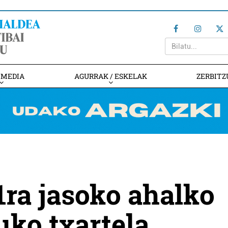
IMEDIA
AGURRAK / ESKELAK
ZERBITZ
1ra jasoko ahalko
uko txartela