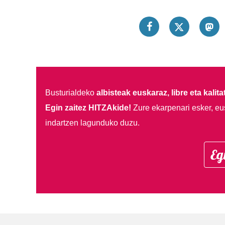
Busturialdeko
albisteak euskaraz, libre eta kalita
Egin zaitez HITZAkide!
Zure ekarpenari esker, eu
indartzen lagunduko duzu.
Eg