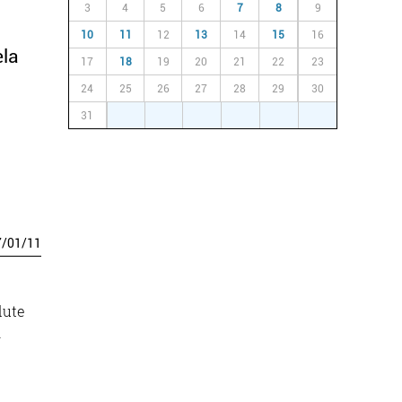
3
4
5
6
7
8
9
10
11
12
13
14
15
16
ela
17
18
19
20
21
22
23
24
25
26
27
28
29
30
31
1
2
3
4
5
6
7
/
01
/
11
dute
n