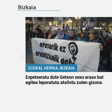
Bizkaia
EUSKAL HERRIA, BIZKAIA
atzez»
Espetxeratu dute Getxon sexu eraso bat
egitea leporatuta atxilotu zuten gizona