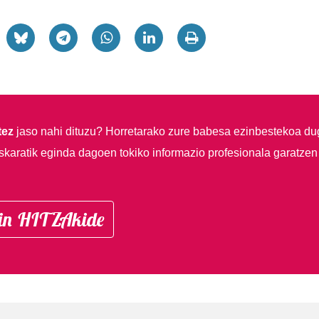
tez
jaso nahi dituzu?
Horretarako zure babesa ezinbestekoa du
skaratik eginda dagoen tokiko informazio profesionala garatzen
in HITZAkide