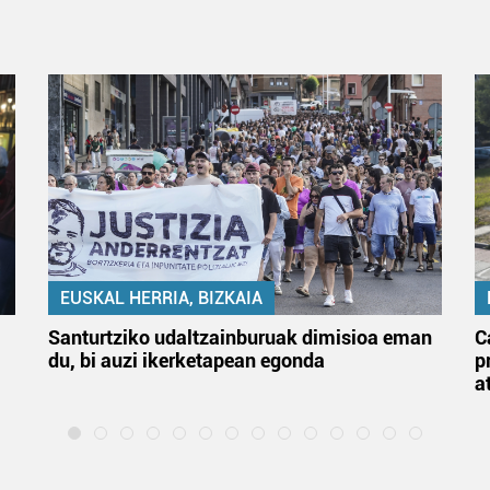
EUSKAL HERRIA, BIZKAIA
Santurtziko udaltzainburuak dimisioa eman
C
du, bi auzi ikerketapean egonda
p
a