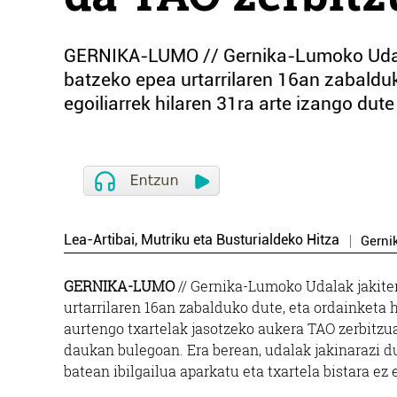
GERNIKA-LUMO // Gernika-Lumoko Udala
batzeko epea urtarrilaren 16an zabalduk
egoiliarrek hilaren 31ra arte izango dut
Lea-Artibai, Mutriku eta Busturialdeko Hitza
Gerni
GERNIKA-LUMO
// Gernika-Lumoko Udalak jakite
urtarrilaren 16an zabalduko dute, eta ordainketa 
aurtengo txartelak jasotzeko aukera TAO zerbitz
daukan bulegoan. Era berean, udalak jakinarazi d
batean ibilgailua aparkatu eta txartela bistara ez