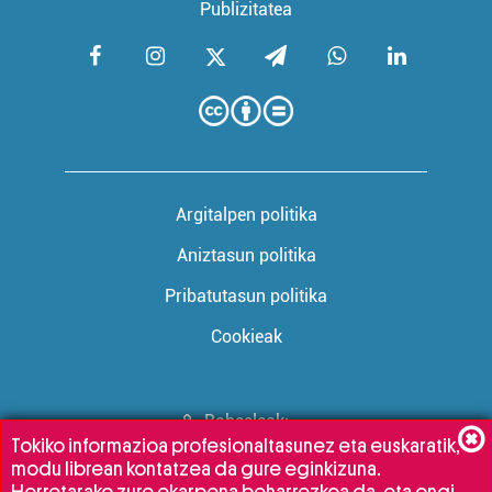
Publizitatea
Argitalpen politika
Aniztasun politika
Pribatutasun politika
Cookieak
Babesleak:
Tokiko informazioa profesionaltasunez eta euskaratik,
modu librean kontatzea da gure eginkizuna.
Horretarako zure ekarpena beharrezkoa da, eta ongi