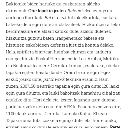
Bakiorako bidea hartuko du euskararen aldeko
ekimenak.
Ohe tapakia josten
Batzuk
leloa izango du
aurtengo Korrikak.
Bat
eta
zuk
hitzak elkartuta, euskara
batzeko deia egin dute antolatzaileek. Hizkuntzen arteko
berdintasuna ere aldarrikatuko dute; azaldu dutenez,
hizkuntza gutxitu baten iraupenerako babesa eta
hiztunen eskubideen defentsa justizia kontua delako.
Hala, apirilera bitartean hainbat ekimen eta jarduera
egingo dituzte Euskal Herrian; baita Lea-Artibai, Mutriku
eta Busturialdean ere. Gernika-Lumon, esaterako, oheko
tapakia egiten hasita daude. Orain bi urte egin legez,
eskuz josiko dute,
patchwork
teknika erabiliz. Hain
zuzen, 200?150 neurriko tapakia egin gura dute; 120 lauki
egin gura dituzte, eta lauki bakoitzak hamahiru oihal zati
edukiko ditu. Hori dela eta, josten lagundu gura dutenei
parte hartzeko deia egin die AEK-k. Eguenero batzen dira,
19:00etatik aurrera, Gernika-Lumoko Kultur Etxean.
Tapakia amaituta, zozketa egingo dute, eta, horretarako,
errifak salduko dituzte eskutik eskura, euro batean.
Parte