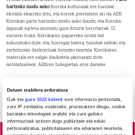
hartzeko modu asko
Korrika kulturalak ere hainbat
ekitaldi ekarriko ditu, eta horiek prestatzen ari da AEK.
Korrikan parte hartzeko modu asko daude, eta Korrika
lagunak egitera animatu gura dituzte herritarrak. 12
euroren truke, Korrikaren paparreko orratz bat
eskuratuko dute, eta, horregaz batera, hainbat saltoki eta
zerbitzutan deskontuak lortzeko txartela. Korrikaren
materiala ere salgai daukatela jakinarazi dute
antolatzaileek. AEKren bulegoetan eros daiteke.
Datuen erabilera arduratsua
Guk eta
gure 1022 kideek
sure informacio pertsonala,
zure IP zenbakia, esaterako, prozesatzen ditugu, cookie
bezalako teknologiak erabiliz eta zure gailuko
informazioak azitzen dugu publizitate eta eduki
pertsonalizatua, publizitatearen eta edukiaren neurketa,