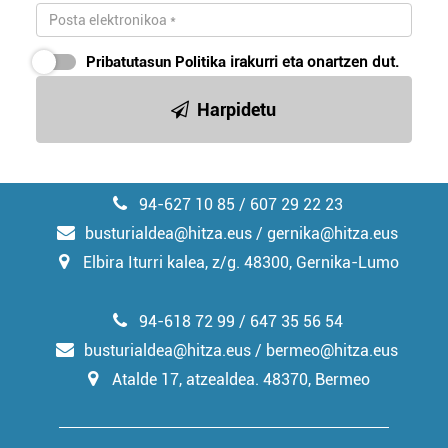
Pribatutasun Politika
irakurri eta onartzen dut.
Harpidetu
94-627 10 85 / 607 29 22 23
busturialdea@hitza.eus / gernika@hitza.eus
Elbira Iturri kalea, z/g. 48300, Gernika-Lumo
94-618 72 99 / 647 35 56 54
busturialdea@hitza.eus / bermeo@hitza.eus
Atalde 17, atzealdea. 48370, Bermeo