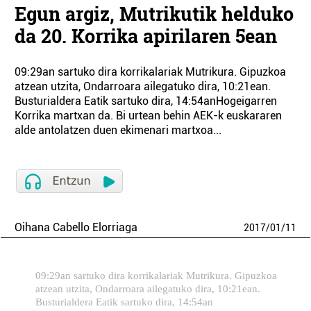
Egun argiz, Mutrikutik helduko
da 20. Korrika apirilaren 5ean
09:29an sartuko dira korrikalariak Mutrikura. Gipuzkoa
atzean utzita, Ondarroara ailegatuko dira, 10:21ean.
Busturialdera Eatik sartuko dira, 14:54anHogeigarren
Korrika martxan da. Bi urtean behin AEK-k euskararen
alde antolatzen duen ekimenari martxoa...
Oihana Cabello Elorriaga
2017
/
01
/
11
09:29an sartuko dira korrikalariak Mutrikura. Gipuzkoa
atzean utzita, Ondarroara ailegatuko dira, 10:21ean.
Busturialdera Eatik sartuko dira, 14:54an