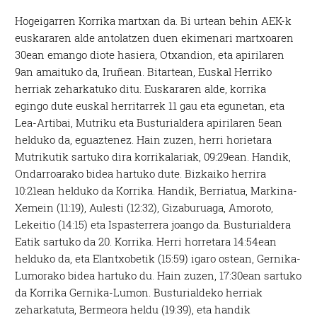
Hogeigarren Korrika martxan da. Bi urtean behin AEK-k
euskararen alde antolatzen duen ekimenari martxoaren
30ean emango diote hasiera, Otxandion, eta apirilaren
9an amaituko da, Iruñean. Bitartean, Euskal Herriko
herriak zeharkatuko ditu. Euskararen alde, korrika
egingo dute euskal herritarrek 11 gau eta egunetan, eta
Lea-Artibai, Mutriku eta Busturialdera apirilaren 5ean
helduko da, eguaztenez. Hain zuzen, herri horietara
Mutrikutik sartuko dira korrikalariak, 09:29ean. Handik,
Ondarroarako bidea hartuko dute. Bizkaiko herrira
10:21ean helduko da Korrika. Handik, Berriatua, Markina-
Xemein (11:19), Aulesti (12:32), Gizaburuaga, Amoroto,
Lekeitio (14:15) eta Ispasterrera joango da. Busturialdera
Eatik sartuko da 20. Korrika. Herri horretara 14:54ean
helduko da, eta Elantxobetik (15:59) igaro ostean, Gernika-
Lumorako bidea hartuko du. Hain zuzen, 17:30ean sartuko
da Korrika Gernika-Lumon. Busturialdeko herriak
zeharkatuta, Bermeora heldu (19:39), eta handik