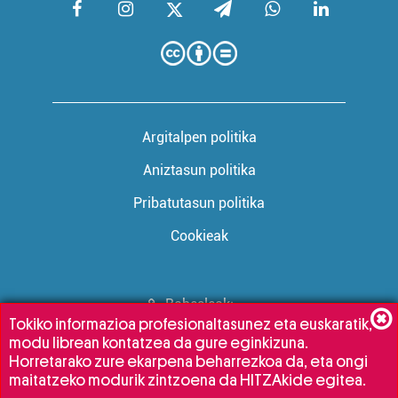
Argitalpen politika
Aniztasun politika
Pribatutasun politika
Cookieak
Babesleak:
Tokiko informazioa profesionaltasunez eta euskaratik,
modu librean kontatzea da gure eginkizuna.
Horretarako zure ekarpena beharrezkoa da, eta ongi
maitatzeko modurik zintzoena da HITZAkide egitea.