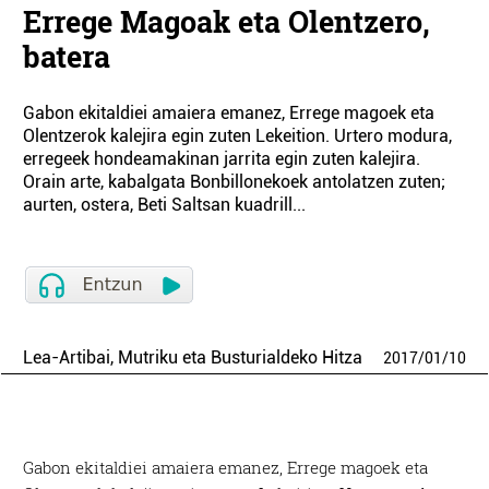
Errege Magoak eta Olentzero,
batera
Gabon ekitaldiei amaiera emanez, Errege magoek eta
Olentzerok kalejira egin zuten Lekeition. Urtero modura,
erregeek hondeamakinan jarrita egin zuten kalejira.
Orain arte, kabalgata Bonbillonekoek antolatzen zuten;
aurten, ostera, Beti Saltsan kuadrill...
Lea-Artibai, Mutriku eta Busturialdeko Hitza
2017
/
01
/
10
Gabon ekitaldiei amaiera emanez, Errege magoek eta