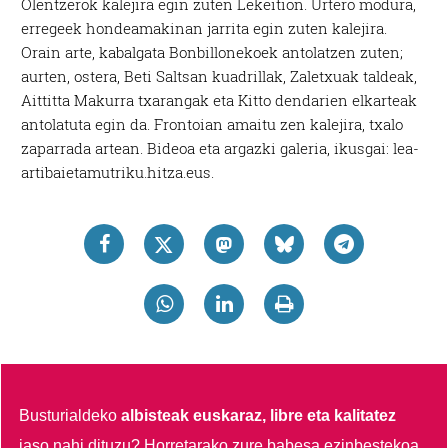
Olentzerok kalejira egin zuten Lekeition. Urtero modura,
erregeek hondeamakinan jarrita egin zuten kalejira.
Orain arte, kabalgata Bonbillonekoek antolatzen zuten;
aurten, ostera, Beti Saltsan kuadrillak, Zaletxuak taldeak,
Aittitta Makurra txarangak eta Kitto dendarien elkarteak
antolatuta egin da. Frontoian amaitu zen kalejira, txalo
zaparrada artean. Bideoa eta argazki galeria, ikusgai: lea-
artibaietamutriku.hitza.eus.
Busturialdeko
albisteak euskaraz, libre eta kalitatez
jaso nahi dituzu?
Horretarako zure babesa ezinbestekoa