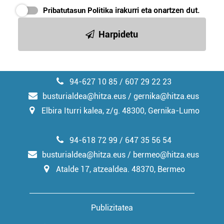
erabiltzeko baimen esplizitua ematen diguzu.
Gehiago
Pribatutasun Politika
irakurri eta onartzen dut.
irakurri
Harpidetu
94-627 10 85 / 607 29 22 23
busturialdea@hitza.eus / gernika@hitza.eus
Elbira Iturri kalea, z/g. 48300, Gernika-Lumo
94-618 72 99 / 647 35 56 54
busturialdea@hitza.eus / bermeo@hitza.eus
Atalde 17, atzealdea. 48370, Bermeo
Publizitatea