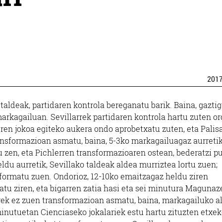
201
taldeak, partidaren kontrola bereganatu barik. Baina, gaztig
markagailuan. Sevillarrek partidaren kontrola hartu zuten o
beren jokoa egiteko aukera ondo aprobetxatu zuten, eta Palis
ansformazioan asmatu, baina, 5-3ko markagailuagaz aurretik 
u zen, eta Pichlerren transformazioaren ostean, bederatzi 
eldu aurretik, Sevillako taldeak aldea murriztea lortu zuen;
sformatu zuen. Ondorioz, 12-10ko emaitzagaz heldu ziren
atu ziren, eta bigarren zatia hasi eta sei minutura Magunaz
rek ez zuen transformazioan asmatu, baina, markagailuko a
inutuetan Cienciaseko jokalariek estu hartu zituzten etxek