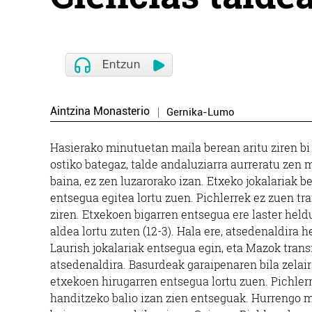
Aintzina Monasterio
Gernika-Lumo
Hasierako minutuetan maila berean aritu ziren bi 
ostiko bategaz, talde andaluziarra aurreratu zen 
baina, ez zen luzarorako izan. Etxeko jokalariak 
entsegua egitea lortu zuen. Pichlerrek ez zuen tr
ziren. Etxekoen bigarren entsegua ere laster held
aldea lortu zuten (12-3). Hala ere, atsedenaldira h
Laurish jokalariak entsegua egin, eta Mazok tran
atsedenaldira. Basurdeak garaipenaren bila zelair
etxekoen hirugarren entsegua lortu zuen. Pichler
handitzeko balio izan zien entseguak. Hurrengo m