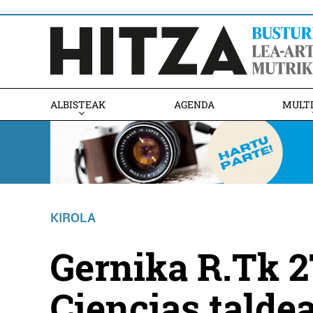
ALBISTEAK
AGENDA
MULT
KIROLA
Gernika R.Tk 27
Ciencias taldea