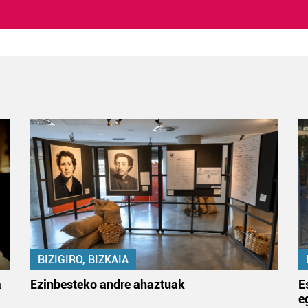
BIZIGIRO, BIZKAIA
a
Ezinbesteko andre ahaztuak
E
e