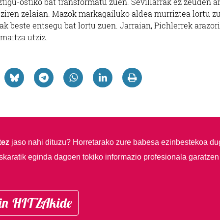
aztigu-ostiko bat transformatu zuen. Sevillarrak ez zeuden 
ziren zelaian. Mazok markagailuko aldea murriztea lortu z
ak beste entsegu bat lortu zuen. Jarraian, Pichlerrek arazor
maitza utziz.
tez
jaso nahi dituzu?
Horretarako zure babesa ezinbestekoa du
skaratik eginda dagoen tokiko informazio profesionala garatzen
in HITZAkide