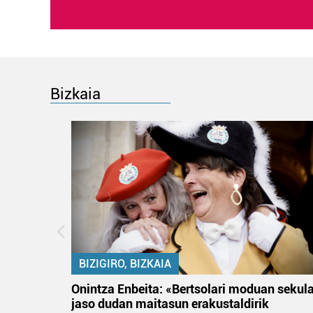
Bizkaia
BIZIGIRO, BIZKAIA
na
Onintza Enbeita: «Bertsolari moduan sekul
jaso dudan maitasun erakustaldirik