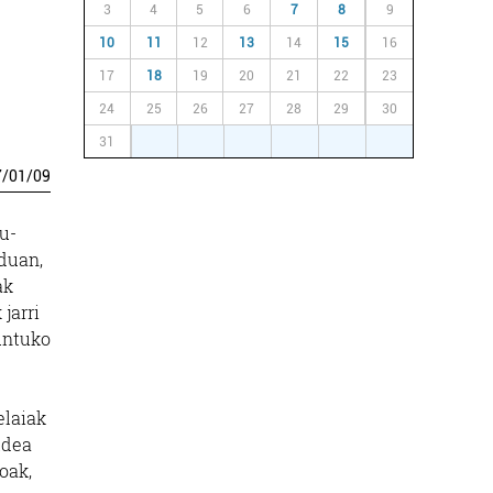
3
4
5
6
7
8
9
10
11
12
13
14
15
16
17
18
19
20
21
22
23
24
25
26
27
28
29
30
31
1
2
3
4
5
6
7
/
01
/
09
u-
rduan,
ak
jarri
puntuko
elaiak
ldea
oak,