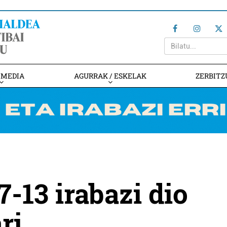
IMEDIA
AGURRAK / ESKELAK
ZERBITZ
-13 irabazi dio
ri