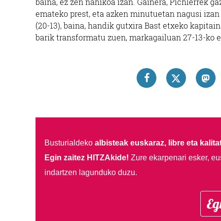
baina, ez zen nahikoa izan. Gainera, Pichlerrek g
emateko prest, eta azken minutuetan nagusi izan 
(20-13), baina, handik gutxira Bast etxeko kapitain
barik transformatu zuen, markagailuan 27-13-ko e
Busturialdeko
albisteak euskaraz, libre eta kalita
Egin zaitez HITZAkide!
Zure ekarpenari esker, eu
indartzen lagunduko duzu.
Eg