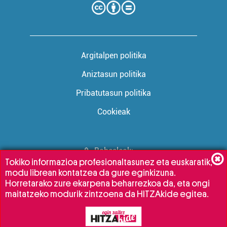
Argitalpen politika
Aniztasun politika
Pribatutasun politika
Cookieak
Babesleak:
Tokiko informazioa profesionaltasunez eta euskaratik,
modu librean kontatzea da gure eginkizuna.
Horretarako zure ekarpena beharrezkoa da, eta ongi
maitatzeko modurik zintzoena da HITZAkide egitea.