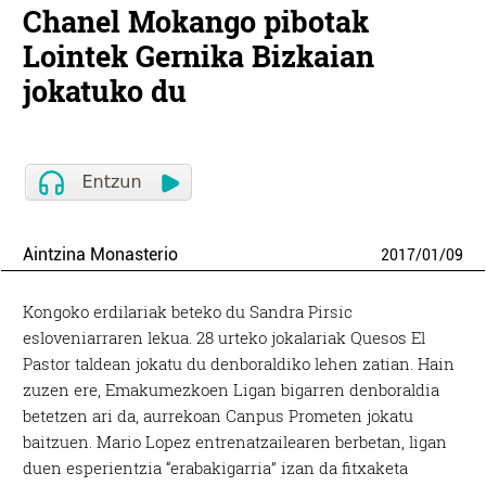
Chanel Mokango pibotak
Lointek Gernika Bizkaian
jokatuko du
Aintzina Monasterio
2017
/
01
/
09
Kongoko erdilariak beteko du Sandra Pirsic
esloveniarraren lekua. 28 urteko jokalariak Quesos El
Pastor taldean jokatu du denboraldiko lehen zatian. Hain
zuzen ere, Emakumezkoen Ligan bigarren denboraldia
betetzen ari da, aurrekoan Canpus Prometen jokatu
baitzuen. Mario Lopez entrenatzailearen berbetan, ligan
duen esperientzia “erabakigarria” izan da fitxaketa