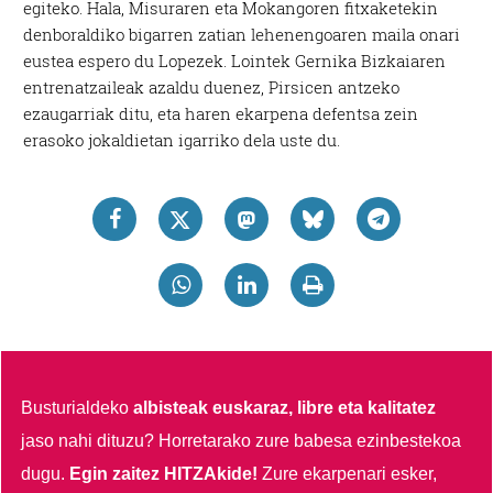
egiteko. Hala, Misuraren eta Mokangoren fitxaketekin
denboraldiko bigarren zatian lehenengoaren maila onari
eustea espero du Lopezek. Lointek Gernika Bizkaiaren
entrenatzaileak azaldu duenez, Pirsicen antzeko
ezaugarriak ditu, eta haren ekarpena defentsa zein
erasoko jokaldietan igarriko dela uste du.
Busturialdeko
albisteak euskaraz, libre eta kalitatez
jaso nahi dituzu?
Horretarako zure babesa ezinbestekoa
dugu.
Egin zaitez HITZAkide!
Zure ekarpenari esker,