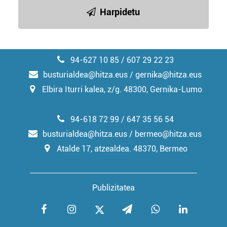
irakurri
Harpidetu
94-627 10 85 / 607 29 22 23
busturialdea@hitza.eus / gernika@hitza.eus
Elbira Iturri kalea, z/g. 48300, Gernika-Lumo
94-618 72 99 / 647 35 56 54
busturialdea@hitza.eus / bermeo@hitza.eus
Atalde 17, atzealdea. 48370, Bermeo
Publizitatea