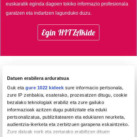
euskaratik eginda dagoen tokiko informazio profesionala
garatzen eta indartzen lagunduko duzu.
Egin HITZAkide
AGENDA
Datuen erabilera arduratsua
Guk eta
gure 1022 kideek
sure informacio pertsonala,
Abuztua 2026
zure IP zenbakia, esaterako, prozesatzen ditugu, cookie
AL.
AR.
AZ.
OG.
OL.
LR.
IG.
bezalako teknologiak erabiliz eta zure gailuko
27
28
29
30
31
1
2
informazioak azitzen dugu publizitate eta eduki
3
4
5
6
7
8
9
pertsonalizatua, publizitatearen eta edukiaren neurketa,
audientzia-ikerketa eta zerbitzuen garapena eskaintzeko.
10
11
12
13
14
15
16
Zure datuak nork eta zertarako erabiltzen dituen
17
18
19
20
21
22
23