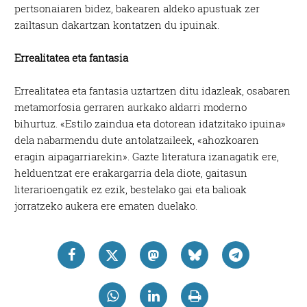
pertsonaiaren bidez, bakearen aldeko apustuak zer
zailtasun dakartzan kontatzen du ipuinak.
Errealitatea eta fantasia
Errealitatea eta fantasia uztartzen ditu idazleak, osabaren
metamorfosia gerraren aurkako aldarri moderno
bihurtuz. «Estilo zaindua eta dotorean idatzitako ipuina»
dela nabarmendu dute antolatzaileek, «ahozkoaren
eragin aipagarriarekin». Gazte literatura izanagatik ere,
helduentzat ere erakargarria dela diote, gaitasun
literarioengatik ez ezik, bestelako gai eta balioak
jorratzeko aukera ere ematen duelako.