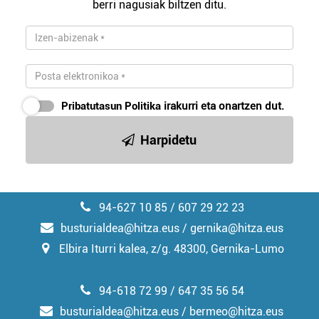
berri nagusiak biltzen ditu.
Pribatutasun Politika
irakurri eta onartzen dut.
Harpidetu
94-627 10 85 / 607 29 22 23
busturialdea@hitza.eus / gernika@hitza.eus
Elbira Iturri kalea, z/g. 48300, Gernika-Lumo
94-618 72 99 / 647 35 56 54
busturialdea@hitza.eus / bermeo@hitza.eus