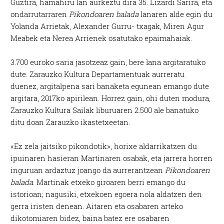
Guztira, hamahiru lan aurkeztu dira 35. Lizardi Sarira, eta
ondarrutarraren
Pikondoaren balada
lanaren alde egin du
Yolanda Arrietak, Alexander Gurru- txagak, Miren Agur
Meabek eta Nerea Arrienek osatutako epaimahaiak.
3.700 euroko saria jasotzeaz gain, bere lana argitaratuko
dute. Zarauzko Kultura Departamentuak aurreratu
duenez, argitalpena sari banaketa egunean emango dute
argitara, 2017ko apirilean. Horrez gain, ohi duten modura,
Zarauzko Kultura Sailak liburuaren 2.500 ale banatuko
ditu doan Zarauzko ikastetxeetan.
«Ez zela jaitsiko pikondotik», horixe aldarrikatzen du
ipuinaren hasieran Martinaren osabak, eta jarrera horren
inguruan ardaztuz joango da aurrerantzean
Pikondoaren
balada
. Martinak etxeko giroaren berri emango du
istorioan; nagusiki, etxekoen egoera nola aldatzen den
gerra iristen denean. Aitaren eta osabaren arteko
dikotomiaren bidez, baina batez ere osabaren