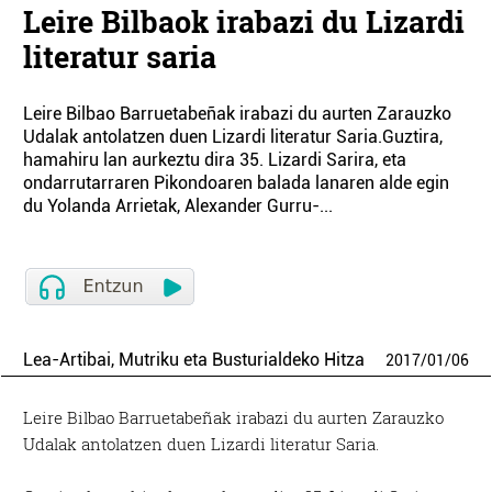
Leire Bilbaok irabazi du Lizardi
literatur saria
Leire Bilbao Barruetabeñak irabazi du aurten Zarauzko
Udalak antolatzen duen Lizardi literatur Saria.Guztira,
hamahiru lan aurkeztu dira 35. Lizardi Sarira, eta
ondarrutarraren Pikondoaren balada lanaren alde egin
du Yolanda Arrietak, Alexander Gurru-...
Lea-Artibai, Mutriku eta Busturialdeko Hitza
2017
/
01
/
06
Leire Bilbao Barruetabeñak irabazi du aurten Zarauzko
Udalak antolatzen duen Lizardi literatur Saria.