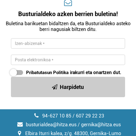
Busturialdeko azken berrien buletina!
Buletina barikuetan bidaltzen da, eta Busturialdeko asteko
berri nagusiak biltzen ditu.
Pribatutasun Politika
irakurri eta onartzen dut.
Harpidetu
94-627 10 85 / 607 29 22 23
busturialdea@hitza.eus / gernika@hitza.eus
Elbira Iturri kalea, z/g. 48300, Gernika-Lumo