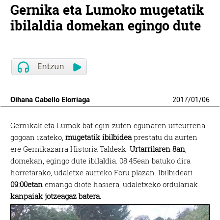
Gernika eta Lumoko mugetatik
ibilaldia domekan egingo dute
Oihana Cabello Elorriaga
2017
/
01
/
06
Gernikak eta Lumok bat egin zuten egunaren urteurrena
gogoan izateko,
mugetatik ibilbidea
prestatu du aurten
ere Gernikazarra Historia Taldeak.
Urtarrilaren 8an
,
domekan, egingo dute ibilaldia. 08:45ean batuko dira
horretarako, udaletxe aurreko Foru plazan. Ibilbideari
09:00etan
emango diote hasiera, udaletxeko ordulariak
kanpaiak jotzeagaz batera.