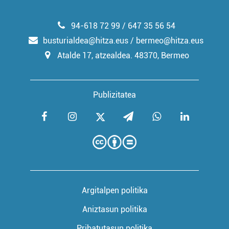
94-618 72 99 / 647 35 56 54
busturialdea@hitza.eus / bermeo@hitza.eus
Atalde 17, atzealdea. 48370, Bermeo
Publizitatea
Argitalpen politika
Aniztasun politika
Pribatutasun politika