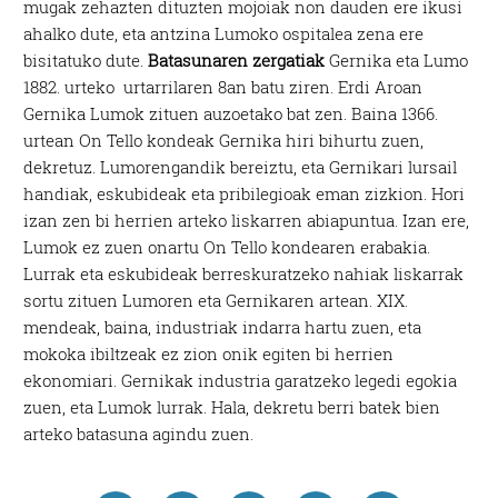
mugak zehazten dituzten mojoiak non dauden ere ikusi
ahalko dute, eta antzina Lumoko ospitalea zena ere
bisitatuko dute.
Batasunaren zergatiak
Gernika eta Lumo
1882. urteko urtarrilaren 8an batu ziren. Erdi Aroan
Gernika Lumok zituen auzoetako bat zen. Baina 1366.
urtean On Tello kondeak Gernika hiri bihurtu zuen,
dekretuz. Lumorengandik bereiztu, eta Gernikari lursail
handiak, eskubideak eta pribilegioak eman zizkion. Hori
izan zen bi herrien arteko liskarren abiapuntua. Izan ere,
Lumok ez zuen onartu On Tello kondearen erabakia.
Lurrak eta eskubideak berreskuratzeko nahiak liskarrak
sortu zituen Lumoren eta Gernikaren artean. XIX.
mendeak, baina, industriak indarra hartu zuen, eta
mokoka ibiltzeak ez zion onik egiten bi herrien
ekonomiari. Gernikak industria garatzeko legedi egokia
zuen, eta Lumok lurrak. Hala, dekretu berri batek bien
arteko batasuna agindu zuen.