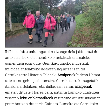
Ibilbidea
hiru ordu
ingurukoa izango dela jakinarazi dute
antolatzaileek, eta mendiko oinetakoak eramateko
gomendioa egin dute. Gernika-Lumoko mugetatik
ibilbidea antolatzeko udalaren laguntza izan du
Gernikazarra Historia Taldeak.
Azalpenak bidean
Hamar
urte baino gehiago daramatza Gernikazarrak mugetatik
ibilaldia antolatzen, eta, ibilbidean zehar,
azalpenak
ematen dituzte. Horrez gain, antzina Lumoko udaletxea
zenaren
leku enblematikoak
bisitatuko dituzte ibilaldian
parte hartzen dutenek. Gainera, Lumoko eta Gernikako