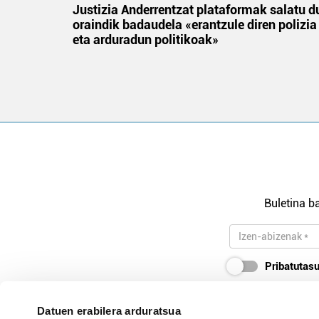
an
Justizia Anderrentzat plataformak salatu d
oraindik badaudela «erantzule diren polizia
eta arduradun politikoak»
Buletina ba
Pribatutasu
Datuen erabilera arduratsua