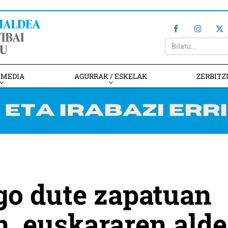
IMEDIA
AGURRAK / ESKELAK
ZERBITZ
go dute zapatuan
, euskararen alde