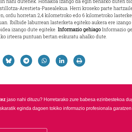
gin nahi dutenek. Honakoa izango da egin beharko duten bi
llotza-Arestieta-Pasealekua. Herri kroseko parte hartzail
en, ordu horretan 2,4 kilometroko edo 6 kilometroko lasterk
an. Ibilbide laburrean lasterketa egiteko aukera ere izango
bidea izango dute egiteke.
Informazio gehiago
Informazio g
ko irteera puntuan bertan eskuratu ahalko dute.
tez
jaso nahi dituzu?
Horretarako zure babesa ezinbestekoa du
skaratik eginda dagoen tokiko informazio profesionala garatzen