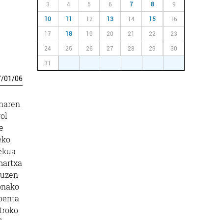
3
4
5
6
7
8
9
10
11
12
13
14
15
16
17
18
19
20
21
22
23
24
25
26
27
28
29
30
31
1
2
3
4
5
6
7
/
01
/
06
enaren
ol
e
eko
lekua
artxa
zuzen
honako
benta
troko