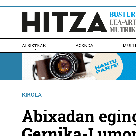
ALBISTEAK
AGENDA
MULT
KIROLA
Abixadan egin
Gernika-Lumon