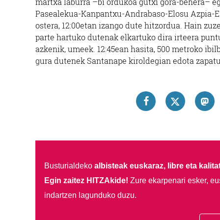
martxa laburra –bi ordukoa gutxi gora-behera– e
Pasealekua-Kanpantxu-Andrabaso-Elosu Azpia-Esti
ostera, 12:00etan izango dute hitzordua. Hain zuz
parte hartuko dutenak elkartuko dira irteera puntu
azkenik, umeek. 12:45ean hasita, 500 metroko ibil
gura dutenek Santanape kiroldegian edota zapatu
Busturialdeko
albisteak euskaraz, libre eta kalita
Egin zaitez HITZAkide!
Zure ekarpenari esker, eu
indartzen lagunduko duzu.