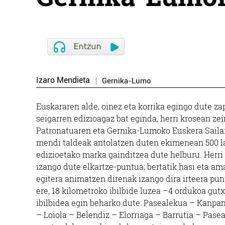
Izaro Mendieta
Gernika-Lumo
Euskararen alde, oinez eta korrika egingo dute
seigarren edizioagaz bat eginda, herri krosean z
Patronatuaren eta Gernika-Lumoko Euskera Sailaren
mendi taldeak antolatzen duten ekimenean 500 lag
edizioetako marka gainditzea dute helburu. Herr
izango dute elkartze-puntua; bertatik hasi eta ama
egitera animatzen direnak izango dira irteera pun
ere, 18 kilometroko ibilbide luzea –4 ordukoa gu
ibilbidea egin beharko dute: Pasealekua – Kanpa
– Loiola – Belendiz – Elorriaga – Barrutia – Pasea