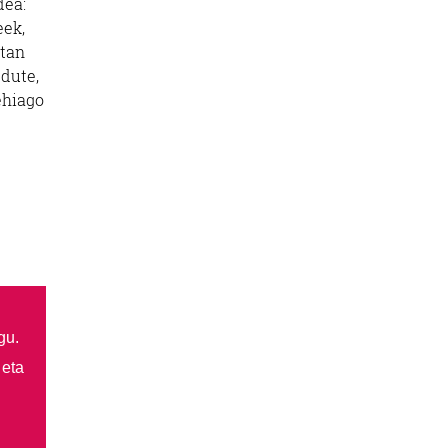
dea:
eek,
etan
 dute,
ehiago
gu.
 eta