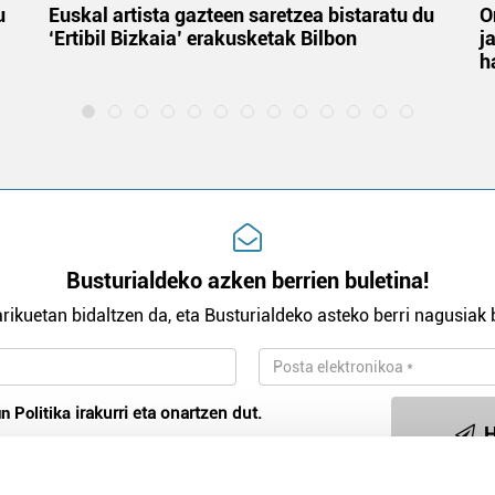
u
Euskal artista gazteen saretzea bistaratu du
O
‘Ertibil Bizkaia’ erakusketak Bilbon
j
h
Busturialdeko azken berrien buletina!
rikuetan bidaltzen da, eta Busturialdeko asteko berri nagusiak b
n Politika
irakurri eta onartzen dut.
H