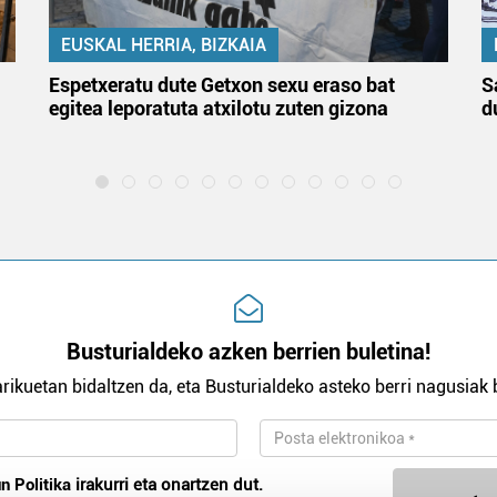
EUSKAL HERRIA, BIZKAIA
Espetxeratu dute Getxon sexu eraso bat
S
egitea leporatuta atxilotu zuten gizona
d
Busturialdeko azken berrien buletina!
rikuetan bidaltzen da, eta Busturialdeko asteko berri nagusiak b
n Politika
irakurri eta onartzen dut.