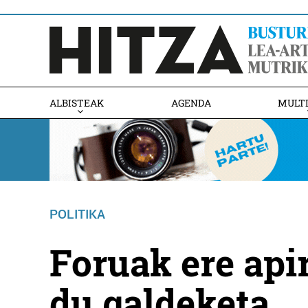
ALBISTEAK
AGENDA
MULT
POLITIKA
Foruak ere api
du galdeketa