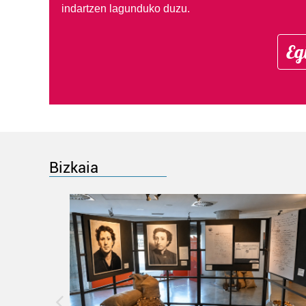
indartzen lagunduko duzu.
Eg
Bizkaia