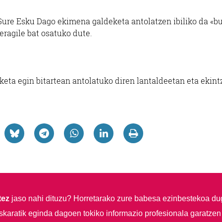
Gure Esku Dago ekimena galdeketa antolatzen ibiliko da «b
 eragile bat osatuko dute.
eketa egin bitartean antolatuko diren lantaldeetan eta ekin
tez
jaso nahi dituzu?
Horretarako zure babesa ezinbestekoa du
skaratik eginda dagoen tokiko informazio profesionala garatzen