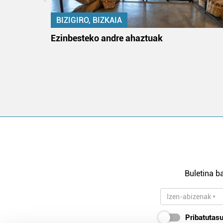
BIZIGIRO, BIZKAIA
na
Ezinbesteko andre ahaztuak
Buletina ba
Pribatutasu