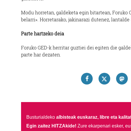
Modu horretan, galdeketa egin bitartean, Foruko 
belarri». Horretarako, jakinarazi dutenez, lantalde
Parte hartzeko deia
Foruko GED-k herritar guztiei dei egiten die gald
parte har dezaten.
Busturialdeko
albisteak euskaraz, libre eta kalita
Egin zaitez HITZAkide!
Zure ekarpenari esker, eu