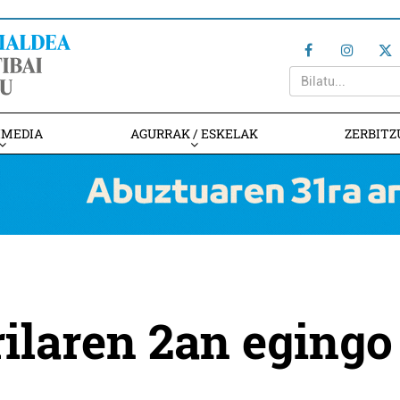
IMEDIA
AGURRAK / ESKELAK
ZERBITZ
rilaren 2an egingo