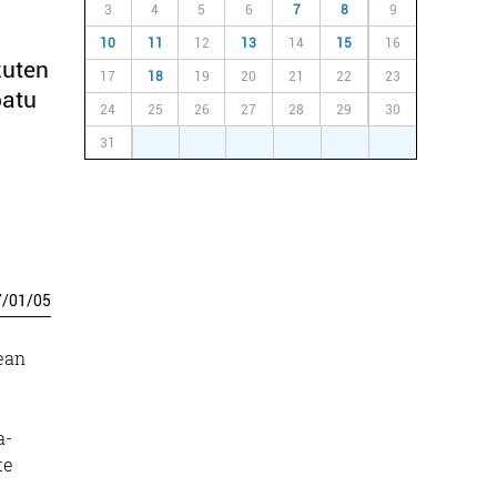
3
4
5
6
7
8
9
10
11
12
13
14
15
16
zuten
17
18
19
20
21
22
23
batu
24
25
26
27
28
29
30
31
1
2
3
4
5
6
7
/
01
/
05
ean
a-
te