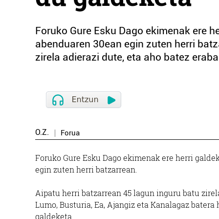
Foruko Gure Esku Dago ekimenak ere her
abenduaren 30ean egin zuten herri batza
zirela adierazi dute, eta aho batez erab
O.Z.
Forua
Foruko Gure Esku Dago ekimenak ere herri galdek
egin zuten herri batzarrean.
Aipatu herri batzarrean 45 lagun inguru batu zire
Lumo, Busturia, Ea, Ajangiz eta Kanalagaz batera 
galdeketa.