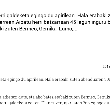
ri galdeketa egingo du apirilean. Hala erabaki 
rrean.Aipatu herri batzarrean 45 lagun inguru 
aki zuten Bermeo, Gernika-Lumo,...
201
eta egingo du apirilean. Hala erabaki zuten abenduaren 30
la adierazi dute, eta aho batez erabaki zuten Bermeo, Gernik
herri galdeketa egitea. Hain zuzen, apirilaren 2an egingo du