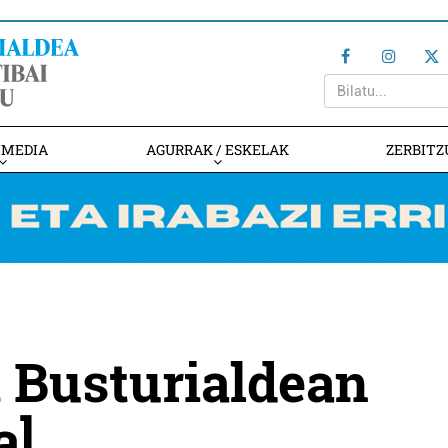
IMEDIA
AGURRAK / ESKELAK
ZERBITZ
 Busturialdean
a]