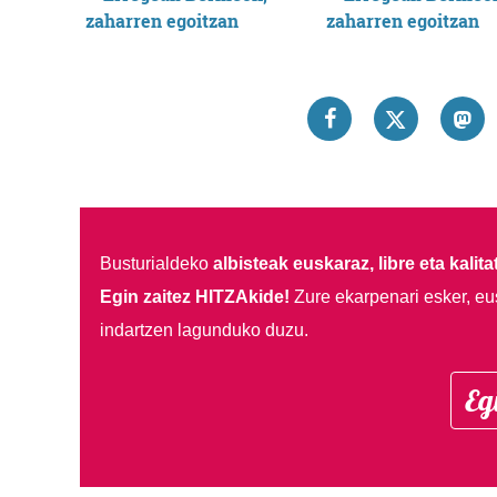
Busturialdeko
albisteak euskaraz, libre eta kalita
Egin zaitez HITZAkide!
Zure ekarpenari esker, eu
indartzen lagunduko duzu.
Eg