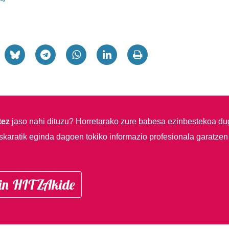
tez
jaso nahi dituzu?
Horretarako zure babesa ezinbestekoa du
skaratik eginda dagoen tokiko informazio profesionala garatzen
in HITZAkide