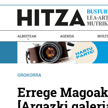
ALBISTEAK
AGENDA
MULT
OROKORRA
Errege Magoak
[Argazki galeri