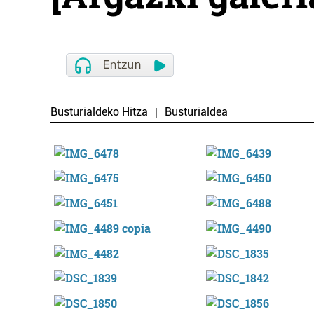
Busturialdeko Hitza
Busturialdea