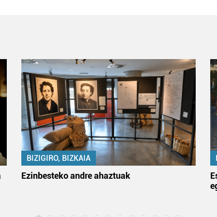
BIZIGIRO, BIZKAIA
a
Ezinbesteko andre ahaztuak
E
e