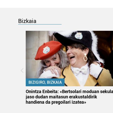
Bizkaia
BIZIGIRO, BIZKAIA
na
Onintza Enbeita: «Bertsolari moduan sekul
jaso dudan maitasun erakustaldirik
handiena da pregoilari izatea»