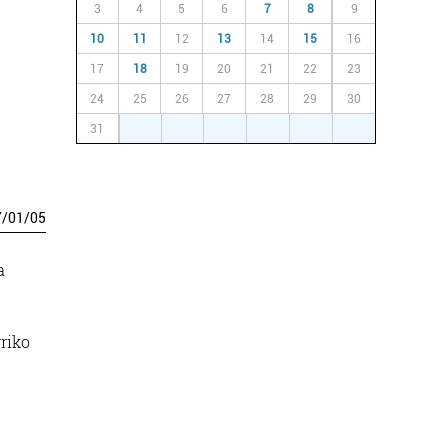
3
4
5
6
7
8
9
10
11
12
13
14
15
16
17
18
19
20
21
22
23
24
25
26
27
28
29
30
31
1
2
3
4
5
6
7
/
01
/
05
a
riko