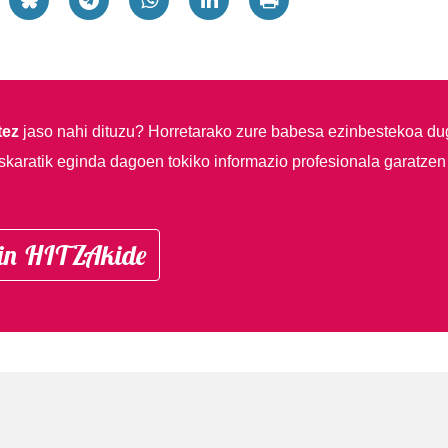
tez
jaso nahi dituzu?
Horretarako zure babesa ezinbestekoa du
skaratik eginda dagoen tokiko informazio profesionala garatzen
in HITZAkide