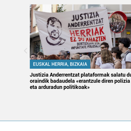
EUSKAL HERRIA, BIZKAIA
tik
Justizia Anderrentzat plataformak salatu d
 gizon
oraindik badaudela «erantzule diren polizia
eta arduradun politikoak»