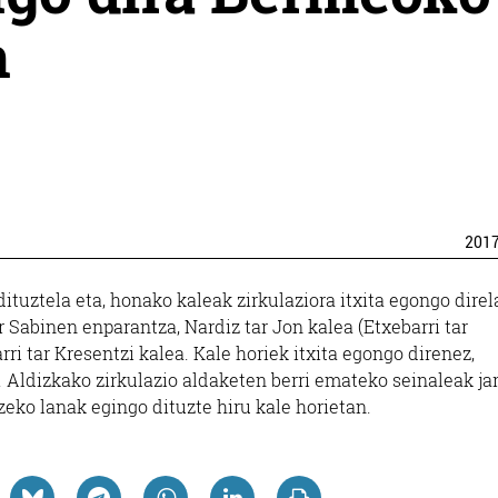
n
201
ituztela eta, honako kaleak zirkulaziora itxita egongo direl
r Sabinen enparantza,­ Nardiz tar Jon kalea (Etxebarri tar
rri tar Kresentzi kalea.
Kale horiek itxita egongo direnez,
.
Aldizkako zirkulazio aldaketen berri emateko seinaleak jar
zeko lanak egingo dituzte hiru kale horietan.