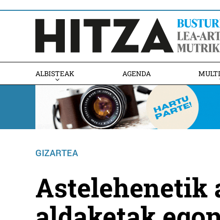
ALBISTEAK
AGENDA
MULT
GIZARTEA
Astelehenetik 
aldaketak ego