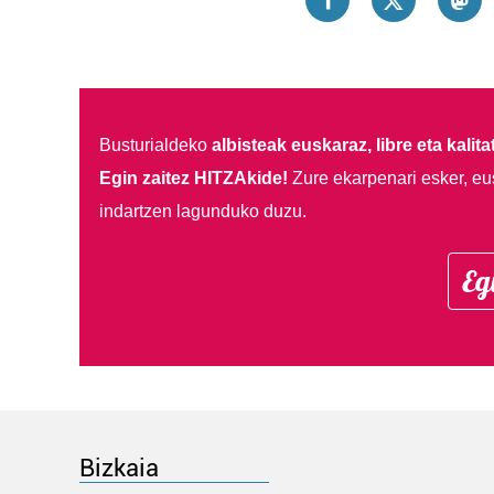
Busturialdeko
albisteak euskaraz, libre eta kalita
Egin zaitez HITZAkide!
Zure ekarpenari esker, eu
indartzen lagunduko duzu.
Eg
Bizkaia