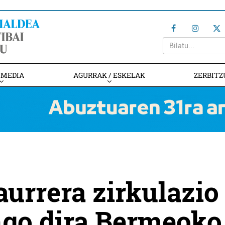
IMEDIA
AGURRAK / ESKELAK
ZERBITZ
aurrera zirkulazio
ngo dira Bermeoko