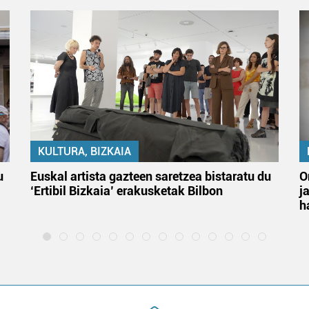
KULTURA, BIZKAIA
u
Euskal artista gazteen saretzea bistaratu du
O
‘Ertibil Bizkaia’ erakusketak Bilbon
j
h