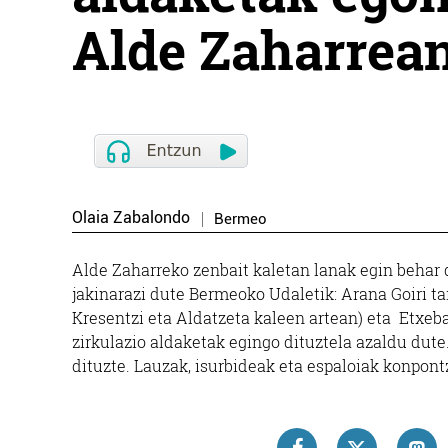
Alde Zaharrea
Olaia Zabalondo
Bermeo
Alde Zaharreko zenbait kaletan lanak egin behar d
jakinarazi dute Bermeoko Udaletik:
Arana Goiri ta
Kresentzi eta Aldatzeta kaleen artean) eta ­ Etxeba
zirkulazio aldaketak egingo dituztela azaldu dute
dituzte. Lauzak, isurbideak eta espaloiak konpont