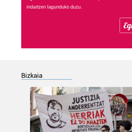
indartzen lagunduko duzu.
Eg
Bizkaia