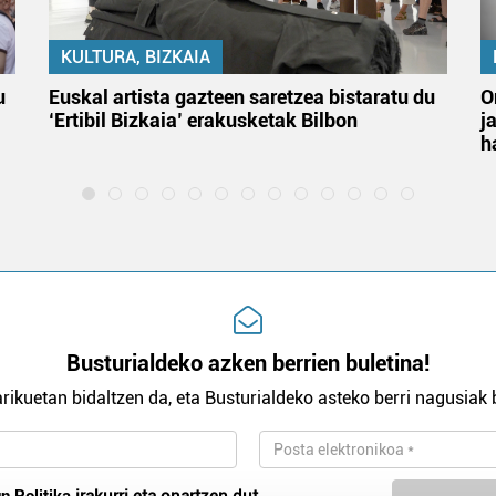
KULTURA, BIZKAIA
u
Euskal artista gazteen saretzea bistaratu du
O
‘Ertibil Bizkaia’ erakusketak Bilbon
j
h
Busturialdeko azken berrien buletina!
rikuetan bidaltzen da, eta Busturialdeko asteko berri nagusiak b
n Politika
irakurri eta onartzen dut.