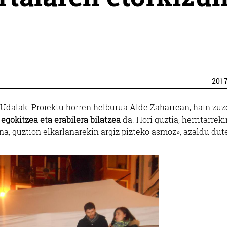
201
Udalak. Proiektu horren helburua Alde Zaharrean, hain zuz
okitzea eta erabilera bilatzea
da. Hori guztia, herritarreki
na, guztion elkarlanarekin argiz pizteko asmoz», azaldu dut