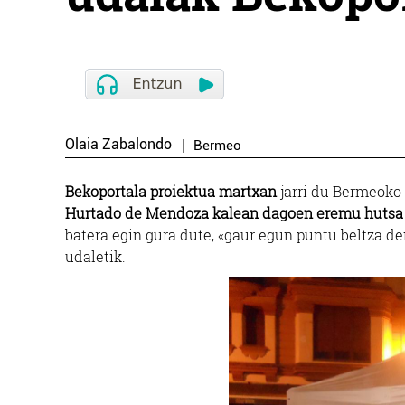
Olaia Zabalondo
Bermeo
Bekoportala proiektua martxan
jarri du Bermeoko 
Hurtado de Mendoza kalean dagoen eremu hutsa eg
batera egin gura dute, «gaur egun puntu beltza de
udaletik.