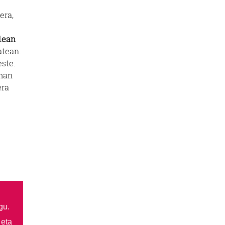
era,
21ean
atean.
este.
eman
era
gu.
 eta