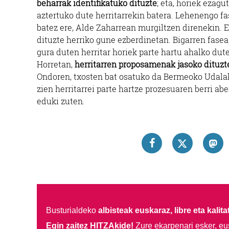
beharrak identifikatuko dituzte
; eta, horiek ezagu
aztertuko dute herritarrekin batera. Lehenengo fa
batez ere, Alde Zaharrean murgiltzen direnekin. Er
dituzte herriko gune ezberdinetan. Bigarren fasea
gura duten herritar horiek parte hartu ahalko dut
Horretan,
herritarren proposamenak jasoko dituzte
Ondoren, txosten bat osatuko da Bermeoko Udala
zien herritarrei parte hartze prozesuaren berri 
eduki zuten.
Busturialdeko
albisteak euskaraz, libre eta kalita
Egin zaitez HITZAkide!
Zure ekarpenari esker, eu