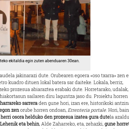
teko ekitaldia egin zuten abenduaren 30ean.
audela jakinarazi dute. Orubearen egoera «oso txarra» zen e
ro kuadro dituen lokal batera sar daiteke. Lokala, berriz,
zeko prozesua abiaraztea erabaki dute. Horretarako, udalak,
iakortasun sailaren diru laguntza jaso du. Proiektu horren
aharrareko sarrera
den gune hori, izan ere, historikoki antzi
 egon zen
orube horren ondoan,
Errenteria portale
. Hori, bain
,
herri osora helduko den prozesua izatea gura dute
la azaldu
Lehenik eta behin
, Alde Zaharreko, eta, zehazki,
gune horre