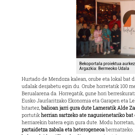
Bekoportala proiektua aurkez
Argazkia: Bermeoko Udala
Hurtado de Mendoza kalean, orube eta lokal bat d
udalak desjabetu egin du. Orube horretatik 100 met
Berualarena da. Horregatik, gune hori berreskurat
Eusko Jaurlaritzako Ekonomia eta Garapen eta Leh
bitartez,
balioan jarri gura dute Lameratik Alde Z
portutik
herrian sartzeko ate nagusienetariko bat
herriarekin batera egin gura dute. Modu horretan
partaidetza zabala eta heterogeneoa
bermatzeko.