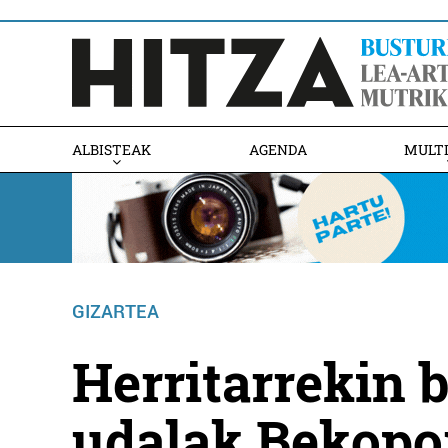
ALBISTEAK
AGENDA
MULT
GIZARTEA
Herritarrekin 
udalak Bekopor