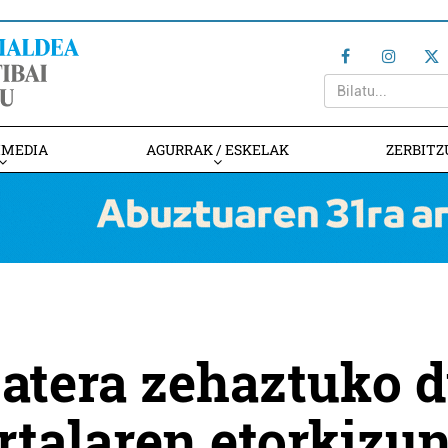
IMEDIA
AGURRAK / ESKELAK
ZERBITZ
batera zehaztuko 
talaren etorkizu