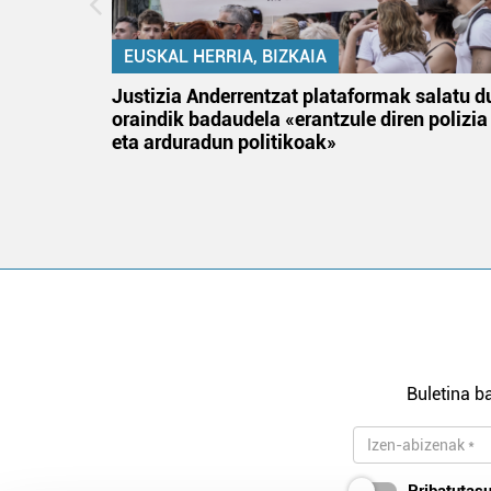
EUSKAL HERRIA, BIZKAIA
an
Justizia Anderrentzat plataformak salatu d
oraindik badaudela «erantzule diren polizia
eta arduradun politikoak»
Buletina ba
Pribatutasu