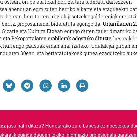
tu ostean, orube eta lokal hori zertara bideratu daitezkeen
sea abenduan egin zuten herriko elkarte eta eragileekin bat
a berean, herritarren iritziak jasotzeko galdetegiak ere utzi
, berriz, proposamenei bideratuta egongo da.
Urtarrilarren 
e Gizarte eta Kultura Etxean egingo duten tailer dinamiko b
 eta Bekoportalaren erabilerak adostuko dituzte
, besteak b
k hurrengo pausuak eman ahal izateko. Udalak jai giroan 
abenduaren 30ean, eta bertaratutakoek gunea ezagutzeko auk
tez
jaso nahi dituzu?
Horretarako zure babesa ezinbestekoa du
skaratik eginda dagoen tokiko informazio profesionala garatzen