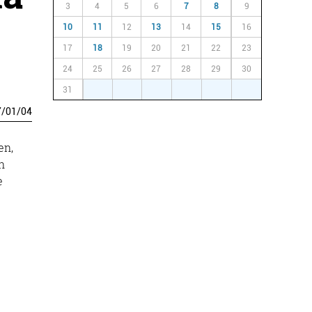
3
4
5
6
7
8
9
10
11
12
13
14
15
16
17
18
19
20
21
22
23
24
25
26
27
28
29
30
31
1
2
3
4
5
6
7
/
01
/
04
en,
n
e