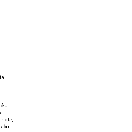
ta
nako
a,
 dute,
tako