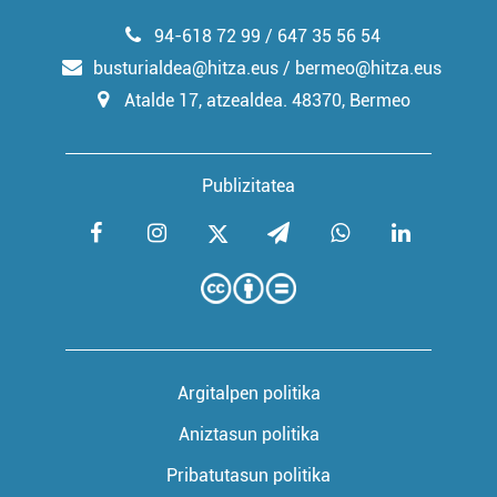
94-618 72 99 / 647 35 56 54
busturialdea@hitza.eus / bermeo@hitza.eus
Atalde 17, atzealdea. 48370, Bermeo
Publizitatea
Argitalpen politika
Aniztasun politika
Pribatutasun politika