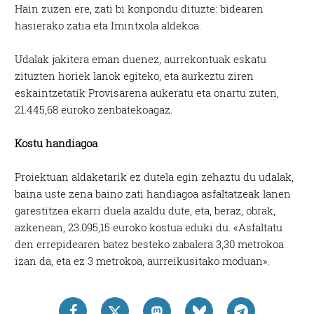
Hain zuzen ere, zati bi konpondu dituzte: bidearen
hasierako zatia eta Imintxola aldekoa.
Udalak jakitera eman duenez, aurrekontuak eskatu
zituzten horiek lanok egiteko, eta aurkeztu ziren
eskaintzetatik Provisarena aukeratu eta onartu zuten,
21.445,68 euroko zenbatekoagaz.
Kostu handiagoa
Proiektuan aldaketarik ez dutela egin zehaztu du udalak,
baina uste zena baino zati handiagoa asfaltatzeak lanen
garestitzea ekarri duela azaldu dute, eta, beraz, obrak,
azkenean, 23.095,15 euroko kostua eduki du. «Asfaltatu
den errepidearen batez besteko zabalera 3,30 metrokoa
izan da, eta ez 3 metrokoa, aurreikusitako moduan».