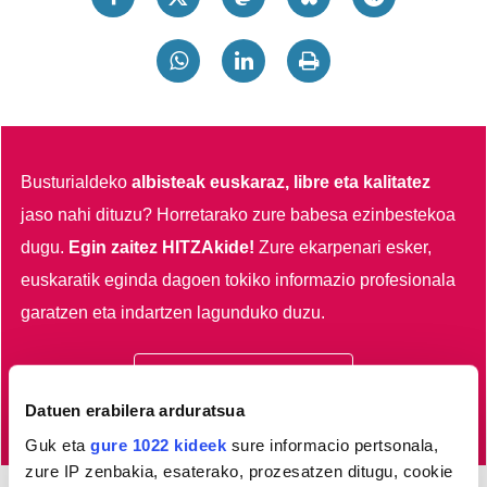
Busturialdeko
albisteak euskaraz, libre eta kalitatez
jaso nahi dituzu?
Horretarako zure babesa ezinbestekoa
dugu.
Egin zaitez HITZAkide!
Zure ekarpenari esker,
euskaratik eginda dagoen tokiko informazio profesionala
garatzen eta indartzen lagunduko duzu.
Egin HITZAkide
Datuen erabilera arduratsua
Guk eta
gure 1022 kideek
sure informacio pertsonala,
zure IP zenbakia, esaterako, prozesatzen ditugu, cookie