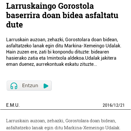
Larruskaingo Gorostola
baserrira doan bidea asfaltatu
dute
Larruskain auzoan, zehazki, Gorostolara doan bidean,
asfaltatzeko lanak egin ditu Markina-Xemeingo Udalak.
Hain zuzen ere, zati bi konpondu dituzte: bidearen
hasierako zatia eta Imintxola aldekoa.Udalak jakitera
eman duenez, aurrekontuak eskatu zituzte...
E.M.U.
2016
/
12
/
21
Larruskain auzoan, zehazki, Gorostolara doan bidean,
asfaltatzeko lanak egin ditu Markina-Xemeingo Udalak.