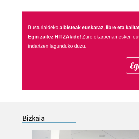
Busturialdeko
albisteak euskaraz, libre eta kalita
Egin zaitez HITZAkide!
Zure ekarpenari esker, eu
indartzen lagunduko duzu.
Eg
Bizkaia