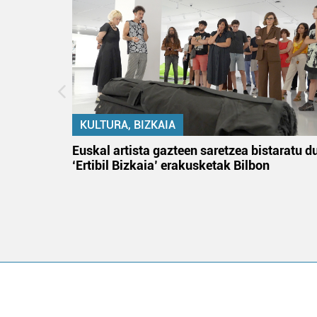
KULTURA, BIZKAIA
na
Euskal artista gazteen saretzea bistaratu d
‘Ertibil Bizkaia’ erakusketak Bilbon