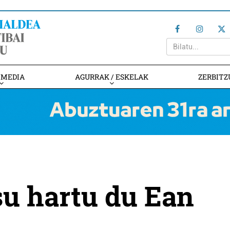
IMEDIA
AGURRAK / ESKELAK
ZERBITZ
 su hartu du Ean