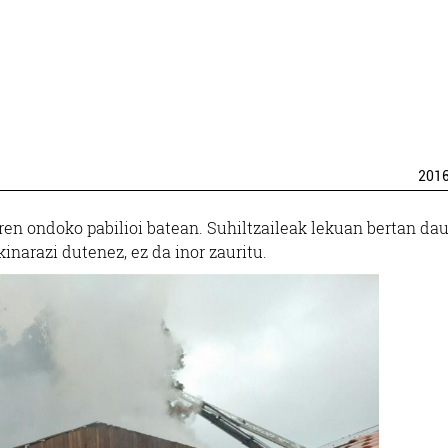
201
ren ondoko pabilioi batean. Suhiltzaileak lekuan bertan da
kinarazi dutenez, ez da inor zauritu.