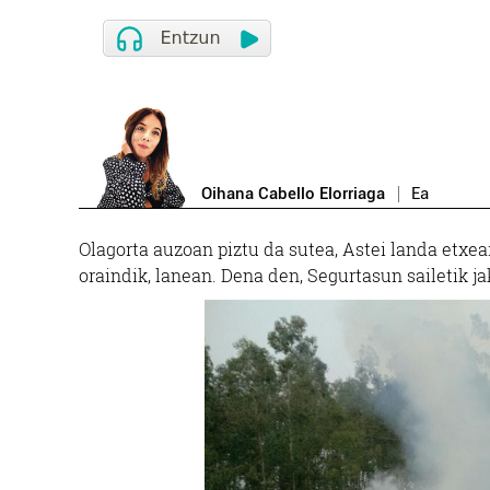
Oihana Cabello Elorriaga
Ea
Olagorta auzoan piztu da sutea, Astei landa etxea
oraindik, lanean. Dena den, Segurtasun sailetik ja