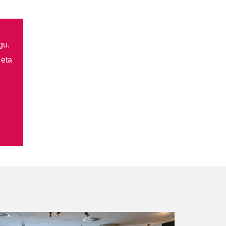
gu.
 eta