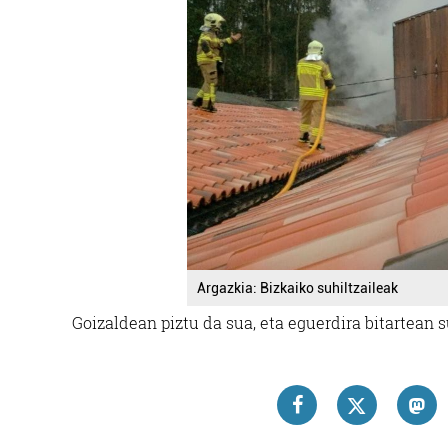
Argazkia: Bizkaiko suhiltzaileak
Goizaldean piztu da sua, eta eguerdira bitartean su