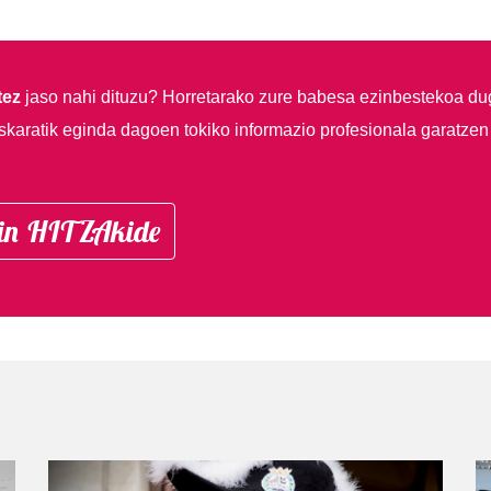
tez
jaso nahi dituzu?
Horretarako zure babesa ezinbestekoa du
skaratik eginda dagoen tokiko informazio profesionala garatzen
in HITZAkide