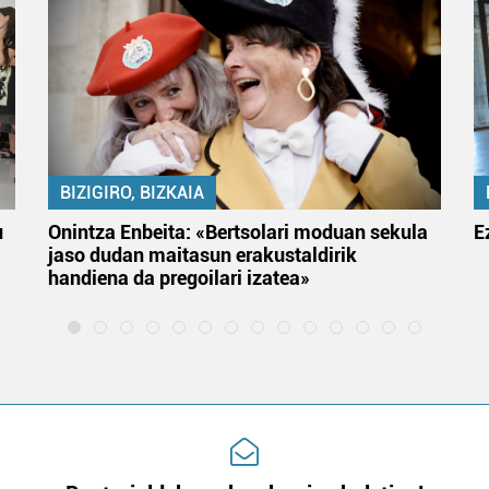
BIZIGIRO, BIZKAIA
u
Onintza Enbeita: «Bertsolari moduan sekula
E
jaso dudan maitasun erakustaldirik
handiena da pregoilari izatea»