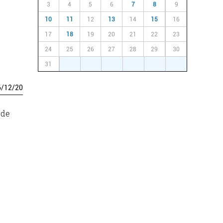
3
4
5
6
7
8
9
10
11
12
13
14
15
16
17
18
19
20
21
22
23
24
25
26
27
28
29
30
31
1
2
3
4
5
6
6
/
12
/
20
ude