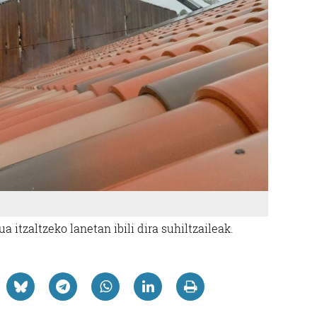
a itzaltzeko lanetan ibili dira suhiltzaileak.