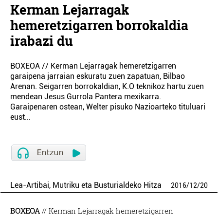
Kerman Lejarragak
hemeretzigarren borrokaldia
irabazi du
BOXEOA // Kerman Lejarragak hemeretzigarren
garaipena jarraian eskuratu zuen zapatuan, Bilbao
Arenan. Seigarren borrokaldian, K.O teknikoz hartu zuen
mendean Jesus Gurrola Pantera mexikarra.
Garaipenaren ostean, Welter pisuko Nazioarteko tituluari
eust...
Lea-Artibai, Mutriku eta Busturialdeko Hitza
2016
/
12
/
20
BOXEOA
// Kerman Lejarragak hemeretzigarren