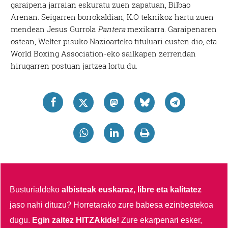
garaipena jarraian eskuratu zuen zapatuan, Bilbao
Arenan. Seigarren borrokaldian, K.O teknikoz hartu zuen
mendean Jesus Gurrola
Pantera
mexikarra. Garaipenaren
ostean, Welter pisuko Nazioarteko tituluari eusten dio, eta
World Boxing Association-eko sailkapen zerrendan
hirugarren postuan jartzea lortu du.
Busturialdeko
albisteak euskaraz, libre eta kalitatez
jaso nahi dituzu?
Horretarako zure babesa ezinbestekoa
dugu.
Egin zaitez HITZAkide!
Zure ekarpenari esker,