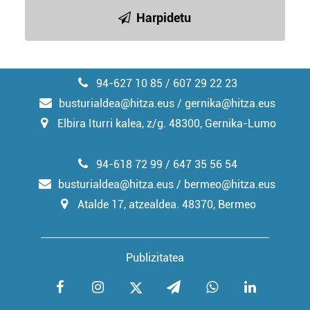
irakurri
Harpidetu
94-627 10 85 / 607 29 22 23
busturialdea@hitza.eus / gernika@hitza.eus
Elbira Iturri kalea, z/g. 48300, Gernika-Lumo
94-618 72 99 / 647 35 56 54
busturialdea@hitza.eus / bermeo@hitza.eus
Atalde 17, atzealdea. 48370, Bermeo
Publizitatea