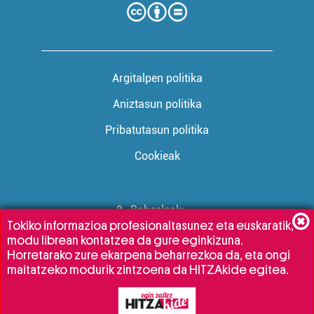
Argitalpen politika
Aniztasun politika
Pribatutasun politika
Cookieak
Babesleak:
Tokiko informazioa profesionaltasunez eta euskaratik,
modu librean kontatzea da gure eginkizuna.
Horretarako zure ekarpena beharrezkoa da, eta ongi
maitatzeko modurik zintzoena da HITZAkide egitea.