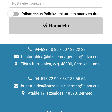
Pribatutasun Politika
irakurri eta onartzen dut.
Harpidetu
94-627 10 85 / 607 29 22 23
busturialdea@hitza.eus / gernika@hitza.eus
Elbira Iturri kalea, z/g. 48300, Gernika-Lumo
94-618 72 99 / 647 35 56 54
busturialdea@hitza.eus / bermeo@hitza.eus
Atalde 17, atzealdea. 48370, Bermeo