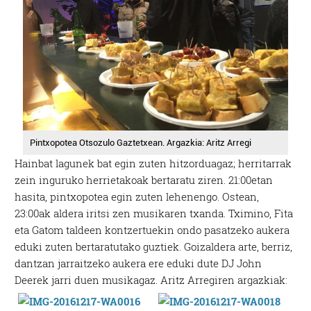
Pintxopotea Otsozulo Gaztetxean. Argazkia: Aritz Arregi
Hainbat lagunek bat egin zuten hitzorduagaz; herritarrak
zein inguruko herrietakoak bertaratu ziren. 21:00etan
hasita, pintxopotea egin zuten lehenengo. Ostean,
23:00ak aldera iritsi zen musikaren txanda. Tximino, Fita
eta Gatom taldeen kontzertuekin ondo pasatzeko aukera
eduki zuten bertaratutako guztiek. Goizaldera arte, berriz,
dantzan jarraitzeko aukera ere eduki dute DJ John
Deerek jarri duen musikagaz. Aritz Arregiren argazkiak: