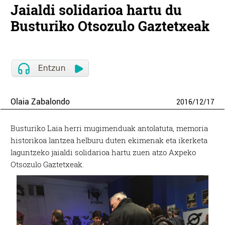
Jaialdi solidarioa hartu du
Busturiko Otsozulo Gaztetxeak
Olaia Zabalondo
2016
/
12
/
17
Busturiko Laia herri mugimenduak antolatuta, memoria
historikoa lantzea helburu duten ekimenak eta ikerketa
laguntzeko jaialdi solidarioa hartu zuen atzo Axpeko
Otsozulo Gaztetxeak.