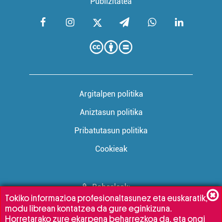
Publizitatea
Argitalpen politika
Aniztasun politika
Pribatutasun politika
Cookieak
Babesleak:
Tokiko informazioa profesionaltasunez eta euskaratik,
modu librean kontatzea da gure eginkizuna.
Horretarako zure ekarpena beharrezkoa da, eta ongi