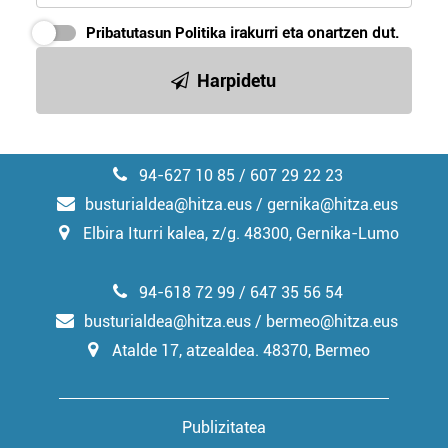
Pribatutasun Politika
irakurri eta onartzen dut.
Harpidetu
94-627 10 85 / 607 29 22 23
busturialdea@hitza.eus / gernika@hitza.eus
Elbira Iturri kalea, z/g. 48300, Gernika-Lumo
94-618 72 99 / 647 35 56 54
busturialdea@hitza.eus / bermeo@hitza.eus
Atalde 17, atzealdea. 48370, Bermeo
Publizitatea