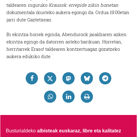
taldearen inguruko
Kraussk: errepide zikin honetan
dokumentala ikusteko aukera egongo da. Ordua 19:00etan
jarri dute Gaztetxean.
Bi ekintza horiek eginda, Abendurock jaialdiaren azken
ekintza egingo da datorren asteko barikuan. Horretan,
herritarrek Eraso! taldearen kontzertuagaz gozatzeko
aukera edukiko dute.
Busturialdeko
albisteak euskaraz, libre eta kalitatez