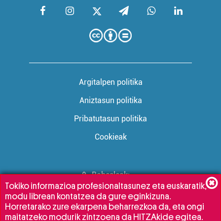
Argitalpen politika
Aniztasun politika
Pribatutasun politika
Cookieak
Babesleak:
Tokiko informazioa profesionaltasunez eta euskaratik,
modu librean kontatzea da gure eginkizuna.
Horretarako zure ekarpena beharrezkoa da, eta ongi
maitatzeko modurik zintzoena da HITZAkide egitea.