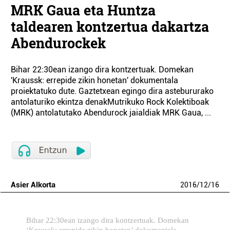
MRK Gaua eta Huntza
taldearen kontzertua dakartza
Abendurockek
Bihar 22:30ean izango dira kontzertuak. Domekan
'Kraussk: errepide zikin honetan' dokumentala
proiektatuko dute. Gaztetxean egingo dira astebururako
antolaturiko ekintza denakMutrikuko Rock Kolektiboak
(MRK) antolatutako Abendurock jaialdiak MRK Gaua, ...
Asier Alkorta
2016
/
12
/
16
Bihar 22:30ean izango dira kontzertuak. Domekan
‘Kraussk: errepide zikin honetan’ dokumentala