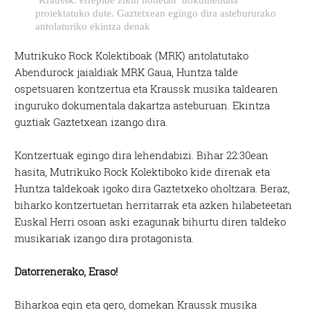
proiektatuko dute. Gaztetxean egingo dira astebururako
antolaturiko ekintza denak
Mutrikuko Rock Kolektiboak (MRK) antolatutako
Abendurock jaialdiak MRK Gaua, Huntza talde
ospetsuaren kontzertua eta Kraussk musika taldearen
inguruko dokumentala dakartza asteburuan. Ekintza
guztiak Gaztetxean izango dira.
Kontzertuak egingo dira lehendabizi. Bihar 22:30ean
hasita, Mutrikuko Rock Kolektiboko kide direnak eta
Huntza taldekoak igoko dira Gaztetxeko oholtzara. Beraz,
biharko kontzertuetan herritarrak eta azken hilabeteetan
Euskal Herri osoan aski ezagunak bihurtu diren taldeko
musikariak izango dira protagonista.
Datorrenerako, Eraso!
Biharkoa egin eta gero, domekan Kraussk musika