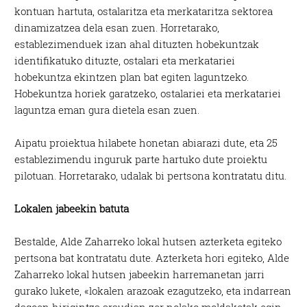
kontuan hartuta, ostalaritza eta merkataritza sektorea
dinamizatzea dela esan zuen. Horretarako,
establezimenduek izan ahal dituzten hobekuntzak
identifikatuko dituzte, ostalari eta merkatariei
hobekuntza ekintzen plan bat egiten laguntzeko.
Hobekuntza horiek garatzeko, ostalariei eta merkatariei
laguntza eman gura dietela esan zuen.
Aipatu proiektua hilabete honetan abiarazi dute, eta 25
establezimendu inguruk parte hartuko dute proiektu
pilotuan. Horretarako, udalak bi pertsona kontratatu ditu.
Lokalen jabeekin batuta
Bestalde, Alde Zaharreko lokal hutsen azterketa egiteko
pertsona bat kontratatu dute. Azterketa hori egiteko, Alde
Zaharreko lokal hutsen jabeekin harremanetan jarri
gurako lukete, «lokalen arazoak ezagutzeko, eta indarrean
dagoen hirigintza araudian zer nolako moldaketak egin