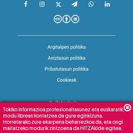
Argitalpen politika
Aniztasun politika
Pribatutasun politika
Cookieak
Babesleak:
Tokiko informazioa profesionaltasunez eta euskaratik,
modu librean kontatzea da gure eginkizuna.
Horretarako zure ekarpena beharrezkoa da, eta ongi
maitatzeko modurik zintzoena da HITZAkide egitea.