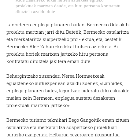
proiektuak martxan daude, eta hiru pertsona kontratatu
dituztela azaldu dute
Lanbideren enplegu planaren baitan, Bermeoko Udalak bi
proiektu martxan jarri ditu. Batetik, Bermeoko ostalaritza
eta merkataritza suspertzeko proi- ektua, eta, bestetik,
Bermeoko Alde Zaharreko lokal hutsen azterketa. Bi
proiektu horiek martxan jartzeko hiru pertsona
kontratatu dituztela jakitera eman dute.
Behargintzako zuzendari Nerea Hormaetxeak
eguazteneko aurkezpenean azaldu zuenez, «Lanbidek,
enplegu planaren bidez, laguntzak bideratu ditu eskualde
mailan zein Bermeon, enplegua sustatu dezaketen
proiektuak martxan jartzeko».
Bermeoko turismo teknikari Bego Gangoitik eman zituen
ostalaritza eta merkataritza suspertzeko proiektuari
buruzko azalpenak. Helburua bezeroaren ikuspuntua