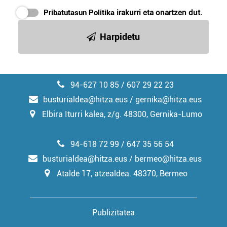
Pribatutasun Politika
irakurri eta onartzen dut.
Harpidetu
94-627 10 85 / 607 29 22 23
busturialdea@hitza.eus / gernika@hitza.eus
Elbira Iturri kalea, z/g. 48300, Gernika-Lumo
94-618 72 99 / 647 35 56 54
busturialdea@hitza.eus / bermeo@hitza.eus
Atalde 17, atzealdea. 48370, Bermeo
Publizitatea