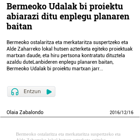
Bermeoko Udalak bi proiektu
abiarazi ditu enplegu planaren
baitan
Bermeoko ostalaritza eta merkataritza suspertzeko eta
Alde Zaharreko lokal hutsen azterketa egiteko proiektuak
martxan daude, eta hiru pertsona kontratatu dituztela
azaldu duteLanbideren enplegu planaren baitan,
Bermeoko Udalak bi proiektu martxan jarr...
Olaia Zabalondo
2016
/
12
/
16
Bermeoko ostalaritza eta merkataritza suspertzeko eta
Alde Zaharreko lokal hutsen azterketa egiteko