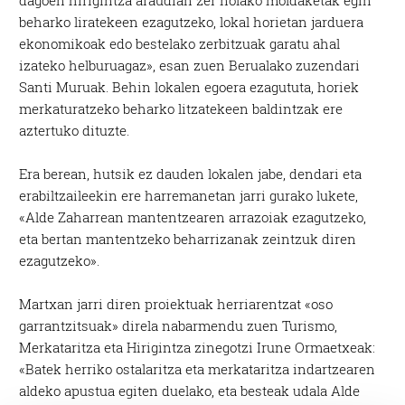
beharko liratekeen ezagutzeko, lokal horietan jarduera
ekonomikoak edo bestelako zerbitzuak garatu ahal
izateko helburuagaz», esan zuen Berualako zuzendari
Santi Muruak. Behin lokalen egoera ezagututa, horiek
merkaturatzeko beharko litzatekeen baldintzak ere
aztertuko dituzte.
Era berean, hutsik ez dauden lokalen jabe, dendari eta
erabiltzaileekin ere harremanetan jarri gurako lukete,
«Alde Zaharrean mantentzearen arrazoiak ezagutzeko,
eta bertan mantentzeko beharrizanak zeintzuk diren
ezagutzeko».
Martxan jarri diren proiektuak herriarentzat «oso
garrantzitsuak» direla nabarmendu zuen Turismo,
Merkataritza eta Hirigintza zinegotzi Irune Ormaetxeak:
«Batek herriko ostalaritza eta merkataritza indartzearen
aldeko apustua egiten duelako, eta besteak udala Alde