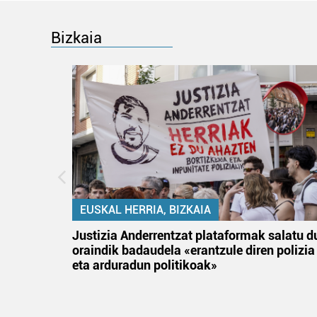
Bizkaia
EUSKAL HERRIA, BIZKAIA
an
Justizia Anderrentzat plataformak salatu d
oraindik badaudela «erantzule diren polizia
eta arduradun politikoak»