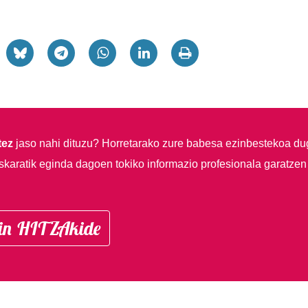
tez
jaso nahi dituzu?
Horretarako zure babesa ezinbestekoa du
skaratik eginda dagoen tokiko informazio profesionala garatzen
in HITZAkide