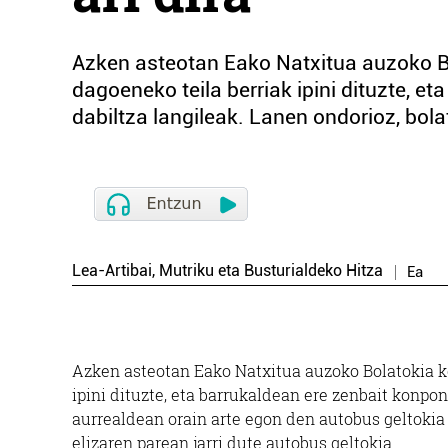
Azken asteotan Eako Natxitua auzoko Bo
dagoeneko teila berriak ipini dituzte, e
dabiltza langileak. Lanen ondorioz, bola
Lea-Artibai, Mutriku eta Busturialdeko Hitza
Ea
Azken asteotan Eako Natxitua auzoko Bolatokia ko
ipini dituzte, eta barrukaldean ere zenbait konpon
aurrealdean orain arte egon den autobus geltokia 
elizaren parean jarri dute autobus geltokia.