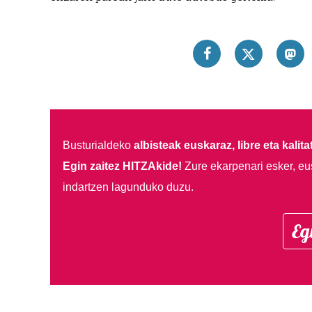
Busturialdeko
albisteak euskaraz, libre eta kalita
Egin zaitez HITZAkide!
Zure ekarpenari esker, eu
indartzen lagunduko duzu.
Eg