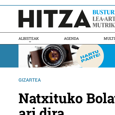
ALBISTEAK
AGENDA
MULT
GIZARTEA
Natxituko Bol
ari dira