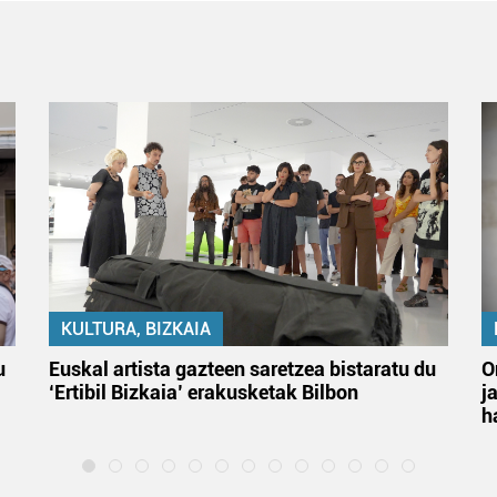
KULTURA, BIZKAIA
u
Euskal artista gazteen saretzea bistaratu du
O
‘Ertibil Bizkaia’ erakusketak Bilbon
j
h