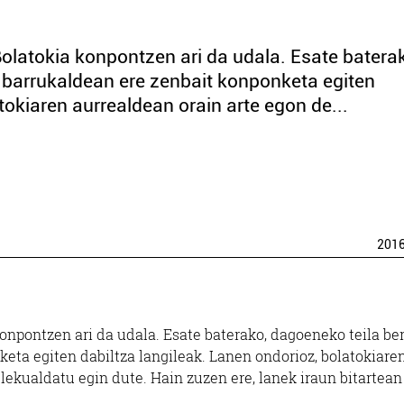
latokia konpontzen ari da udala. Esate batera
ta barrukaldean ere zenbait konponketa egiten
tokiaren aurrealdean orain arte egon de...
201
npontzen ari da udala. Esate baterako, dagoeneko teila ber
keta egiten dabiltza langileak. Lanen ondorioz, bolatokiare
lekualdatu egin dute. Hain zuzen ere, lanek iraun bitartean