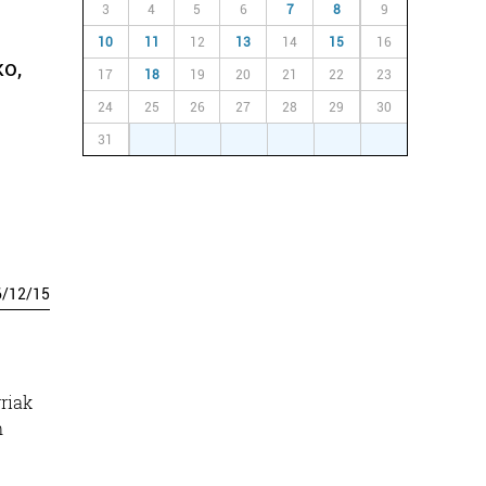
3
4
5
6
7
8
9
10
11
12
13
14
15
16
ko,
17
18
19
20
21
22
23
24
25
26
27
28
29
30
31
1
2
3
4
5
6
6
/
12
/
15
riak
n