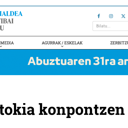
IMEDIA
AGURRAK / ESKELAK
ZERBITZ
atokia konpontzen