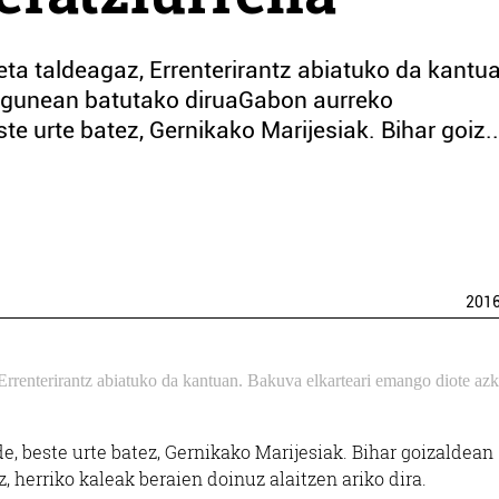
 eta taldeagaz, Errenterirantz abiatuko da kantu
egunean batutako diruaGabon aurreko
te urte batez, Gernikako Marijesiak. Bihar goiz..
201
, Errenterirantz abiatuko da kantuan. Bakuva elkarteari emango diote az
, beste urte batez, Gernikako Marijesiak. Bihar goizaldean
, herriko kaleak beraien doinuz alaitzen ariko dira.