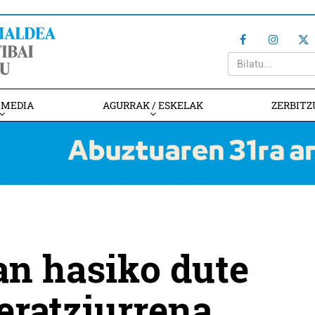
IMEDIA
AGURRAK / ESKELAK
ZERBITZ
an hasiko dute
eratziurrena