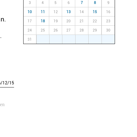
3
4
5
6
7
8
9
10
11
12
13
14
15
16
an.
17
18
19
20
21
22
23
24
25
26
27
28
29
30
.
31
1
2
3
4
5
6
6
/
12
/
15
ken