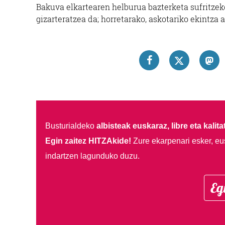
Bakuva elkartearen helburua bazterketa sufritzek
gizarteratzea da; horretarako, askotariko ekintza 
Busturialdeko
albisteak euskaraz, libre eta kalita
Egin zaitez HITZAkide!
Zure ekarpenari esker, eu
indartzen lagunduko duzu.
Eg