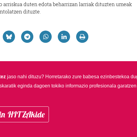
o arriskua duten edota beharrizan larriak dituzten umeak
antolatzen dituzte.
tez
jaso nahi dituzu?
Horretarako zure babesa ezinbestekoa du
skaratik eginda dagoen tokiko informazio profesionala garatzen
in HITZAkide