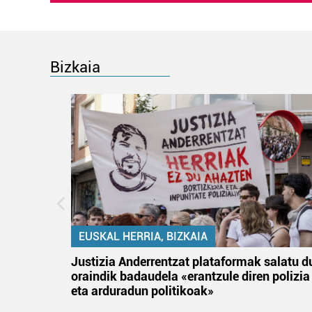
Bizkaia
EUSKAL HERRIA, BIZKAIA
an
Justizia Anderrentzat plataformak salatu d
oraindik badaudela «erantzule diren polizia
eta arduradun politikoak»