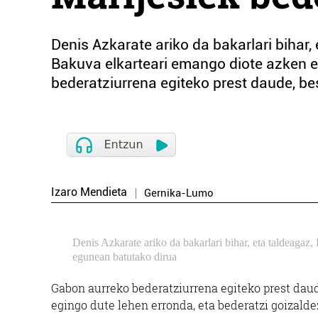
Denis Azkarate ariko da bakarlari bihar,
Bakuva elkarteari emango diote azken 
bederatziurrena egiteko prest daude, bes
Izaro Mendieta
Gernika-Lumo
Denis Azkarate ariko da bakarlari bihar, eta taldeagaz
egunean batutako dirua
Gabon aurreko bederatziurrena egiteko prest daude
egingo dute lehen erronda, eta bederatzi goizaldez