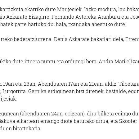
lkarrizketa ekarriko dute Marijesiek. Iazko modura, lau bakar
enis Azkarate Eizagirre, Fernando Astoreka Aranburu eta Jos
 batek parte hartuko du; hala, txandaka abestuko dute.
reko bederatziurrena. Denis Azkarate bakarlari dela, Erren
ukiko dute irteera puntu eta ordutegi bera: Andra Mari eliza
r, 19an eta 23an. Abenduaren 17an eta 21ean, aldiz, Tiloetar
k, Lurgorrira. Gernika erdigunean bizi direnek, bestalde, egu
ijesiak.
gunean (abenduaren 24an, goizean), diru bilketa egingo du
Bakuva elkarteari emango diote batutako dirua, eta Skooter
duen bitartekaria.