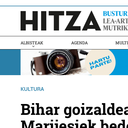
ALBISTEAK
AGENDA
MULT
KULTURA
Bihar goizalde
Marijesiek bed