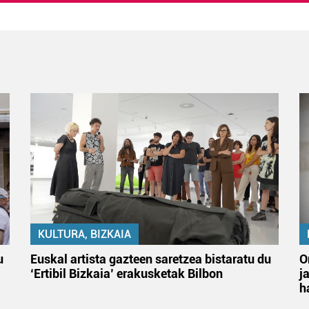
KULTURA, BIZKAIA
u
Euskal artista gazteen saretzea bistaratu du
O
‘Ertibil Bizkaia’ erakusketak Bilbon
j
h