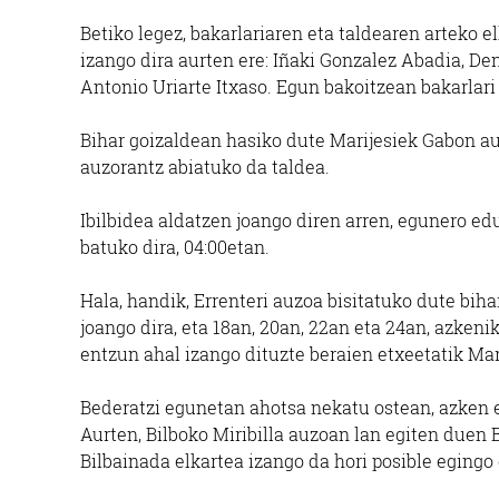
Betiko legez, bakarlariaren eta taldearen arteko e
izango dira aurten ere: Iñaki Gonzalez Abadia, D
Antonio Uriarte Itxaso. Egun bakoitzean bakarlari
Bihar goizaldean hasiko dute Marijesiek Gabon aur
auzorantz abiatuko da taldea.
Ibilbidea aldatzen joango diren arren, egunero ed
batuko dira, 04:00etan.
Hala, handik, Errenteri auzoa bisitatuko dute biha
joango dira, eta 18an, 20an, 22an eta 24an, azkeni
entzun ahal izango dituzte beraien etxeetatik Mar
Bederatzi egunetan ahotsa nekatu ostean, azken e
Aurten, Bilboko Miribilla auzoan lan egiten duen 
Bilbainada elkartea izango da hori posible egingo 