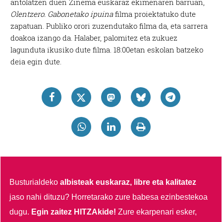
antolatzen duen Zinema euskaraz ekimenaren barruan,
Olentzero. Gabonetako ipuina
filma proiektatuko dute
zapatuan. Publiko orori zuzendutako filma da, eta sarrera
doakoa izango da. Halaber, palomitez eta zukuez
lagunduta ikusiko dute filma. 18:00etan eskolan batzeko
deia egin dute.
Busturialdeko
albisteak euskaraz, libre eta kalitatez
jaso nahi dituzu?
Horretarako zure babesa ezinbestekoa
dugu.
Egin zaitez HITZAkide!
Zure ekarpenari esker,