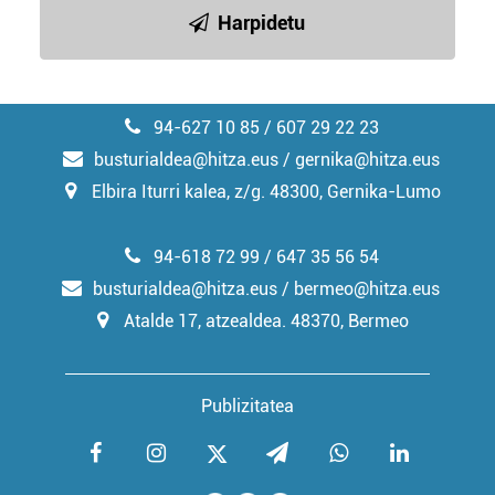
irakurri
Harpidetu
94-627 10 85 / 607 29 22 23
busturialdea@hitza.eus / gernika@hitza.eus
Elbira Iturri kalea, z/g. 48300, Gernika-Lumo
94-618 72 99 / 647 35 56 54
busturialdea@hitza.eus / bermeo@hitza.eus
Atalde 17, atzealdea. 48370, Bermeo
Publizitatea