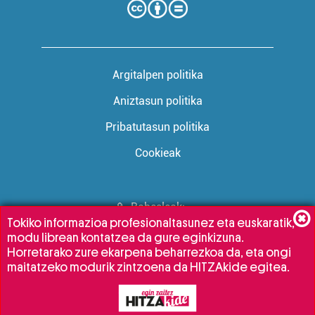
Argitalpen politika
Aniztasun politika
Pribatutasun politika
Cookieak
Babesleak:
Tokiko informazioa profesionaltasunez eta euskaratik,
modu librean kontatzea da gure eginkizuna.
Horretarako zure ekarpena beharrezkoa da, eta ongi
maitatzeko modurik zintzoena da HITZAkide egitea.