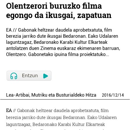
Olentzerori buruzko filma
egongo da ikusgai, zapatuan
EA // Gabonak heltzear daudela aprobetxatuta, film
berezia jarriko dute ikusgai Bedaronan. Eako Udalaren
laguntzagaz, Bedaronako Karabi Kultur Elkarteak
antolatzen duen Zinema euskaraz ekimenaren barruan,
Olentzero. Gabonetako ipuina filma proiektatuko...
Lea-Artibai, Mutriku eta Busturialdeko Hitza
2016
/
12
/
14
EA
// Gabonak heltzear daudela aprobetxatuta, film
berezia jarriko dute ikusgai Bedaronan. Eako Udalaren
laguntzagaz, Bedaronako Karabi Kultur Elkarteak