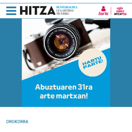
Sartu
OROKORRA