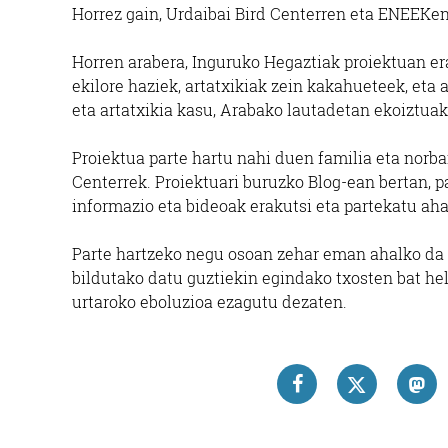
Horrez gain, Urdaibai Bird Centerren eta ENEEKen 
Horren arabera, Inguruko Hegaztiak proiektuan erab
ekilore haziek, artatxikiak zein kakahueteek, eta 
eta artatxikia kasu, Arabako lautadetan ekoiztua
Proiektua parte hartu nahi duen familia eta norba
Centerrek. Proiektuari buruzko Blog-ean bertan, p
informazio eta bideoak erakutsi eta partekatu ahal
Parte hartzeko negu osoan zehar eman ahalko da i
bildutako datu guztiekin egindako txosten bat hel
urtaroko eboluzioa ezagutu dezaten.