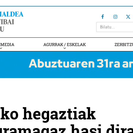
IMEDIA
AGURRAK / ESKELAK
ZERBITZ
ko hegaztiak
gramagaz hasi dir