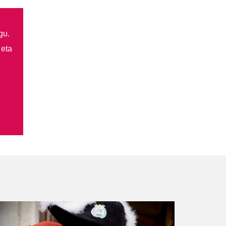
gu.
 eta