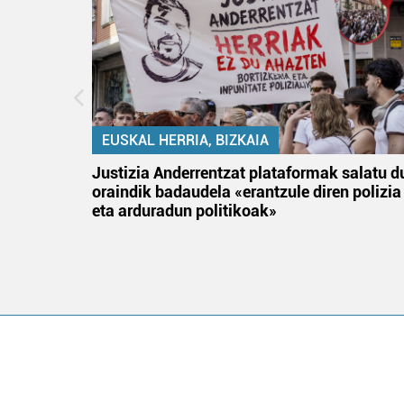
EUSKAL HERRIA, BIZKAIA
an
Justizia Anderrentzat plataformak salatu d
oraindik badaudela «erantzule diren polizia
eta arduradun politikoak»