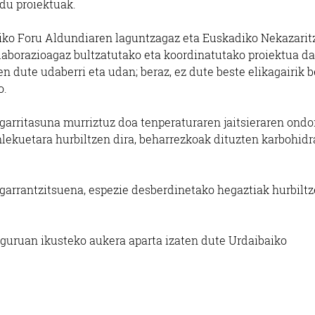
du proiektuak.
iko Foru Aldundiaren laguntzagaz eta Euskadiko Nekazarit
aborazioagaz bultzatutako eta koordinatutako proiektua da
en dute udaberri eta udan; beraz, ez dute beste elikagairik b
o.
garritasuna murriztuz doa tenperaturaren jaitsieraren ondor
anlekuetara hurbiltzen dira, beharrezkoak dituzten karbohidr
 garrantzitsuena, espezie desberdinetako hegaztiak hurbilt
nguruan ikusteko aukera aparta izaten dute Urdaibaiko