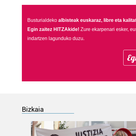
Busturialdeko
albisteak euskaraz, libre eta kalita
Egin zaitez HITZAkide!
Zure ekarpenari esker, eu
indartzen lagunduko duzu.
Eg
Bizkaia