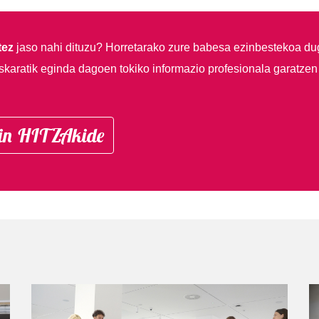
tez
jaso nahi dituzu?
Horretarako zure babesa ezinbestekoa du
skaratik eginda dagoen tokiko informazio profesionala garatzen
in HITZAkide