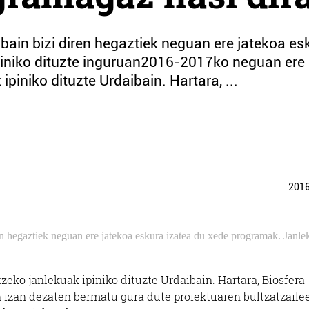
ibain bizi diren hegaztiek neguan ere jatekoa es
piniko dituzte inguruan2016-2017ko neguan ere
piniko dituzte Urdaibain. Hartara, ...
201
en hegaztiek neguan ere jatekoa eskura izatea du xede programak. Janl
eko janlekuak ipiniko dituzte Urdaibain. Hartara, Biosfera
n izan dezaten bermatu gura dute proiektuaren bultzatzailee