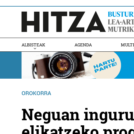
ALBISTEAK
AGENDA
MULT
OROKORRA
Neguan inguru
elikatzeko pro