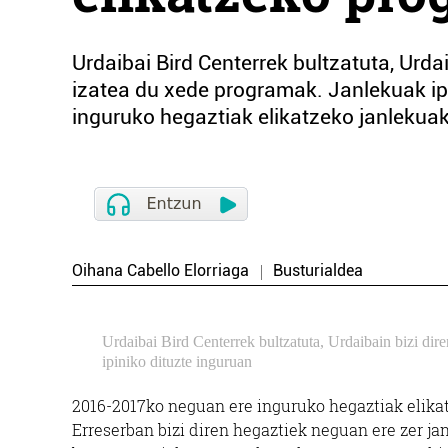
Urdaibai Bird Centerrek bultzatuta, Urda
izatea du xede programak. Janlekuak i
inguruko hegaztiak elikatzeko janlekuak i
Oihana Cabello Elorriaga
Busturialdea
Urdaibai Bird Centerrek bultzatuta, Urdaibain bizi dir
ipiniko dituzte inguruan
2016-2017ko neguan ere inguruko hegaztiak elikatz
Erreserban bizi diren hegaztiek neguan ere zer ja