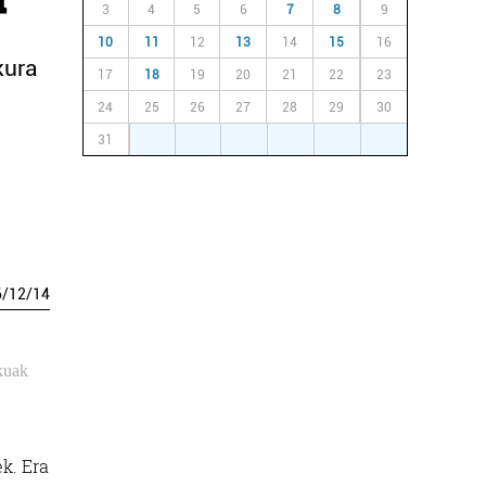
3
4
5
6
7
8
9
10
11
12
13
14
15
16
kura
17
18
19
20
21
22
23
24
25
26
27
28
29
30
31
1
2
3
4
5
6
6
/
12
/
14
ekuak
k. Era