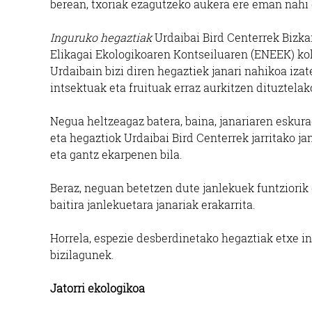
berean, txoriak ezagutzeko aukera ere eman nahi 
Inguruko hegaztiak
Urdaibai Bird Centerrek Bizka
Elikagai Ekologikoaren Kontseiluaren (ENEEK) kol
Urdaibain bizi diren hegaztiek janari nahikoa izat
intsektuak eta fruituak erraz aurkitzen dituztelak
Negua heltzeagaz batera, baina, janariaren eskura
eta hegaztiok Urdaibai Bird Centerrek jarritako j
eta gantz ekarpenen bila.
Beraz, neguan betetzen dute janlekuek funtziorik
baitira janlekuetara janariak erakarrita.
Horrela, espezie desberdinetako hegaztiak etxe i
bizilagunek.
Jatorri ekologikoa