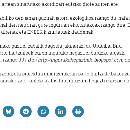
artean sinatutako akordioari eutsiko diote aurten ere.
iliko den janari guztiak jatorri ekologikoa izango du, hala 
ahal den neurrian gure inguruan ekoitzitakoak izango dira, E
k direnak eta ENEEK-k ziurtatuak daudenak.
nako guztiei zabalik dagoela jakinarazi du Urdaibai Bird
arte hartzaileek euren inguruko hegaztiei buruzko argazki,
 izango dituzte: (
http://ingurukohegaztiak. blogspot.com.es
zena, eta proiektua amaitzerakoan parte hartzaile bakoitza
araziko zaio, janlekuak bisitatu dituzten hegazti espezie gu