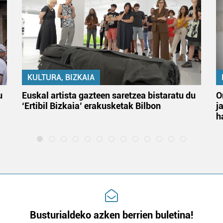
KULTURA, BIZKAIA
u
Euskal artista gazteen saretzea bistaratu du
O
‘Ertibil Bizkaia’ erakusketak Bilbon
j
h
Busturialdeko azken berrien buletina!