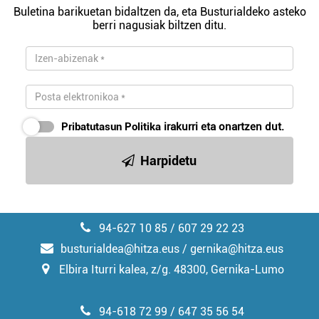
Buletina barikuetan bidaltzen da, eta Busturialdeko asteko
berri nagusiak biltzen ditu.
Pribatutasun Politika
irakurri eta onartzen dut.
Harpidetu
94-627 10 85 / 607 29 22 23
busturialdea@hitza.eus / gernika@hitza.eus
Elbira Iturri kalea, z/g. 48300, Gernika-Lumo
94-618 72 99 / 647 35 56 54