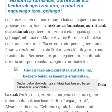
“Hizkuntza formalean, aurriritziak eta
beldurrak agertzen dira, zenbat eta
nagusiago izan, gehiago”
euskaraz izaten da neurri handi batean; paperen aurrean
jartzean, ostera, hau da,
hizkuntza formalean, aurriritziak
eta beldurrak
agertzen dira, zenbat eta nagusiago izan,
gehiago”, adierazi du Maite Alvarez Bermeoko Udaleko
euskara teknikariak. Eta errenta aitorpena egiten duten
finantza erakunde eta aholkularitzen aldetik jarrera ona
ikusten dute Bermeon ere; prest egoten dira zordunak
errenta aitorpena euskaraz egitera animatzeko.
Ondarroako aholkularitza entitate bat, bezero baten
Datu
eskaaerari erantzuten.
baxuak
Orokorrean, errenta aitorpena euskara egiten
dutenen datuak oso baxuak dira; “negargarriak”,
Alvarezek dioenez. “Gehiena eginda bidaltzen dute