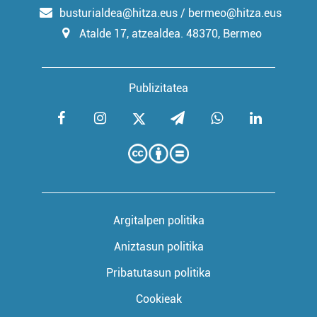
busturialdea@hitza.eus / bermeo@hitza.eus
Atalde 17, atzealdea. 48370, Bermeo
Publizitatea
Argitalpen politika
Aniztasun politika
Pribatutasun politika
Cookieak