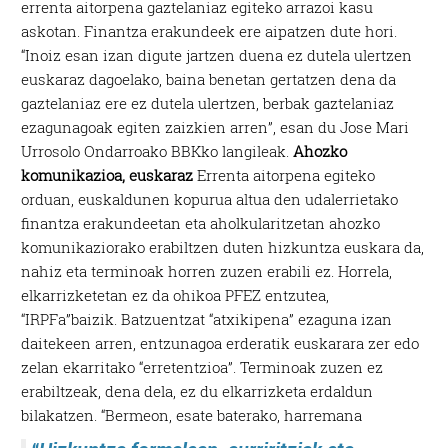
errenta aitorpena gaztelaniaz egiteko arrazoi kasu
askotan. Finantza erakundeek ere aipatzen dute hori.
“Inoiz esan izan digute jartzen duena ez dutela ulertzen
euskaraz dagoelako, baina benetan gertatzen dena da
gaztelaniaz ere ez dutela ulertzen, berbak gaztelaniaz
ezagunagoak egiten zaizkien arren”, esan du Jose Mari
Urrosolo Ondarroako BBKko langileak.
Ahozko
komunikazioa, euskaraz
Errenta aitorpena egiteko
orduan, euskaldunen kopurua altua den udalerrietako
finantza erakundeetan eta aholkularitzetan ahozko
komunikaziorako erabiltzen duten hizkuntza euskara da,
nahiz eta terminoak horren zuzen erabili ez. Horrela,
elkarrizketetan ez da ohikoa PFEZ entzutea,
“IRPFa”baizik. Batzuentzat “atxikipena” ezaguna izan
daitekeen arren, entzunagoa erderatik euskarara zer edo
zelan ekarritako “erretentzioa”. Terminoak zuzen ez
erabiltzeak, dena dela, ez du elkarrizketa erdaldun
bilakatzen.
“Bermeon, esate baterako, harremana