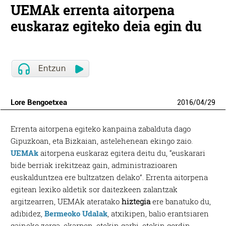
UEMAk errenta aitorpena
euskaraz egiteko deia egin du
Lore Bengoetxea
2016
/
04
/
29
Errenta aitorpena egiteko kanpaina zabalduta dago
Gipuzkoan, eta Bizkaian, astelehenean ekingo zaio.
UEMAk
aitorpena euskaraz egitera deitu du, “euskarari
bide berriak irekitzeaz gain, administrazioaren
euskalduntzea ere bultzatzen delako”. Errenta aitorpena
egitean lexiko aldetik sor daitezkeen zalantzak
argitzearren, UEMAk ateratako
hiztegia
ere banatuko du,
adibidez,
Bermeoko Udalak
, atxikipen, balio erantsiaren
gaineko zerga, ekarpen, etekin garbi, etekin gordin,