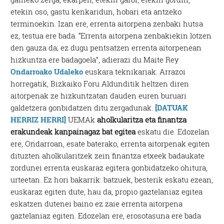
etekin oso, gastu kenkaridun, hobari eta antzeko
terminoekin. Izan ere, errenta aitorpena zenbaki hutsa
ez, testua ere bada. “Errenta aitorpena zenbakiekin lotzen
den gauza da; ez dugu pentsatzen errenta aitorpenean
hizkuntza ere badagoela”, adierazi du Maite Rey
Ondarroako Udaleko
euskara teknikariak. Arrazoi
horregatik, Bizkaiko Foru Aldunditik heltzen diren
aitorpenak ze hizkuntzatan dauden euren buruari
galdetzera gonbidatzen ditu zergadunak.
[DATUAK
HERRIZ HERRI]
UEMAk
aholkularitza eta finantza
erakundeak kanpainagaz bat egitea
eskatu die. Edozelan
ere, Ondarroan, esate baterako, errenta aitorpenak egiten
dituzten aholkularitzek zein finantza etxeek badaukate
zordunei errenta euskaraz egitera gonbidatzeko ohitura,
urteetan. Ez hori bakarrik: batzuek, besterik eskatu ezean,
euskaraz egiten dute, hau da, propio gaztelaniaz egitea
eskatzen dutenei baino ez zaie errenta aitorpena
gaztelaniaz egiten. Edozelan ere, erosotasuna ere bada