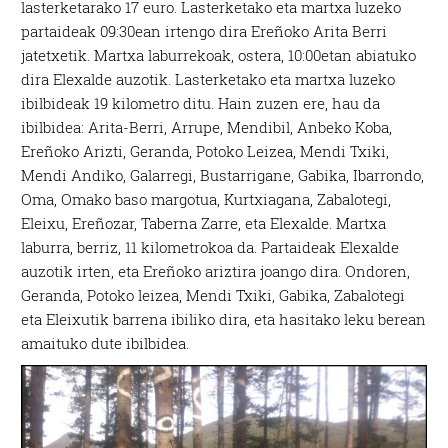
lasterketarako 17 euro. Lasterketako eta martxa luzeko
partaideak 09:30ean irtengo dira Ereñoko Arita Berri
jatetxetik. Martxa laburrekoak, ostera, 10:00etan abiatuko
dira Elexalde auzotik. Lasterketako eta martxa luzeko
ibilbideak 19 kilometro ditu. Hain zuzen ere, hau da
ibilbidea: Arita-Berri, Arrupe, Mendibil, Anbeko Koba,
Ereñoko Arizti, Geranda, Potoko Leizea, Mendi Txiki,
Mendi Andiko, Galarregi, Bustarrigane, Gabika, Ibarrondo,
Oma, Omako baso margotua, Kurtxiagana, Zabalotegi,
Eleixu, Ereñozar, Taberna Zarre, eta Elexalde. Martxa
laburra, berriz, 11 kilometrokoa da. Partaideak Elexalde
auzotik irten, eta Ereñoko ariztira joango dira. Ondoren,
Geranda, Potoko leizea, Mendi Txiki, Gabika, Zabalotegi
eta Eleixutik barrena ibiliko dira, eta hasitako leku berean
amaituko dute ibilbidea.