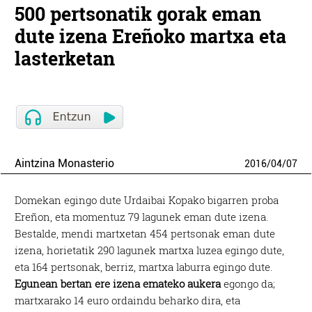
500 pertsonatik gorak eman
dute izena Ereñoko martxa eta
lasterketan
Aintzina Monasterio
2016
/
04
/
07
Domekan egingo dute Urdaibai Kopako bigarren proba
Ereñon, eta momentuz 79 lagunek eman dute izena.
Bestalde, mendi martxetan 454 pertsonak eman dute
izena, horietatik 290 lagunek martxa luzea egingo dute,
eta 164 pertsonak, berriz, martxa laburra egingo dute.
Egunean bertan ere izena emateko aukera
egongo da;
martxarako 14 euro ordaindu beharko dira, eta