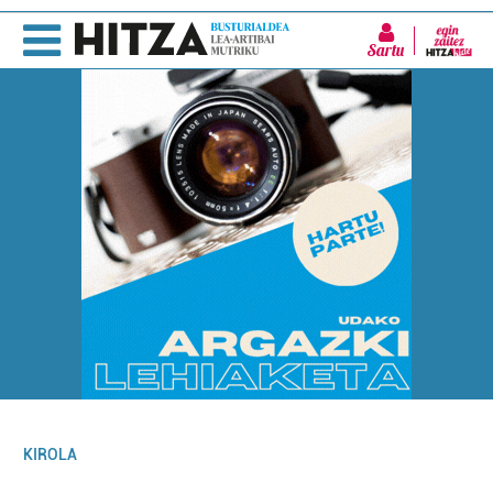
Sartu
KIROLA