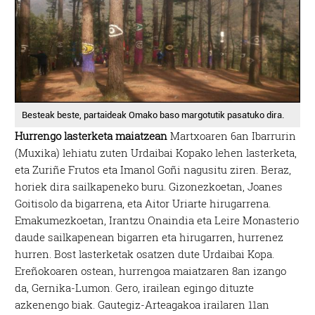
Besteak beste, partaideak Omako baso margotutik pasatuko dira.
Hurrengo lasterketa maiatzean
Martxoaren 6an Ibarrurin
(Muxika) lehiatu zuten Urdaibai Kopako lehen lasterketa,
eta Zuriñe Frutos eta Imanol Goñi nagusitu ziren. Beraz,
horiek dira sailkapeneko buru. Gizonezkoetan, Joanes
Goitisolo da bigarrena, eta Aitor Uriarte hirugarrena.
Emakumezkoetan, Irantzu Onaindia eta Leire Monasterio
daude sailkapenean bigarren eta hirugarren, hurrenez
hurren. Bost lasterketak osatzen dute Urdaibai Kopa.
Ereñokoaren ostean, hurrengoa maiatzaren 8an izango
da, Gernika-Lumon. Gero, irailean egingo dituzte
azkenengo biak. Gautegiz-Arteagakoa irailaren 11an