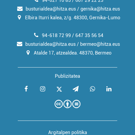
94-627 10 85 / 607 29 22 23
busturialdea@hitza.eus / gernika@hitza.eus
Elbira Iturri kalea, z/g. 48300, Gernika-Lumo
94-618 72 99 / 647 35 56 54
busturialdea@hitza.eus / bermeo@hitza.eus
Atalde 17, atzealdea. 48370, Bermeo
Publizitatea
Argitalpen politika