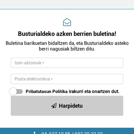
Busturialdeko azken berrien buletina!
Buletina barikuetan bidaltzen da, eta Busturialdeko asteko
berri nagusiak biltzen ditu.
Pribatutasun Politika
irakurri eta onartzen dut.
Harpidetu