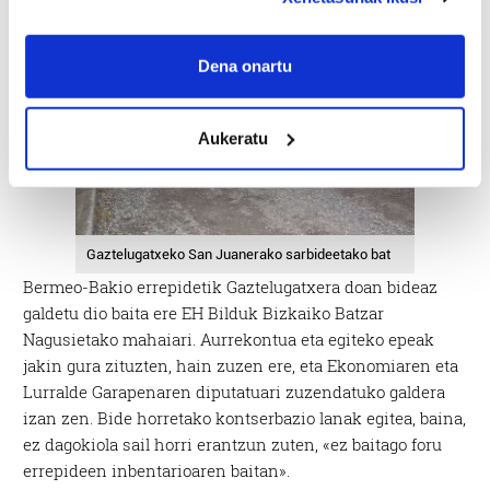
If you allow, we would also like to:
Collect information about your geographical
Dena onartu
location which can be accurate to within several
meters
Aukeratu
Identify your device by actively scanning it for
specific characteristics (fingerprinting)
Find out more about how your personal data is processed
and set your preferences in the
details section
.
Gaztelugatxeko San Juanerako sarbideetako bat
Guk eta gure bazkideek zure datu pertsonalak
Bermeo-Bakio errepidetik Gaztelugatxera doan bideaz
prozesatzen ditugu, zure IP zenbakia, besteak beste,
galdetu dio baita ere EH Bilduk Bizkaiko Batzar
teknologia erabiliz, cookieak adibidez, iragarki eta eduki
Nagusietako mahaiari. Aurrekontua eta egiteko epeak
pertsonalizatuak eskaintzeko, iragarkiak eta edukia
jakin gura zituzten, hain zuzen ere, eta Ekonomiaren eta
neurtzeko, jendeari buruzko informazioa biltzeko eta
Lurralde Garapenaren diputatuari zuzendatuko galdera
produktuak garatzeko. Zure datuak nork eta zertarako
izan zen. Bide horretako kontserbazio lanak egitea, baina,
erabiltzen dituen hauta dezakezu.
ez dagokiola sail horri erantzun zuten, «ez baitago foru
errepideen inbentarioaren baitan».
Bazkide batzuek ez dizute baimenik eskatzen, eta beren