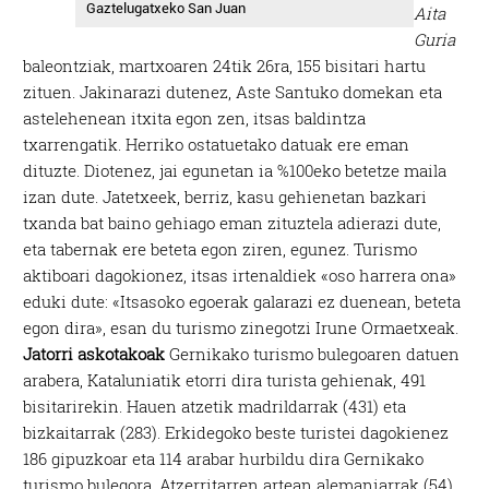
Gaztelugatxeko San Juan
Aita
Guria
baleontziak, martxoaren 24tik 26ra, 155 bisitari hartu
zituen. Jakinarazi dutenez, Aste Santuko domekan eta
astelehenean itxita egon zen, itsas baldintza
txarrengatik. Herriko ostatuetako datuak ere eman
dituzte. Diotenez, jai egunetan ia %100eko betetze maila
izan dute. Jatetxeek, berriz, kasu gehienetan bazkari
txanda bat baino gehiago eman zituztela adierazi dute,
eta tabernak ere beteta egon ziren, egunez. Turismo
aktiboari dagokionez, itsas irtenaldiek «oso harrera ona»
eduki dute: «Itsasoko egoerak galarazi ez duenean, beteta
egon dira», esan du turismo zinegotzi Irune Ormaetxeak.
Jatorri askotakoak
Gernikako turismo bulegoaren datuen
arabera, Kataluniatik etorri dira turista gehienak, 491
bisitarirekin. Hauen atzetik madrildarrak (431) eta
bizkaitarrak (283). Erkidegoko beste turistei dagokienez
186 gipuzkoar eta 114 arabar hurbildu dira Gernikako
turismo bulegora. Atzerritarren artean alemaniarrak (54)