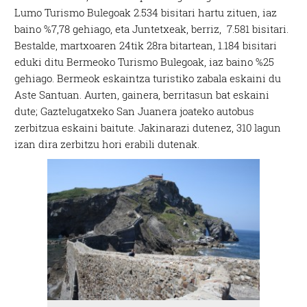
Lumo Turismo Bulegoak 2.534 bisitari hartu zituen, iaz
baino %7,78 gehiago, eta Juntetxeak, berriz, 7.581 bisitari.
Bestalde, martxoaren 24tik 28ra bitartean, 1.184 bisitari
eduki ditu Bermeoko Turismo Bulegoak, iaz baino %25
gehiago. Bermeok eskaintza turistiko zabala eskaini du
Aste Santuan. Aurten, gainera, berritasun bat eskaini
dute; Gaztelugatxeko San Juanera joateko autobus
zerbitzua eskaini baitute. Jakinarazi dutenez, 310 lagun
izan dira zerbitzu hori erabili dutenak.