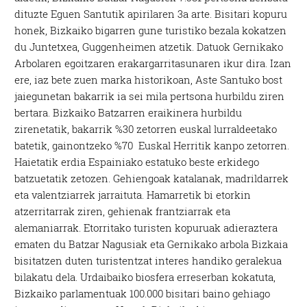
dituzte Eguen Santutik apirilaren 3a arte. Bisitari kopuru
honek, Bizkaiko bigarren gune turistiko bezala kokatzen
du Juntetxea, Guggenheimen atzetik. Datuok Gernikako
Arbolaren egoitzaren erakargarritasunaren ikur dira. Izan
ere, iaz bete zuen marka historikoan, Aste Santuko bost
jaiegunetan bakarrik ia sei mila pertsona hurbildu ziren
bertara. Bizkaiko Batzarren eraikinera hurbildu
zirenetatik, bakarrik %30 zetorren euskal lurraldeetako
batetik, gainontzeko %70 Euskal Herritik kanpo zetorren.
Haietatik erdia Espainiako estatuko beste erkidego
batzuetatik zetozen. Gehiengoak katalanak, madrildarrek
eta valentziarrek jarraituta. Hamarretik bi etorkin
atzerritarrak ziren, gehienak frantziarrak eta
alemaniarrak. Etorritako turisten kopuruak adieraztera
ematen du Batzar Nagusiak eta Gernikako arbola Bizkaia
bisitatzen duten turistentzat interes handiko geralekua
bilakatu dela. Urdaibaiko biosfera erreserban kokatuta,
Bizkaiko parlamentuak 100.000 bisitari baino gehiago