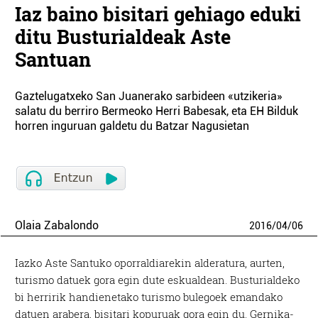
Iaz baino bisitari gehiago eduki
ditu Busturialdeak Aste
Santuan
Gaztelugatxeko San Juanerako sarbideen «utzikeria»
salatu du berriro Bermeoko Herri Babesak, eta EH Bilduk
horren inguruan galdetu du Batzar Nagusietan
Olaia Zabalondo
2016
/
04
/
06
Iazko Aste Santuko oporraldiarekin alderatura, aurten,
turismo datuek gora egin dute eskualdean. Busturialdeko
bi herririk handienetako turismo bulegoek emandako
datuen arabera, bisitari kopuruak gora egin du. Gernika-