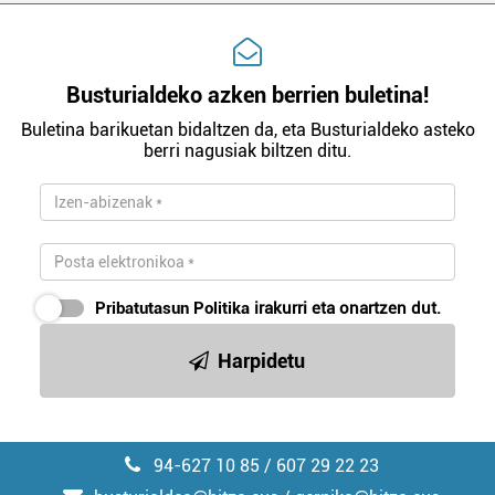
Busturialdeko azken berrien buletina!
Buletina barikuetan bidaltzen da, eta Busturialdeko asteko
berri nagusiak biltzen ditu.
Pribatutasun Politika
irakurri eta onartzen dut.
Harpidetu
94-627 10 85 / 607 29 22 23