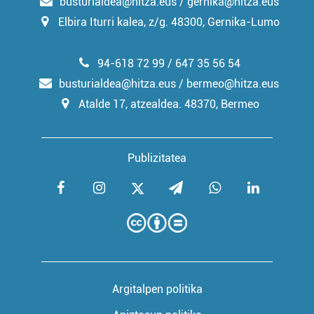
busturialdea@hitza.eus / gernika@hitza.eus
Elbira Iturri kalea, z/g. 48300, Gernika-Lumo
94-618 72 99 / 647 35 56 54
busturialdea@hitza.eus / bermeo@hitza.eus
Atalde 17, atzealdea. 48370, Bermeo
Publizitatea
Argitalpen politika