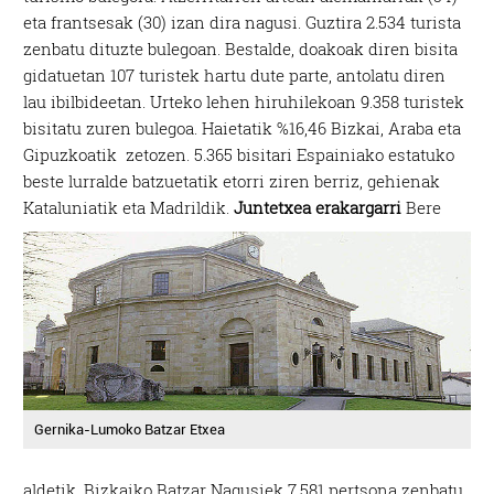
eta frantsesak (30) izan dira nagusi. Guztira 2.534 turista
zenbatu dituzte bulegoan. Bestalde, doakoak diren bisita
gidatuetan 107 turistek hartu dute parte, antolatu diren
lau ibilbideetan. Urteko lehen hiruhilekoan 9.358 turistek
bisitatu zuren bulegoa. Haietatik %16,46 Bizkai, Araba eta
Gipuzkoatik zetozen. 5.365 bisitari Espainiako estatuko
beste lurralde batzuetatik etorri ziren berriz, gehienak
Kataluniatik eta Madrildik.
Juntetxea erakargarri
Bere
Gernika-Lumoko Batzar Etxea
aldetik, Bizkaiko Batzar Nagusiek 7.581 pertsona zenbatu