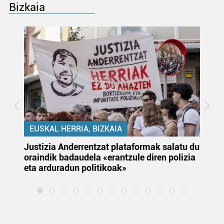
Bizkaia
EUSKAL HERRIA, BIZKAIA
Justizia Anderrentzat plataformak salatu du
Eu
oraindik badaudela «erantzule diren polizia
‘E
eta arduradun politikoak»