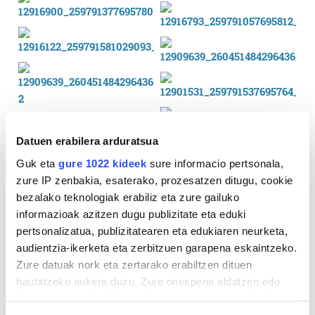
Datuen erabilera arduratsua
Guk eta
gure 1022 kideek
sure informacio pertsonala,
zure IP zenbakia, esaterako, prozesatzen ditugu, cookie
bezalako teknologiak erabiliz eta zure gailuko
informazioak azitzen dugu publizitate eta eduki
pertsonalizatua, publizitatearen eta edukiaren neurketa,
audientzia-ikerketa eta zerbitzuen garapena eskaintzeko.
Zure datuak nork eta zertarako erabiltzen dituen
hautatzeko aukera duzu. Zure onespena aldatzen edo
deuseztatzen ahal duzu edozein momentutan, Cookie
deklaraziotik edo Privacy triggerean klikatuz.