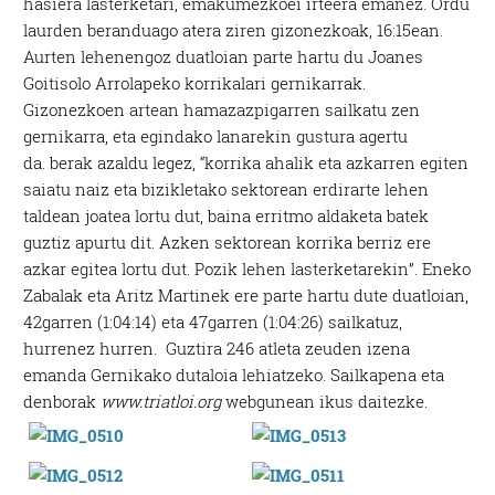
hasiera lasterketari, emakumezkoei irteera emanez. Ordu
laurden beranduago atera ziren gizonezkoak, 16:15ean.
Aurten lehenengoz duatloian parte hartu du Joanes
Goitisolo Arrolapeko korrikalari gernikarrak.
Gizonezkoen artean hamazazpigarren sailkatu zen
gernikarra, eta egindako lanarekin gustura agertu
da. berak azaldu legez, “korrika ahalik eta azkarren egiten
saiatu naiz eta bizikletako sektorean erdirarte lehen
taldean joatea lortu dut, baina erritmo aldaketa batek
guztiz apurtu dit. Azken sektorean korrika
berriz ere
azkar egitea lortu dut. Pozik lehen lasterketarekin”. Eneko
Zabalak eta Aritz Martinek ere parte hartu dute duatloian,
42garren (1:04:14) eta 47garren (1:04:26) sailkatuz,
hurrenez hurren.
Guztira 246 atleta zeuden izena
emanda Gernikako dutaloia lehiatzeko. Sailkapena eta
denborak
www.triatloi.org
webgunean ikus daitezke.