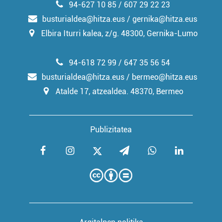
94-627 10 85 / 607 29 22 23
busturialdea@hitza.eus / gernika@hitza.eus
Elbira Iturri kalea, z/g. 48300, Gernika-Lumo
94-618 72 99 / 647 35 56 54
busturialdea@hitza.eus / bermeo@hitza.eus
Atalde 17, atzealdea. 48370, Bermeo
Publizitatea