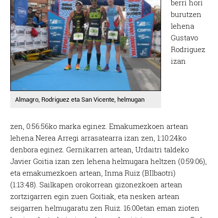
berri hori
burutzen
lehena
Gustavo
Rodriguez
izan
Almagro, Rodriguez eta San Vicente, helmugan
zen, 0:56:56ko marka eginez. Emakumezkoen artean
lehena Nerea Arregi arrasatearra izan zen, 1:10:24ko
denbora eginez. Gernikarren artean, Urdaitri taldeko
Javier Goitia izan zen lehena helmugara heltzen (0:59:06),
eta emakumezkoen artean, Inma Ruiz (BIlbaotri)
(1:13:48). Sailkapen orokorrean gizonezkoen artean
zortzigarren egin zuen Goitiak, eta nesken artean
seigarren helmugaratu zen Ruiz. 16:00etan eman zioten