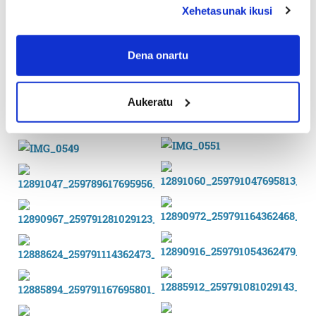
Xehetasunak ikusi
If you allow, we would also like to:
Collect information about your geographical
Dena onartu
location which can be accurate to within several
meters
Aukeratu
Identify your device by actively scanning it for
specific characteristics (fingerprinting)
Find out more about how your personal data is processed
and set your preferences in the
details section
.
Guk eta gure bazkideek zure datu pertsonalak
prozesatzen ditugu, zure IP zenbakia, besteak beste,
teknologia erabiliz, cookieak adibidez, iragarki eta eduki
pertsonalizatuak eskaintzeko, iragarkiak eta edukia
neurtzeko, jendeari buruzko informazioa biltzeko eta
produktuak garatzeko. Zure datuak nork eta zertarako
erabiltzen dituen hauta dezakezu.