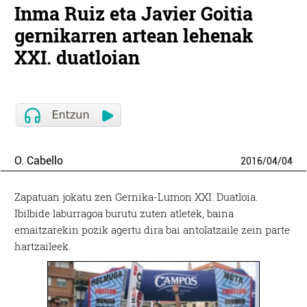
Inma Ruiz eta Javier Goitia
gernikarren artean lehenak
XXI. duatloian
O. Cabello
2016
/
04
/
04
Zapatuan jokatu zen Gernika-Lumon XXI. Duatloia.
Ibilbide laburragoa burutu zuten atletek, baina
emaitzarekin pozik agertu dira bai antolatzaile zein parte
hartzaileek.