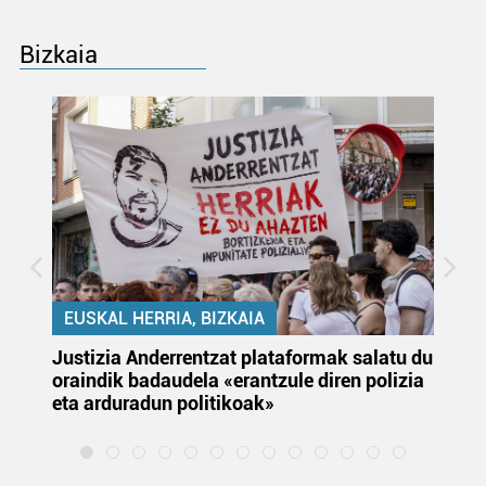
Bizkaia
EUSKAL HERRIA, BIZKAIA
Justizia Anderrentzat plataformak salatu du
Eu
oraindik badaudela «erantzule diren polizia
‘E
eta arduradun politikoak»