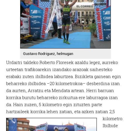
Gustavo Rodriguez, helmugan
Urdaitri taldeko Roberto Floresek azaldu legez, aurreko
urteetan trafikoarekin izandako arazoak saihesteko
erabaki zuten ibilbidea laburtzea. Bizikleta gainean egin
beharreko ibilbidea –20 kilometrokoa– desberdina izan
da aurten, Arratzu eta Mendata artean. Herri barruan
korrika burutu beharreko zirkuitua ere laburragoa izan
da. Hain zuzen, 5 kilometro egin zituzten parte
hartzaileek korrika lehen zatian, eta azken zatian 2,5
kilometro.
Ibilbide