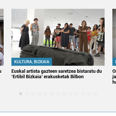
KULTURA, BIZKAIA
u
Euskal artista gazteen saretzea bistaratu du
O
‘Ertibil Bizkaia’ erakusketak Bilbon
j
h