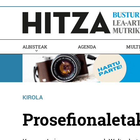
ALBISTEAK
AGENDA
MULT
KIROLA
Prosefionaleta