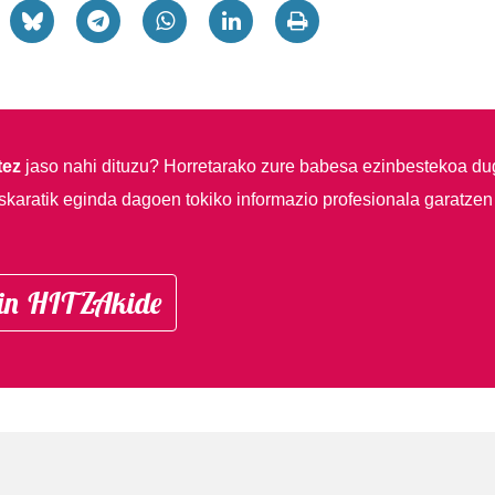
tez
jaso nahi dituzu?
Horretarako zure babesa ezinbestekoa du
skaratik eginda dagoen tokiko informazio profesionala garatzen
in HITZAkide