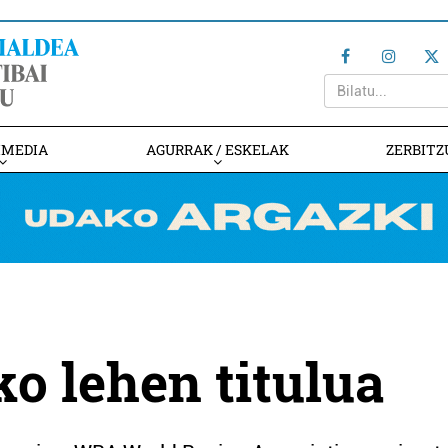
IMEDIA
AGURRAK / ESKELAK
ZERBITZ
ko lehen titulua