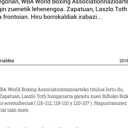
egorian, WBA World Boxing Associationnazioart
 egin zuenetik lehenengoa. Zapatuan, Laszlo Toth
frontoian. Hiru borrokaldiak irabazi...
rialdea
201
BA World Boxing Associationnazioarteko titulua lortu du,
Zapatuan, Laszlo Toth hungariarra garaitu zuen Bilboko Biz
o errebolberrak
( 116-112, 118-110 y 120-107 ). Nagusitasunez 
har izan zuen.