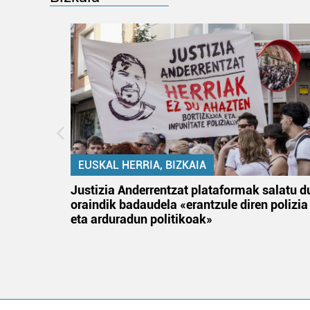
EUSKAL HERRIA, BIZKAIA
an
Justizia Anderrentzat plataformak salatu d
oraindik badaudela «erantzule diren polizia
eta arduradun politikoak»