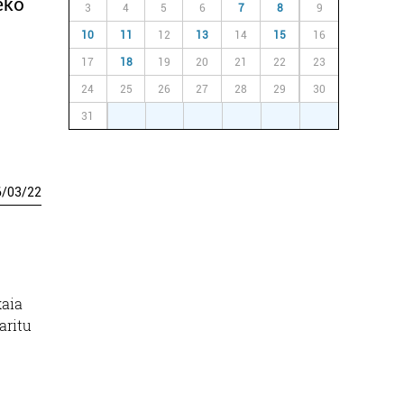
eko
3
4
5
6
7
8
9
10
11
12
13
14
15
16
17
18
19
20
21
22
23
24
25
26
27
28
29
30
31
1
2
3
4
5
6
6
/
03
/
22
kaia
aritu