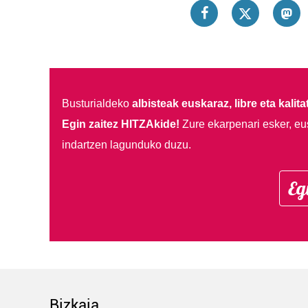
Busturialdeko
albisteak euskaraz, libre eta kalita
Egin zaitez HITZAkide!
Zure ekarpenari esker, eu
indartzen lagunduko duzu.
Eg
Bizkaia