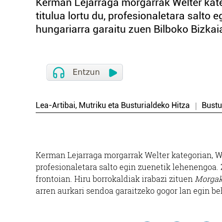
Kerman Lejarraga morgarrak Welter kat
titulua lortu du, profesionaletara salto
hungariarra garaitu zuen Bilboko Bizkaia 
Lea-Artibai, Mutriku eta Busturialdeko Hitza
Bustu
Kerman Lejarraga morgarrak Welter kategorian, W
profesionaletara salto egin zuenetik lehenengoa. 
frontoian. Hiru borrokaldiak irabazi zituen
Morgak
arren aurkari sendoa garaitzeko gogor lan egin be