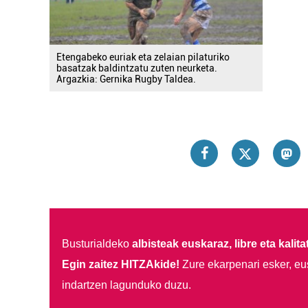
Etengabeko euriak eta zelaian pilaturiko
basatzak baldintzatu zuten neurketa.
Argazkia: Gernika Rugby Taldea.
Busturialdeko
albisteak euskaraz, libre eta kalita
Egin zaitez HITZAkide!
Zure ekarpenari esker, eu
indartzen lagunduko duzu.