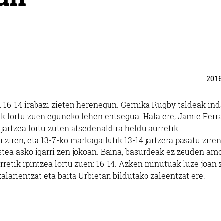
201
16-14 irabazi zieten herenegun. Gernika Rugby taldeak ind
rak lortu zuen eguneko lehen entsegua. Hala ere, Jamie Ferr
jartzea lortu zuten atsedenaldira heldu aurretik.
 ziren, eta 13-7-ko markagailutik 13-14 jartzera pasatu ziren
kustea asko igarri zen jokoan. Baina, basurdeak ez zeuden am
retik ipintzea lortu zuen: 16-14. Azken minutuak luze joan 
kalarientzat eta baita Urbietan bildutako zaleentzat ere.