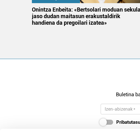
na
Onintza Enbeita: «Bertsolari moduan sekul
jaso dudan maitasun erakustaldirik
handiena da pregoilari izatea»
Buletina ba
Pribatutasu