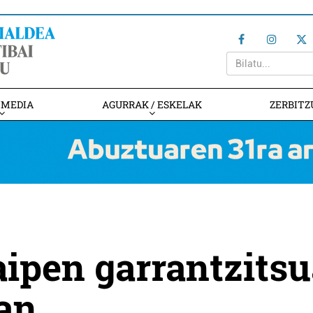
IMEDIA
AGURRAK / ESKELAK
ZERBITZ
ipen garrantzitsu
ean