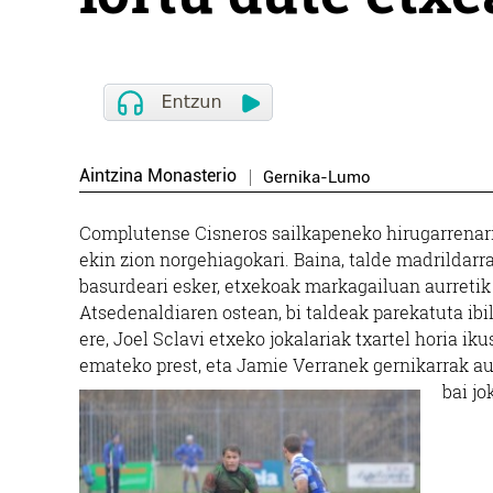
Aintzina Monasterio
Gernika-Lumo
Complutense Cisneros sailkapeneko hirugarrenari 
ekin zion norgehiagokari. Baina, talde madrildar
basurdeari esker, etxekoak markagailuan aurretik 
Atsedenaldiaren ostean, bi taldeak parekatuta ibili
ere, Joel Sclavi etxeko jokalariak txartel horia i
emateko prest, eta Jamie Verranek gernikarrak aur
bai jo