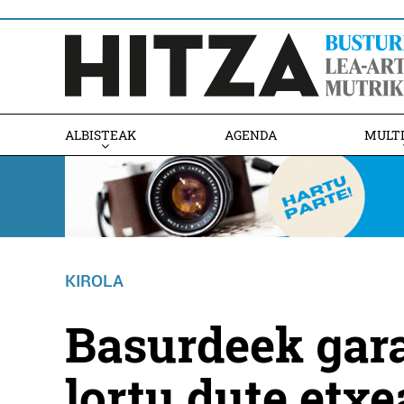
ALBISTEAK
AGENDA
MULT
KIROLA
Basurdeek gara
lortu dute etx