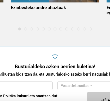
a
Ezinbesteko andre ahaztuak
E
e
Busturialdeko azken berrien buletina!
rikuetan bidaltzen da, eta Busturialdeko asteko berri nagusiak b
n Politika
irakurri eta onartzen dut.
H