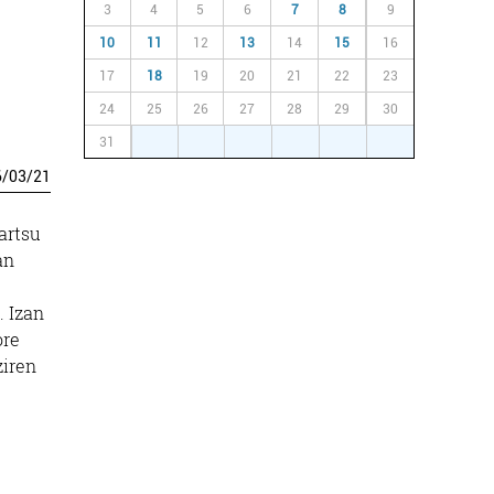
3
4
5
6
7
8
9
10
11
12
13
14
15
16
17
18
19
20
21
22
23
24
25
26
27
28
29
30
31
1
2
3
4
5
6
6
/
03
/
21
artsu
an
. Izan
ore
ziren