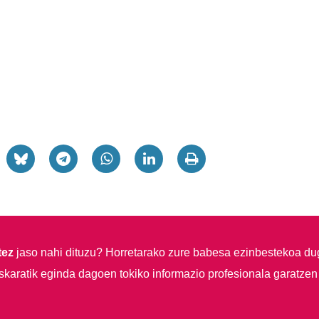
tez
jaso nahi dituzu?
Horretarako zure babesa ezinbestekoa du
skaratik eginda dagoen tokiko informazio profesionala garatzen