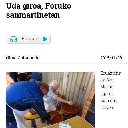
Uda giroa, Foruko
sanmartinetan
Olaia Zabalondo
2015
/
11
/
09
Eguaztena
da San
Martin
eguna,
hala ere,
Foruan