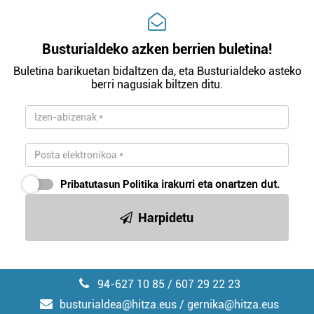
Busturialdeko azken berrien buletina!
Buletina barikuetan bidaltzen da, eta Busturialdeko asteko
berri nagusiak biltzen ditu.
Pribatutasun Politika
irakurri eta onartzen dut.
Harpidetu
94-627 10 85 / 607 29 22 23
busturialdea@hitza.eus / gernika@hitza.eus