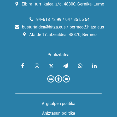
Elbira Iturri kalea, z/g. 48300, Gernika-Lumo
94-618 72 99 / 647 35 56 54
busturialdea@hitza.eus / bermeo@hitza.eus
Atalde 17, atzealdea. 48370, Bermeo
Publizitatea
Argitalpen politika
Aniztasun politika