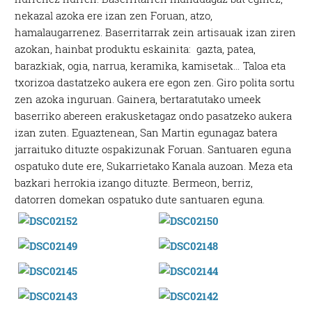
nekazal azoka ere izan zen Foruan, atzo,
hamalaugarrenez. Baserritarrak zein artisauak izan ziren
azokan, hainbat produktu eskainita: gazta, patea,
barazkiak, ogia, narrua, keramika, kamisetak… Taloa eta
txorizoa dastatzeko aukera ere egon zen. Giro polita sortu
zen azoka inguruan. Gainera, bertaratutako umeek
baserriko abereen erakusketagaz ondo pasatzeko aukera
izan zuten. Eguaztenean, San Martin egunagaz batera
jarraituko dituzte ospakizunak Foruan. Santuaren eguna
ospatuko dute ere, Sukarrietako Kanala auzoan. Meza eta
bazkari herrokia izango dituzte. Bermeon, berriz,
datorren domekan ospatuko dute santuaren eguna.