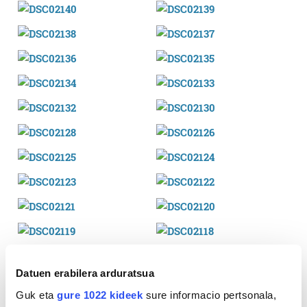
Datuen erabilera arduratsua
Guk eta
gure 1022 kideek
sure informacio pertsonala,