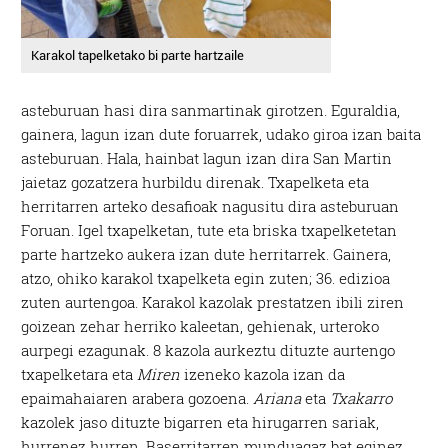
Karakol tapelketako bi parte hartzaile
asteburuan hasi dira sanmartinak girotzen. Eguraldia,
gainera, lagun izan dute foruarrek, udako giroa izan baita
asteburuan. Hala, hainbat lagun izan dira San Martin
jaietaz gozatzera hurbildu direnak. Txapelketa eta
herritarren arteko desafioak nagusitu dira asteburuan
Foruan. Igel txapelketan, tute eta briska txapelketetan
parte hartzeko aukera izan dute herritarrek. Gainera,
atzo, ohiko karakol txapelketa egin zuten; 36. edizioa
zuten aurtengoa. Karakol kazolak prestatzen ibili ziren
goizean zehar herriko kaleetan, gehienak, urteroko
aurpegi ezagunak. 8 kazola aurkeztu dituzte aurtengo
txapelketara eta
Miren
izeneko kazola izan da
epaimahaiaren arabera gozoena.
Ariana
eta
Txakarro
kazolek jaso dituzte bigarren eta hirugarren sariak,
hurrenez hurren. Baserritarren munduagaz bat eginez,