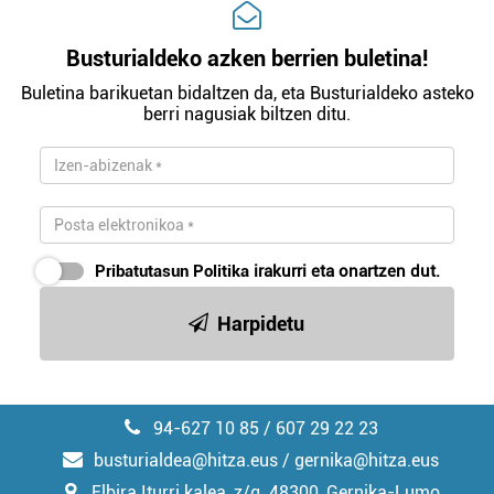
Busturialdeko azken berrien buletina!
Buletina barikuetan bidaltzen da, eta Busturialdeko asteko
berri nagusiak biltzen ditu.
Pribatutasun Politika
irakurri eta onartzen dut.
Harpidetu
94-627 10 85 / 607 29 22 23
busturialdea@hitza.eus / gernika@hitza.eus
Elbira Iturri kalea, z/g. 48300, Gernika-Lumo