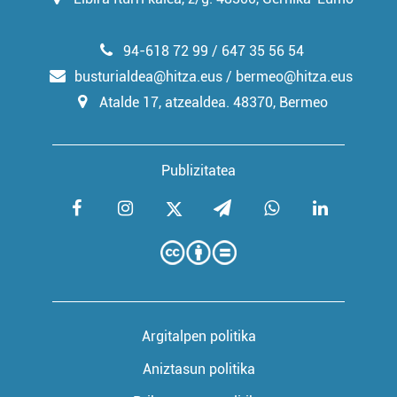
94-618 72 99 / 647 35 56 54
busturialdea@hitza.eus / bermeo@hitza.eus
Atalde 17, atzealdea. 48370, Bermeo
Publizitatea
Argitalpen politika
Aniztasun politika