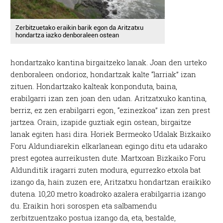
Zerbitzuetako eraikin barik egon da Aritzatxu
hondartza iazko denboraleen ostean
hondartzako kantina birgaitzeko lanak. Joan den urteko
denboraleen ondorioz, hondartzak kalte “larriak” izan
zituen. Hondartzako kalteak konponduta, baina,
erabilgarri izan zen joan den udan. Aritzatxuko kantina,
berriz, ez zen erabilgarri egon, “ezinezkoa” izan zen prest
jartzea. Orain, izapide guztiak egin ostean, birgaitze
lanak egiten hasi dira. Horiek Bermeoko Udalak Bizkaiko
Foru Aldundiarekin elkarlanean egingo ditu eta udarako
prest egotea aurreikusten dute. Martxoan Bizkaiko Foru
Aldunditik iragarri zuten modura, egurrezko etxola bat
izango da, hain zuzen ere, Aritzatxu hondartzan eraikiko
dutena. 10,20 metro koadroko azalera erabilgarria izango
du. Eraikin hori sorospen eta salbamendu
zerbitzuentzako postua izango da, eta, bestalde,