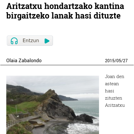
Aritzatxu hondartzako kantina
birgaitzeko lanak hasi dituzte
Olaia Zabalondo
2015
/
05
/
27
Joan den
astean
hasi
zituzten
Aritzatxu