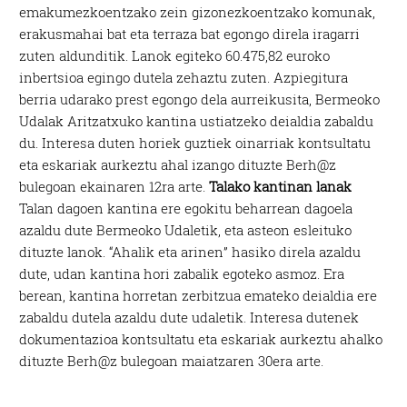
emakumezkoentzako zein gizonezkoentzako komunak,
erakusmahai bat eta terraza bat egongo direla iragarri
zuten aldunditik. Lanok egiteko 60.475,82 euroko
inbertsioa egingo dutela zehaztu zuten. Azpiegitura
berria udarako prest egongo dela aurreikusita, Bermeoko
Udalak Aritzatxuko kantina ustiatzeko deialdia zabaldu
du. Interesa duten horiek guztiek oinarriak kontsultatu
eta eskariak aurkeztu ahal izango dituzte Berh@z
bulegoan ekainaren 12ra arte.
Talako kantinan lanak
Talan dagoen kantina ere egokitu beharrean dagoela
azaldu dute Bermeoko Udaletik, eta asteon esleituko
dituzte lanok. “Ahalik eta arinen” hasiko direla azaldu
dute, udan kantina hori zabalik egoteko asmoz. Era
berean, kantina horretan zerbitzua emateko deialdia ere
zabaldu dutela azaldu dute udaletik. Interesa dutenek
dokumentazioa kontsultatu eta eskariak aurkeztu ahalko
dituzte Berh@z bulegoan maiatzaren 30era arte.