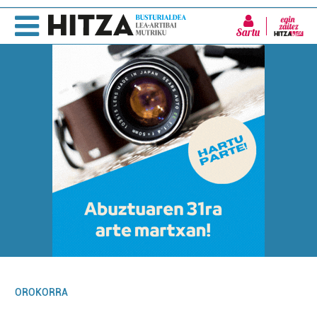
Sartu
OROKORRA