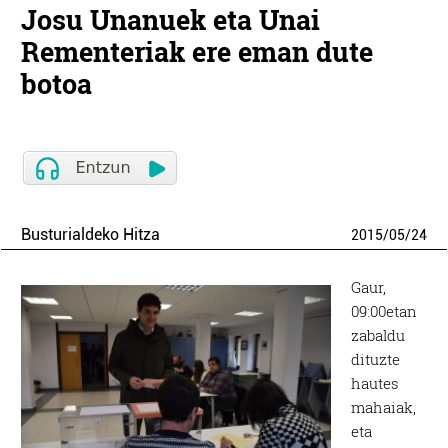
Josu Unanuek eta Unai
Rementeriak ere eman dute
botoa
Busturialdeko Hitza
2015
/
05
/
24
Gaur,
09:00etan
zabaldu
dituzte
hautes
mahaiak,
eta