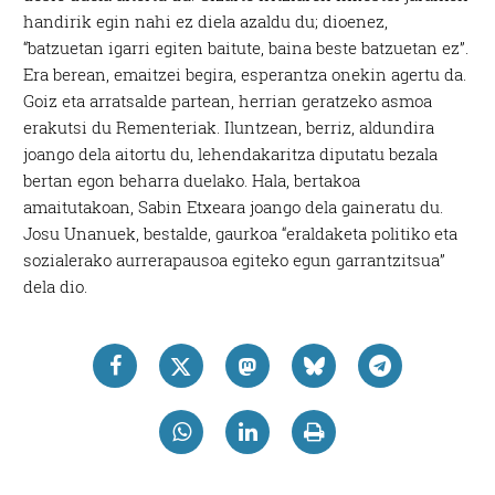
handirik egin nahi ez diela azaldu du; dioenez,
“batzuetan igarri egiten baitute, baina beste batzuetan ez”.
Era berean, emaitzei begira, esperantza onekin agertu da.
Goiz eta arratsalde partean, herrian geratzeko asmoa
erakutsi du Rementeriak. Iluntzean, berriz, aldundira
joango dela aitortu du, lehendakaritza diputatu bezala
bertan egon beharra duelako. Hala, bertakoa
amaitutakoan, Sabin Etxeara joango dela gaineratu du.
Josu Unanuek, bestalde, gaurkoa “eraldaketa politiko eta
sozialerako aurrerapausoa egiteko egun garrantzitsua”
dela dio.