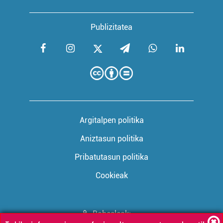
Publizitatea
Argitalpen politika
Aniztasun politika
Pribatutasun politika
Cookieak
Babesleak: