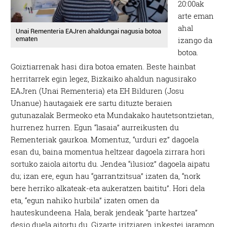
20:00ak
arte eman
ahal
Unai Rementeria EAJren ahaldungai nagusia botoa
ematen
izango da
botoa.
Goiztiarrenak hasi dira botoa ematen. Beste hainbat
herritarrek egin legez, Bizkaiko ahaldun nagusirako
EAJren (Unai Rementeria) eta EH Bilduren (Josu
Unanue) hautagaiek ere sartu dituzte beraien
gutunazalak Bermeoko eta Mundakako hautetsontzietan,
hurrenez hurren. Egun “lasaia” aurreikusten du
Rementeriak gaurkoa. Momentuz, “urduri ez” dagoela
esan du, baina momentua heltzear dagoela zirrara hori
sortuko zaiola aitortu du. Jendea “ilusioz” dagoela aipatu
du; izan ere, egun hau “garrantzitsua” izaten da, “nork
bere herriko alkateak-eta aukeratzen baititu”. Hori dela
eta, “egun nahiko hurbila” izaten omen da
hauteskundeena. Hala, berak jendeak “parte hartzea”
desio duela aitortu du. Gizarte iritziaren inkestei jaramon