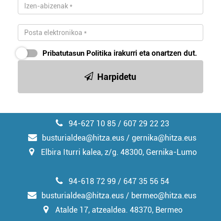
Pribatutasun Politika
irakurri eta onartzen dut.
Harpidetu
94-627 10 85 / 607 29 22 23
busturialdea@hitza.eus / gernika@hitza.eus
Elbira Iturri kalea, z/g. 48300, Gernika-Lumo
94-618 72 99 / 647 35 56 54
busturialdea@hitza.eus / bermeo@hitza.eus
Atalde 17, atzealdea. 48370, Bermeo