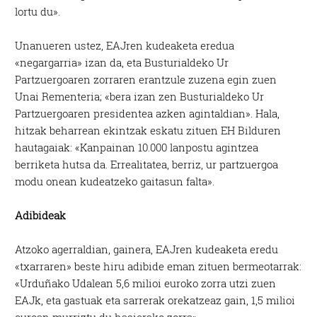
lortu du».
Unanueren ustez, EAJren kudeaketa eredua
«negargarria» izan da, eta Busturialdeko Ur
Partzuergoaren zorraren erantzule zuzena egin zuen
Unai Rementeria; «bera izan zen Busturialdeko Ur
Partzuergoaren presidentea azken agintaldian». Hala,
hitzak beharrean ekintzak eskatu zituen EH Bilduren
hautagaiak: «Kanpainan 10.000 lanpostu agintzea
berriketa hutsa da. Errealitatea, berriz, ur partzuergoa
modu onean kudeatzeko gaitasun falta».
Adibideak
Atzoko agerraldian, gainera, EAJren kudeaketa eredu
«txarraren» beste hiru adibide eman zituen bermeotarrak:
«Urduñako Udalean 5,6 milioi euroko zorra utzi zuen
EAJk, eta gastuak eta sarrerak orekatzeaz gain, 1,5 milioi
euroan murriztu du hasierako zorra».