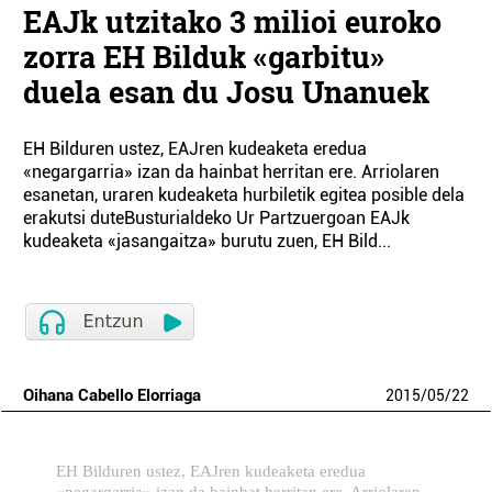
EAJk utzitako 3 milioi euroko
zorra EH Bilduk «garbitu»
duela esan du Josu Unanuek
EH Bilduren ustez, EAJren kudeaketa eredua
«negargarria» izan da hainbat herritan ere. Arriolaren
esanetan, uraren kudeaketa hurbiletik egitea posible dela
erakutsi duteBusturialdeko Ur Partzuergoan EAJk
kudeaketa «jasangaitza» burutu zuen, EH Bild...
Oihana Cabello Elorriaga
2015
/
05
/
22
EH Bilduren ustez, EAJren kudeaketa eredua
«negargarria» izan da hainbat herritan ere. Arriolaren