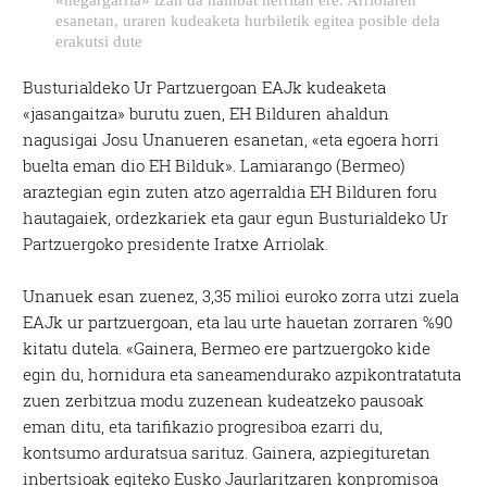
esanetan, uraren kudeaketa hurbiletik egitea posible dela
erakutsi dute
Busturialdeko Ur Partzuergoan EAJk kudeaketa
«jasangaitza» burutu zuen, EH Bilduren ahaldun
nagusigai Josu Unanueren esanetan, «eta egoera horri
buelta eman dio EH Bilduk». Lamiarango (Bermeo)
araztegian egin zuten atzo agerraldia EH Bilduren foru
hautagaiek, ordezkariek eta gaur egun Busturialdeko Ur
Partzuergoko presidente Iratxe Arriolak.
Unanuek esan zuenez, 3,35 milioi euroko zorra utzi zuela
EAJk ur partzuergoan, eta lau urte hauetan zorraren %90
kitatu dutela. «Gainera, Bermeo ere partzuergoko kide
egin du, hornidura eta saneamendurako azpikontratatuta
zuen zerbitzua modu zuzenean kudeatzeko pausoak
eman ditu, eta tarifikazio progresiboa ezarri du,
kontsumo arduratsua sarituz. Gainera, azpiegituretan
inbertsioak egiteko Eusko Jaurlaritzaren konpromisoa