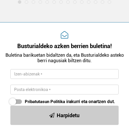
Busturialdeko azken berrien buletina!
Buletina barikuetan bidaltzen da, eta Busturialdeko asteko
berri nagusiak biltzen ditu.
Pribatutasun Politika
irakurri eta onartzen dut.
Harpidetu