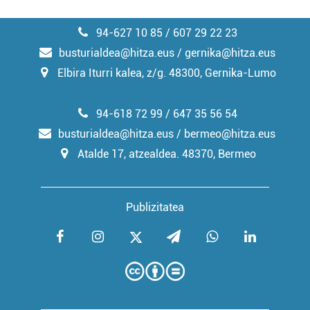
94-627 10 85 / 607 29 22 23
busturialdea@hitza.eus / gernika@hitza.eus
Elbira Iturri kalea, z/g. 48300, Gernika-Lumo
94-618 72 99 / 647 35 56 54
busturialdea@hitza.eus / bermeo@hitza.eus
Atalde 17, atzealdea. 48370, Bermeo
Publizitatea