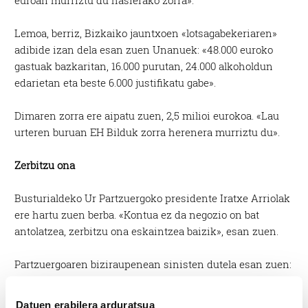
Lemoa, berriz, Bizkaiko jauntxoen «lotsagabekeriaren»
adibide izan dela esan zuen Unanuek: «48.000 euroko
gastuak bazkaritan, 16.000 purutan, 24.000 alkoholdun
edarietan eta beste 6.000 justifikatu gabe».
Dimaren zorra ere aipatu zuen, 2,5 milioi eurokoa. «Lau
urteren buruan EH Bilduk zorra herenera murriztu du».
Zerbitzu ona
Busturialdeko Ur Partzuergoko presidente Iratxe Arriolak
ere hartu zuen berba. «Kontua ez da negozio on bat
antolatzea, zerbitzu ona eskaintzea baizik», esan zuen.
Partzuergoaren biziraupenean sinisten dutela esan zuen:
«BUParen egoera sendotu dugu, eta partzuergo txikia
izanda eta hartu genuen egoera larrian hartuta ere,
Datuen erabilera arduratsua