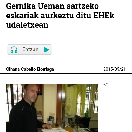
Gernika Ueman sartzeko
eskariak aurkeztu ditu EHEk
udaletxean
Oihana Cabello Elorriaga
2015
/
05
/
21
60