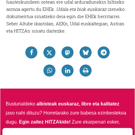
hauteskundeen ostean ere udal arduradunekin biltzeko
asmoa agertu du EHEk.
Udala eta biok euskaraz
izeneko
dokumentua sinatzeko deia egin die EHEk herritarrei.
Seber Altube ikastolan, AEKn, Udal euskaltegian, Astran
eta HITZAn sinatu daitezke.
Busturialdeko
albisteak euskaraz, libre eta kalitatez
jaso nahi dituzu?
Horretarako zure babesa ezinbestekoa
dugu.
Egin zaitez HITZAkide!
Zure ekarpenari esker,
euskaratik eginda dagoen tokiko informazio profesionala