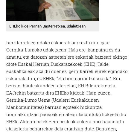
EHEko kide Pernan Basterretxea, udaletxean
herritarrek egindako eskaerak aurkeztu ditu gaur
Gernika-Lumoko udaletxean. Hala ere, kanpaina ez da
amaitu, eta datozen asteetan ere eskariak batzeari ekingo
diote Euskal Herrian Euskarazekoek (EHE). Talde
euskaltzaleak azaldu duenez, gernikarrek eurek egindako
eskaerak dira, ez EHEk, “eta hori garrantzitsua da”. Era
berean, hauteskundeen atarietan, EH Bildurekin eta
EAJrekin batzartu dira EHEko kideak. Hain zuzen,
Gernika-Lumo Uema (Udalerri Euskaldunen
Mankomunitatea) barruan egoteak hizkuntza
normalkuntzan pausoak emateari lagunduko liokeela dio
EHEk. Alderdi batek zein besteak aukera hori hausnartu
eta aztertu beharrekoa dela erantzun dute. Dena den,