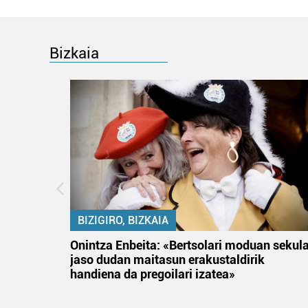
Bizkaia
BIZIGIRO, BIZKAIA
na
Onintza Enbeita: «Bertsolari moduan sekul
jaso dudan maitasun erakustaldirik
handiena da pregoilari izatea»