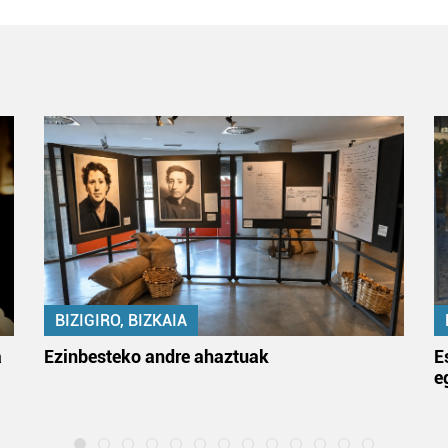
BIZIGIRO, BIZKAIA
a
Ezinbesteko andre ahaztuak
E
e