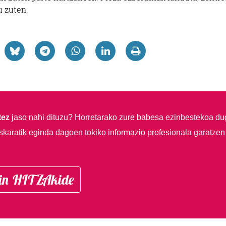
u zuten.
tez
jaso nahi dituzu?
Horretarako zure babesa ezinbestekoa du
skaratik eginda dagoen tokiko informazio profesionala garatzen
in HITZAkide