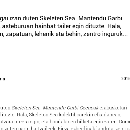
sgai izan duten Skeleten Sea. Mantendu Garbi
steburuan hainbat tailer egin dituzte. Hala,
, zapatuan, lehenik eta behin, zentro inguruk...
ria
201
 duten
Skeleten Sea. Mantendu Garbi Ozenoak
erakusketari
ituzte. Hala, Skeleton Sea kolektiboarekin elkarlanean,
atzara irteera egin, eta hondakinen bilketa egin zuten. Dom
in zuten parte hartzaileek. Pieza ezberdinak landuta, zentr