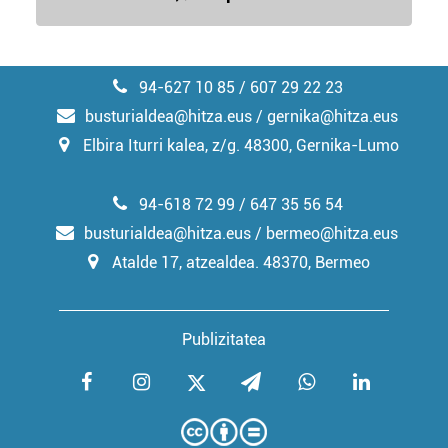
94-627 10 85 / 607 29 22 23
busturialdea@hitza.eus / gernika@hitza.eus
Elbira Iturri kalea, z/g. 48300, Gernika-Lumo
94-618 72 99 / 647 35 56 54
busturialdea@hitza.eus / bermeo@hitza.eus
Atalde 17, atzealdea. 48370, Bermeo
Publizitatea