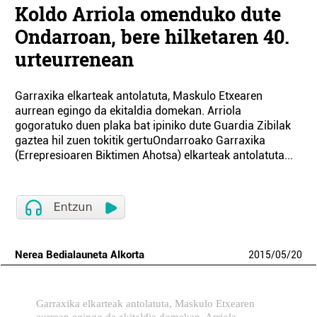
Koldo Arriola omenduko dute
Ondarroan, bere hilketaren 40.
urteurrenean
Garraxika elkarteak antolatuta, Maskulo Etxearen
aurrean egingo da ekitaldia domekan. Arriola
gogoratuko duen plaka bat ipiniko dute Guardia Zibilak
gaztea hil zuen tokitik gertuOndarroako Garraxika
(Errepresioaren Biktimen Ahotsa) elkarteak antolatuta...
Nerea Bedialauneta Alkorta
2015
/
05
/
20
Garraxika elkarteak antolatuta, Maskulo Etxearen
aurrean egingo da ekitaldia domekan. Arriola