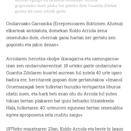
gogoratuko duen plaka bat ipiniko dute Guardia Zibilak
gaztea hil zuen tokitik gertu
Ondarroako Garraxika (Errepresioaren Biktimen Ahotsa)
elkarteak antolatuta, domekan Koldo Arriola zena
omenduko dute, «herriak garai hartan zer gertatu zen
gogoratu eta jakin dezan».
Arriolaren heriotza «kolpe ikaragarria eta samingarria»
izan zen ondarrutarrentzat. 18 urteko gazte ondarrutarra
Guardia Zibilaren kuartel aurrean hil zutela 40 urte igaro
badira ere, herritarrek gogoan dute gertatutakoa. «Imanol
Oruemazagak bere hilketari buruzko testigantza liburua
idatzi zuen, eta hark beti esan ohi du Arriola hil zuten
tokian bertan plakaren bat ipini beharko litzatekeela.
Hala, hilketaren 40. urteurren egunean bertan omenaldia
egitea aproposena zela iruditu zaigu».
1975eko maiatzaren 23an, Koldo Arriola eta beste bi lagun