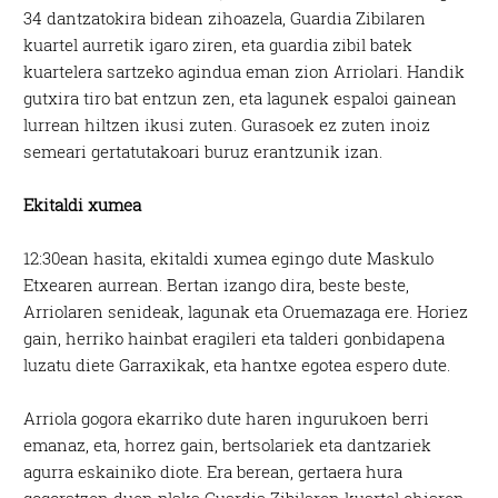
34 dantzatokira bidean zihoazela, Guardia Zibilaren
kuartel aurretik igaro ziren, eta guardia zibil batek
kuartelera sartzeko agindua eman zion Arriolari. Handik
gutxira tiro bat entzun zen, eta lagunek espaloi gainean
lurrean hiltzen ikusi zuten. Gurasoek ez zuten inoiz
semeari gertatutakoari buruz erantzunik izan.
Ekitaldi xumea
12:30ean hasita, ekitaldi xumea egingo dute Maskulo
Etxearen aurrean. Bertan izango dira, beste beste,
Arriolaren senideak, lagunak eta Oruemazaga ere. Horiez
gain, herriko hainbat eragileri eta talderi gonbidapena
luzatu diete Garraxikak, eta hantxe egotea espero dute.
Arriola gogora ekarriko dute haren ingurukoen berri
emanaz, eta, horrez gain, bertsolariek eta dantzariek
agurra eskainiko diote. Era berean, gertaera hura
gogoratzen duen plaka Guardia Zibilaren kuartel ohiaren