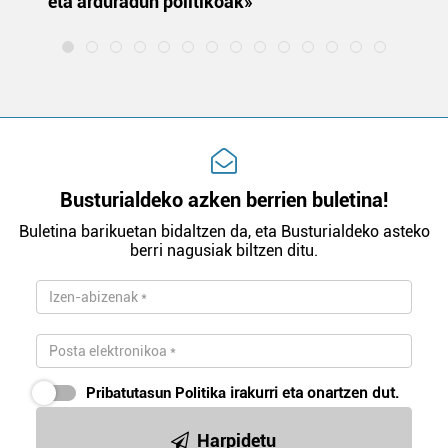
eta arduradun politikoak»
Busturialdeko azken berrien buletina!
Buletina barikuetan bidaltzen da, eta Busturialdeko asteko
berri nagusiak biltzen ditu.
Pribatutasun Politika
irakurri eta onartzen dut.
Harpidetu