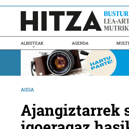
ALBISTEAK
AGENDA
MULT
AISIA
Ajangiztarrek 
igoeragaz hasik