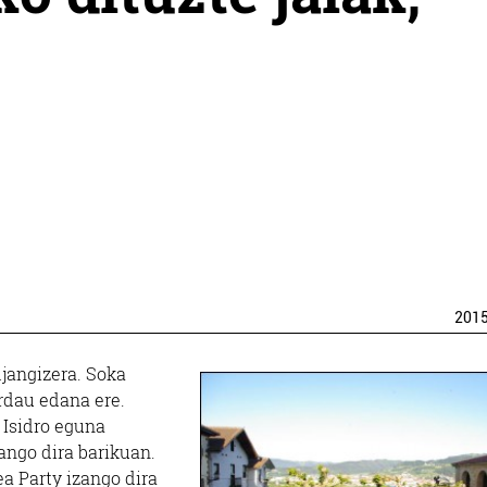
201
Ajangizera. Soka
ardau edana ere.
 Isidro eguna
ango dira barikuan.
ea Party izango dira