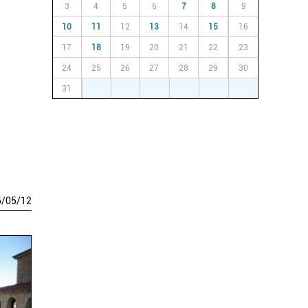
3
4
5
6
7
8
9
10
11
12
13
14
15
16
17
18
19
20
21
22
23
24
25
26
27
28
29
30
31
1
2
3
4
5
6
5
/
05
/
12