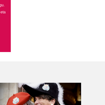
gu.
 eta