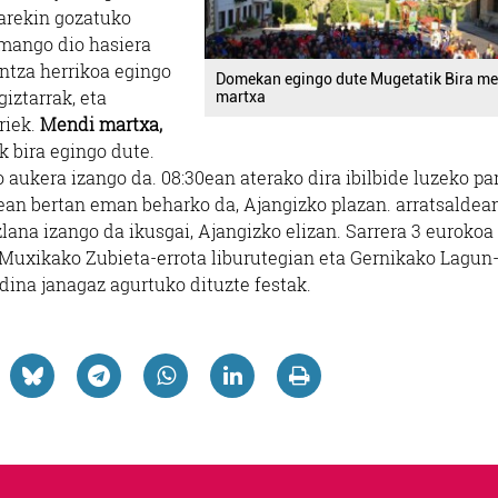
narekin gozatuko
emango dio hasiera
antza herrikoa egingo
Domekan egingo dute Mugetatik Bira me
giztarrak, eta
martxa
riek.
Mendi martxa,
k bira egingo dute.
aukera izango da. 08:30ean aterako dira ibilbide luzeko pa
nean bertan eman beharko da, Ajangizko plazan. arratsaldean
lana izango da ikusgai, Ajangizko elizan. Sarrera 3 eurokoa 
; Muxikako Zubieta-errota liburutegian eta Gernikako Lagun
dina janagaz agurtuko dituzte festak.