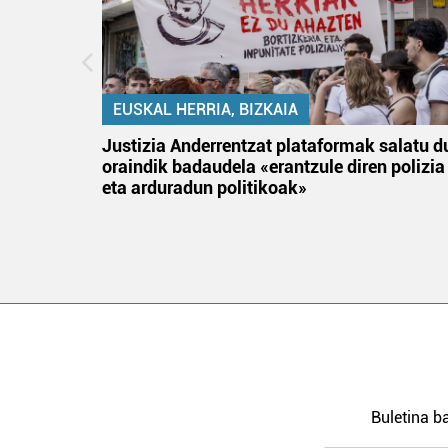
EUSKAL HERRIA, BIZKAIA
an
Justizia Anderrentzat plataformak salatu d
oraindik badaudela «erantzule diren polizia
eta arduradun politikoak»
Buletina ba