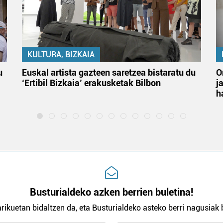
KULTURA, BIZKAIA
u
Euskal artista gazteen saretzea bistaratu du
O
‘Ertibil Bizkaia’ erakusketak Bilbon
j
h
Busturialdeko azken berrien buletina!
rikuetan bidaltzen da, eta Busturialdeko asteko berri nagusiak b