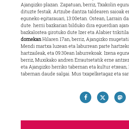
Ajangizko plazan. Zapatuan, berriz, Txakolin egu
dituzte festak. Artzube dantza taldearen saioak 
eguneko egitarauari, 13:00etan. Ostean, Larrain d
dute. herrii bazkarian bilduko dira eguerdian ajan
bazkalostea girotuko dute Izer eta Alabier trikitila
domekan
Hilaren 17an, berriz, Ajangizko mugetati
Mendi martxa luzean eta laburrean parte hartzeko 
hartzaileak, eta 09:30ean laburrekoak. Izena egu
berriz, Muxikako andren Errautsetatik erne antzez
eta Ajangizko herriko tabernan eta kultur etxean
tabernan daude salgai. Mus txapelketagaz eta sar