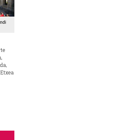
ndi
rte
,
da,
-Etxea