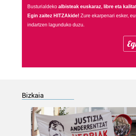
Busturialdeko
albisteak euskaraz, libre eta kalita
Egin zaitez HITZAkide!
Zure ekarpenari esker, eu
indartzen lagunduko duzu.
Eg
Bizkaia