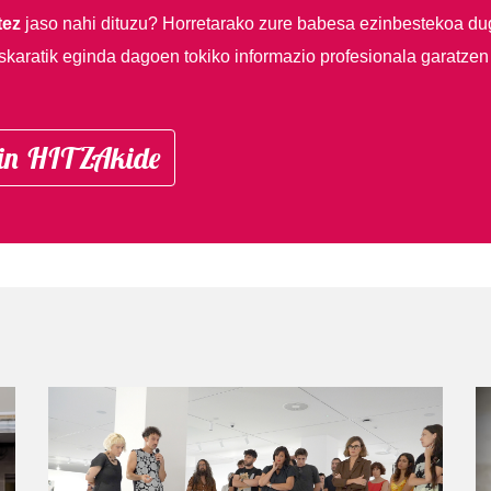
tez
jaso nahi dituzu?
Horretarako zure babesa ezinbestekoa du
skaratik eginda dagoen tokiko informazio profesionala garatzen
in HITZAkide