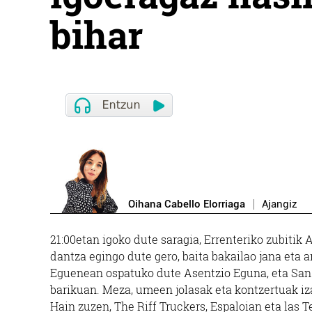
bihar
Oihana Cabello Elorriaga
Ajangiz
21:00etan igoko dute saragia, Errenteriko zubitik 
dantza egingo dute gero, baita bakailao jana eta 
Eguenean ospatuko dute Asentzio Eguna, eta San
barikuan. Meza, umeen jolasak eta kontzertuak iz
Hain zuzen, The Riff Truckers, Espaloian eta las T