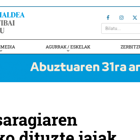
IMEDIA
AGURRAK / ESKELAK
ZERBITZ
saragiaren
o dituzte jaiak,