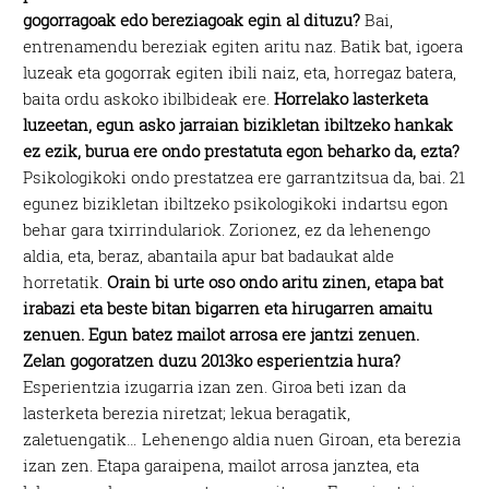
gogorragoak edo bereziagoak egin al dituzu?
Bai,
entrenamendu bereziak egiten aritu naz. Batik bat, igoera
luzeak eta gogorrak egiten ibili naiz, eta, horregaz batera,
baita ordu askoko ibilbideak ere.
Horrelako lasterketa
luzeetan, egun asko jarraian bizikletan ibiltzeko hankak
ez ezik, burua ere ondo prestatuta egon beharko da, ezta?
Psikologikoki ondo prestatzea ere garrantzitsua da, bai. 21
egunez bizikletan ibiltzeko psikologikoki indartsu egon
behar gara txirrindulariok. Zorionez, ez da lehenengo
aldia, eta, beraz, abantaila apur bat badaukat alde
horretatik.
Orain bi urte oso ondo aritu zinen, etapa bat
irabazi eta beste bitan bigarren eta hirugarren amaitu
zenuen. Egun batez mailot arrosa ere jantzi zenuen.
Zelan gogoratzen duzu 2013ko esperientzia hura?
Esperientzia izugarria izan zen. Giroa beti izan da
lasterketa berezia niretzat; lekua beragatik,
zaletuengatik… Lehenengo aldia nuen Giroan, eta berezia
izan zen. Etapa garaipena, mailot arrosa janztea, eta