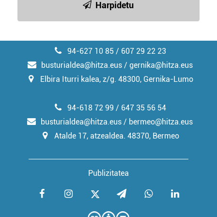
Harpidetu
94-627 10 85 / 607 29 22 23
busturialdea@hitza.eus / gernika@hitza.eus
Elbira Iturri kalea, z/g. 48300, Gernika-Lumo
94-618 72 99 / 647 35 56 54
busturialdea@hitza.eus / bermeo@hitza.eus
Atalde 17, atzealdea. 48370, Bermeo
Publizitatea