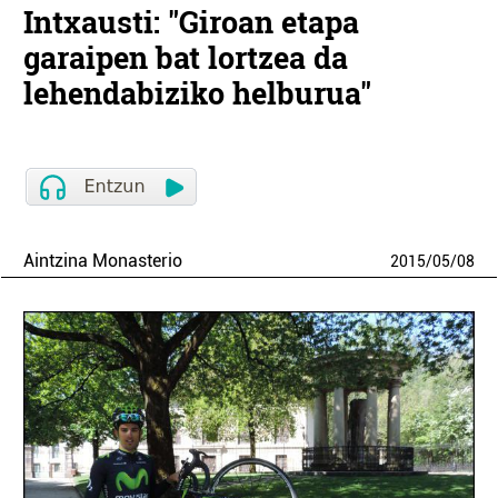
Intxausti: "Giroan etapa
garaipen bat lortzea da
lehendabiziko helburua"
Aintzina Monasterio
2015
/
05
/
08