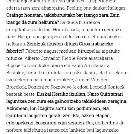
lehenengo hamarren artean amaitzea… Esperientzia
ederra izan zen; ahaztezina. Feeling ona daukat Italiagaz.
Oraingo honetan, taldeburuetako bat izango zara. Zein
izango da zure helburua?
Ea duela bi urtekoa
errepikatzerik dudan. Horrela bada, ni gustura geratuko
naiz. Hala, etapa garaipen bat lortzea da lehendabiziko
helburua.
Zeintzuk ikusten dituzu Giroa irabazteko
faborito?
Faborito nagusi moduan hiruzpalau aipatuko
nituzke: Alberto Contador, Richie Porte australiarra,
Rigoberto Uran kolonbiarra eta Fabio Aru italiarra.
Bestalde, beste txirrindulari on asko daude, eta horiek ere
ezustekoren bat eman dezakete; Jurgen Van den
Broeckek, Domenico Pozzovivo-k edota Leopold Konigek,
besteak beste.
Euskal Herriko itzulian, Nairo Quintanari
laguntzea zen zure eta gainontzeko taldekideen zeregina.
Azkenean, Ion Izagirre sartu zen podiumean, eta
Quintana laugarren geratu zen. Eta, azken etapan,
erlojupekoan, bosgarren egin zenuen.
Bai, derberdina da
norbera taldeburua izatea edo lankide bati laguntzeko