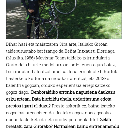
Bihar hasi eta maiatzaren 31ra arte, Italiako Giroan
taldeburuetako bat izango da Beñat Intxausti Elorriaga
(Muxika, 1986) Movistar Team taldeko txirrindularia.
Orain dela bi urte mailot arrosa jantzi zuen egun batez,
txirrindulari batentzat ametsa dena errealitate bihurtuta.
Lasterketa kuttuna da muxikarrarentzat, eta 2013ko
balentria gogoan, orduko esperientzia errepikatzeko
gogoz dago.
Denboraldiko erronka nagusiena daukazu
esku artean. Data hurbildu ahala, urduritasuna edota
presioa igarri al duzu?
Presio askorik ez, baina joateko
gogoa bai areagotzen da. Joateko gogoz nago; gogoko
dudan lasterketa da, eta oroitzapen onak ditut.
Zelan
prestatu zara Girorako? Normalean baino entrenamendu