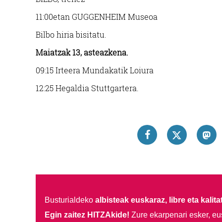
11:00etan GUGGENHEIM Museoa
Bilbo hiria bisitatu.
Maiatzak 13, asteazkena.
09:15 Irteera Mundakatik Loiura
12:25 Hegaldia Stuttgartera.
Busturialdeko
albisteak euskaraz, libre eta kalita
Egin zaitez HITZAkide!
Zure ekarpenari esker, eu