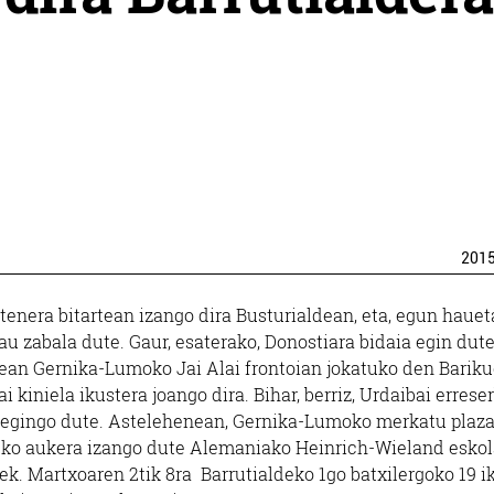
201
tenera bitartean izango dira Busturialdean, eta, egun haue
au zabala dute. Gaur, esaterako, Donostiara bidaia egin dute
zean Gernika-Lumoko Jai Alai frontoian jokatuko den Barik
ai kiniela ikustera joango dira. Bihar, berriz, Urdaibai errese
a egingo dute. Astelehenean, Gernika-Lumoko merkatu plaz
eko aukera izango dute Alemaniako Heinrich-Wieland esko
ek. Martxoaren 2tik 8ra Barrutialdeko 1go batxilergoko 19 i