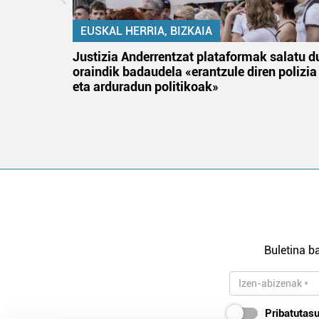
EUSKAL HERRIA, BIZKAIA
an
Justizia Anderrentzat plataformak salatu d
oraindik badaudela «erantzule diren polizia
eta arduradun politikoak»
Buletina ba
Pribatutasu