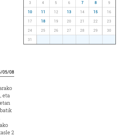
3
4
5
6
7
8
9
10
11
12
13
14
15
16
17
18
19
20
21
22
23
24
25
26
27
28
29
30
31
1
2
3
4
5
6
5
/
05
/
08
tarako
, eta
uetan
rbatik
a
lako
kasle 2