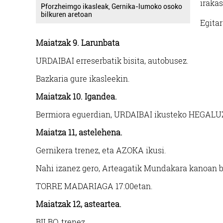
iraka
Pforzheimgo ikasleak, Gernika-lumoko osoko
bilkuren aretoan
Egita
Maiatzak 9. Larunbata
URDAIBAI erreserbatik bisita, autobusez.
Bazkaria gure ikasleekin.
Maiatzak 10. Igandea.
Bermiora eguerdian, URDAIBAI ikusteko HEGALUZ
Maiatza 11, astelehena.
Gernikera trenez, eta AZOKA ikusi.
Nahi izanez gero, Arteagatik Mundakara kanoan b
TORRE MADARIAGA 17:00etan.
Maiatzak 12, asteartea.
BILBO, trenez