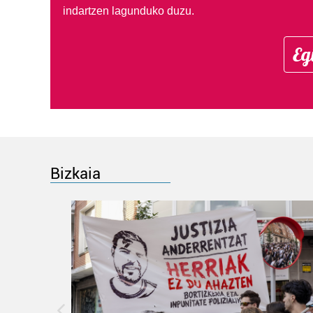
indartzen lagunduko duzu.
Eg
Bizkaia