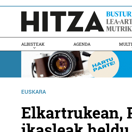
ALBISTEAK
AGENDA
MULT
EUSKARA
Elkartrukean,
ikasleak heldu 