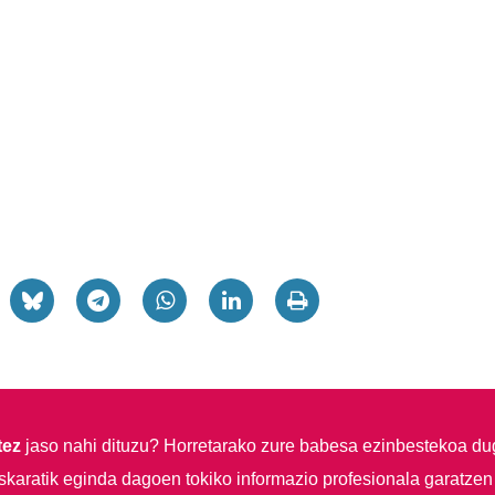
tez
jaso nahi dituzu?
Horretarako zure babesa ezinbestekoa du
skaratik eginda dagoen tokiko informazio profesionala garatzen