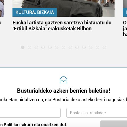
KULTURA, BIZKAIA
u
Euskal artista gazteen saretzea bistaratu du
O
‘Ertibil Bizkaia’ erakusketak Bilbon
j
h
Busturialdeko azken berrien buletina!
rikuetan bidaltzen da, eta Busturialdeko asteko berri nagusiak b
n Politika
irakurri eta onartzen dut.