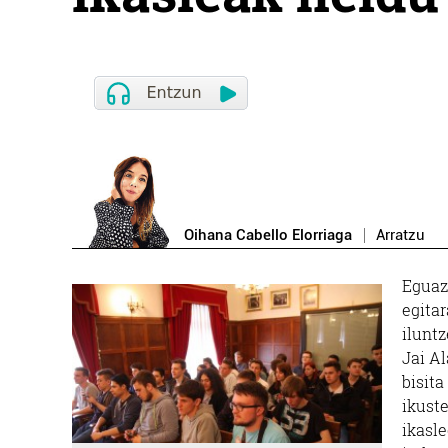
Oihana Cabello Elorriaga
Arratzu
Eguaz
egitar
ilunt
Jai Al
bisit
ikust
ikasle