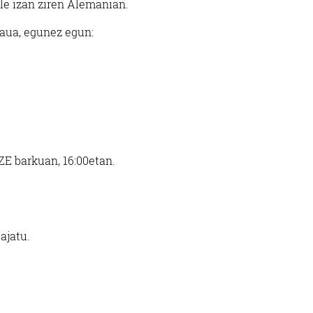
sle izan ziren Alemanian.
raua, egunez egun:
E barkuan, 16:00etan.
ajatu.