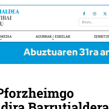
IMEDIA
AGURRAK / ESKELAK
ZERBITZ
 Pforzheimgo
dira Barrutialdera