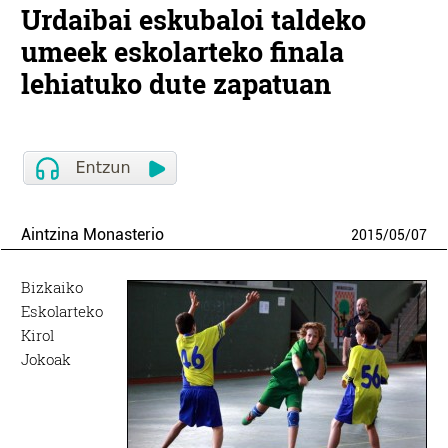
Urdaibai eskubaloi taldeko
umeek eskolarteko finala
lehiatuko dute zapatuan
Aintzina Monasterio
2015
/
05
/
07
Bizkaiko
Eskolarteko
Kirol
Jokoak