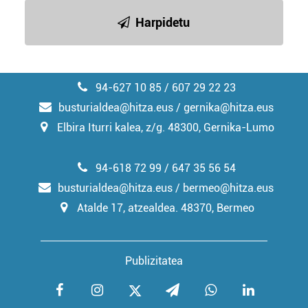
irakurri
Harpidetu
94-627 10 85 / 607 29 22 23
busturialdea@hitza.eus / gernika@hitza.eus
Elbira Iturri kalea, z/g. 48300, Gernika-Lumo
94-618 72 99 / 647 35 56 54
busturialdea@hitza.eus / bermeo@hitza.eus
Atalde 17, atzealdea. 48370, Bermeo
Publizitatea