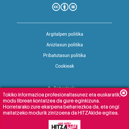
Argitalpen politika
Aniztasun politika
Pribatutasun politika
Cookieak
Babesleak:
Tokiko informazioa profesionaltasunez eta euskaratik,
modu librean kontatzea da gure eginkizuna.
Horretarako zure ekarpena beharrezkoa da, eta ongi
maitatzeko modurik zintzoena da HITZAkide egitea.