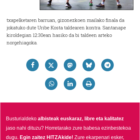
txapelketaren barruan, gizonezkoen mailako finala da
jokatuko dute Uribe Kosta taldearen kontra. Santanape
kiroldegian 12:30ean hasiko da bi taldeen arteko
norgehiagoka.
Busturialdeko
albisteak euskaraz, libre eta kalitatez
jaso nahi dituzu?
Horretarako zure babesa ezinbestekoa
dugu.
Egin zaitez HITZAkide!
Zure ekarpenari esker,