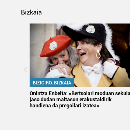
Bizkaia
BIZIGIRO, BIZKAIA
na
Onintza Enbeita: «Bertsolari moduan sekul
jaso dudan maitasun erakustaldirik
handiena da pregoilari izatea»