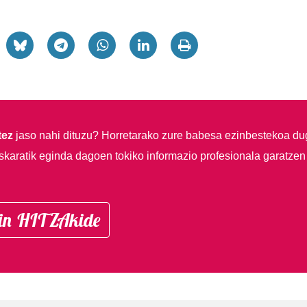
tez
jaso nahi dituzu?
Horretarako zure babesa ezinbestekoa du
skaratik eginda dagoen tokiko informazio profesionala garatzen
in HITZAkide