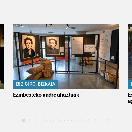
BIZIGIRO, BIZKAIA
a
Ezinbesteko andre ahaztuak
E
e