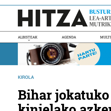
ALBISTEAK
AGENDA
MULT
KIROLA
Bihar jokatuko 
kinielako azke