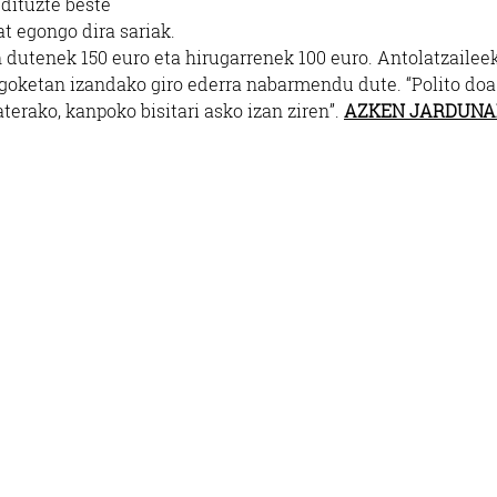
dituzte beste
t egongo dira sariak.
n dutenek 150 euro eta hirugarrenek 100 euro. Antolatzailee
iagoketan izandako giro ederra nabarmendu dute. “Polito doa
aterako, kanpoko bisitari asko izan ziren”.
AZKEN JARDUNA