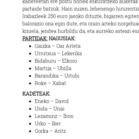
kadeteetan ere postu horiek eskuratzeko aukerak 
partaide batzuk. Hain zuzen, lehenengo hirurentza
Irabazleek 250 euro jasoko dituzte, bigarren egite
balorazio ona egin dute, eta orain arteko norgeh
kiniela, jendea hurbildu da, eta aurreko astean es
PARTIDAK:
NAGUSIAK:
Gaizka – Oar Arteta
Urrutxua – Lekerika
Bidaburu – Elkoro
Martija – Ubilla
Barandika – Urtubi
Roke – Xabat
KADETEAK:
Eneko – David
Unda – Unai
Lezaminz – Ibon
Urko – Iker
Gorka – Aritz