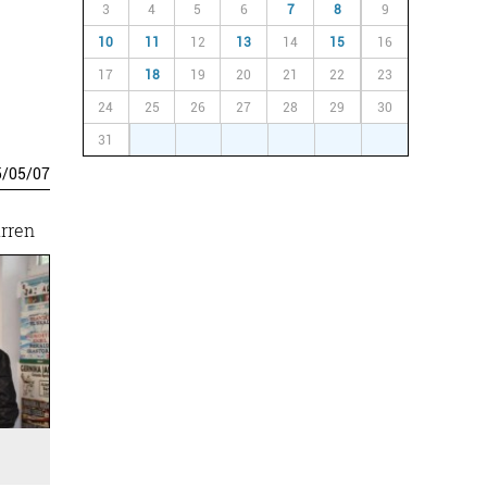
3
4
5
6
7
8
9
10
11
12
13
14
15
16
17
18
19
20
21
22
23
24
25
26
27
28
29
30
31
1
2
3
4
5
6
5
/
05
/
07
arren