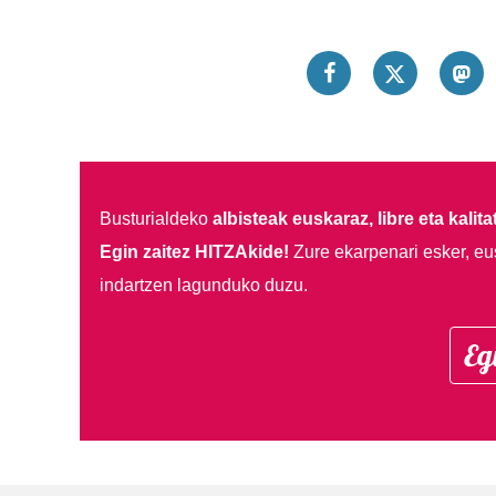
Busturialdeko
albisteak euskaraz, libre eta kalita
Egin zaitez HITZAkide!
Zure ekarpenari esker, eu
indartzen lagunduko duzu.
Eg