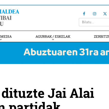
IMEDIA
AGURRAK / ESKELAK
ZERBITZ
dituzte Jai Alai
n partidak