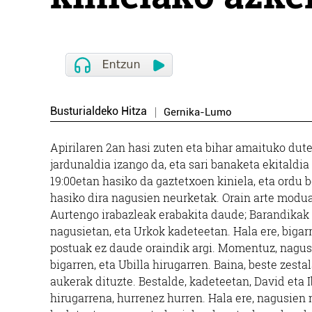
Busturialdeko Hitza
Gernika-Lumo
Apirilaren 2an hasi zuten eta bihar amaituko dute
jardunaldia izango da, eta sari banaketa ekitaldia
19:00etan hasiko da gaztetxoen kiniela, eta ordu
hasiko dira nagusien neurketak. Orain arte modua
Aurtengo irabazleak erabakita daude; Barandikak 
nagusietan, eta Urkok kadeteetan. Hala ere, bigar
postuak ez daude oraindik argi. Momentuz, nagus
bigarren, eta Ubilla hirugarren. Baina, beste zesta
aukerak dituzte. Bestalde, kadeteetan, David eta I
hirugarrena, hurrenez hurren. Hala ere, nagusie