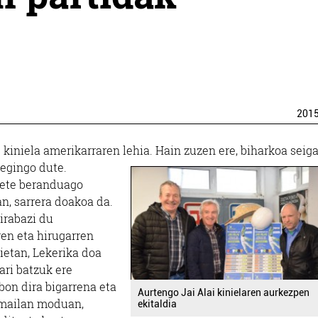
201
 kiniela amerikarraren lehia. Hain zuzen ere, biharkoa seig
 egingo dute.
 bete beranduago
n, sarrera doakoa da.
irabazi du
ren eta hirugarren
ietan, Lekerika doa
lari batzuk ere
bon dira bigarrena eta
Aurtengo Jai Alai kinielaren aurkezpen
n mailan moduan,
ekitaldia