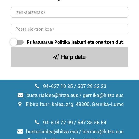
Pribatutasun Politika
irakurri eta onartzen dut.
Harpidetu
94-627 10 85 / 607 29 22 23
busturialdea@hitza.eus / gernika@hitza.eus
Elbira Iturri kalea, z/g. 48300, Gernika-Lumo
94-618 72 99 / 647 35 56 54
busturialdea@hitza.eus / bermeo@hitza.eus