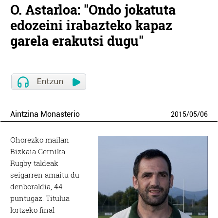
O. Astarloa: "Ondo jokatuta
edozeini irabazteko kapaz
garela erakutsi dugu"
Aintzina Monasterio
2015
/
05
/
06
Ohorezko mailan
Bizkaia Gernika
Rugby taldeak
seigarren amaitu du
denboraldia, 44
puntugaz. Titulua
lortzeko final