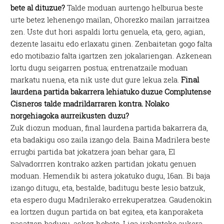
bete al dituzue?
Talde moduan aurtengo helburua beste
urte betez lehenengo mailan, Ohorezko mailan jarraitzea
zen. Uste dut hori aspaldi lortu genuela, eta, gero, agian,
dezente lasaitu edo erlaxatu ginen. Zenbaitetan gogo falta
edo motibazio falta igartzen zen jokalariengan. Azkenean
lortu dugu seigarren postua; entrenatzaile moduan
markatu nuena, eta nik uste dut gure lekua zela.
Final
laurdena partida bakarrera lehiatuko duzue Complutense
Cisneros talde madrildarraren kontra. Nolako
norgehiagoka aurreikusten duzu?
Zuk diozun moduan, final laurdena partida bakarrera da,
eta badakigu oso zaila izango dela. Baina Madrilera beste
errugbi partida bat jokatzera joan behar gara, El
Salvadorrren kontrako azken partidan jokatu genuen
moduan. Hemendik bi astera jokatuko dugu, 16an. Bi baja
izango ditugu, eta, bestalde, baditugu beste lesio batzuk,
eta espero dugu Madrilerako errekuperatzea. Gaudenokin
ea lortzen dugun partida on bat egitea, eta kanporaketa
pasatzen badugu, askoz hobeto. Liga irabazteko aukera