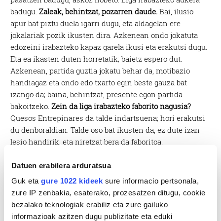
badugu.
Zaleak, behintzat, pozarren daude.
Bai, ilusio
apur bat piztu duela igarri dugu, eta aldagelan ere
jokalariak pozik ikusten dira. Azkenean ondo jokatuta
edozeini irabazteko kapaz garela ikusi eta erakutsi dugu.
Eta ea ikasten duten horretatik; baietz espero dut.
Azkenean, partida guztia jokatu behar da, motibazio
handiagaz eta ondo edo txarto egin beste gauza bat
izango da; baina, behintzat, presente egon partida
bakoitzeko.
Zein da liga irabazteko faborito nagusia?
Quesos Entrepinares da talde indartsuena; hori erakutsi
du denboraldian. Talde oso bat ikusten da, ez dute izan
lesio handirik, eta niretzat bera da faboritoa.
Datuen erabilera arduratsua
Guk eta
gure 1022 kideek
sure informacio pertsonala,
zure IP zenbakia, esaterako, prozesatzen ditugu, cookie
bezalako teknologiak erabiliz eta zure gailuko
informazioak azitzen dugu publizitate eta eduki