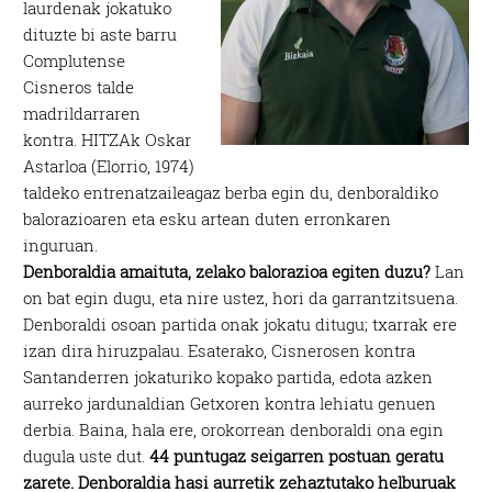
laurdenak jokatuko
dituzte bi aste barru
Complutense
Cisneros talde
madrildarraren
kontra. HITZAk Oskar
Astarloa (Elorrio, 1974)
taldeko entrenatzaileagaz berba egin du, denboraldiko
balorazioaren eta esku artean duten erronkaren
inguruan.
Denboraldia amaituta, zelako balorazioa egiten duzu?
Lan
on bat egin dugu, eta nire ustez, hori da garrantzitsuena.
Denboraldi osoan partida onak jokatu ditugu; txarrak ere
izan dira hiruzpalau. Esaterako, Cisnerosen kontra
Santanderren jokaturiko kopako partida, edota azken
aurreko jardunaldian Getxoren kontra lehiatu genuen
derbia. Baina, hala ere, orokorrean denboraldi ona egin
dugula uste dut.
44 puntugaz seigarren postuan geratu
zarete. Denboraldia hasi aurretik zehaztutako helburuak