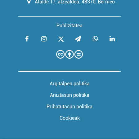
Atalde 17, atzealdea. 48370, Bermeo
Publizitatea
Argitalpen politika
Aniztasun politika
Pribatutasun politika
Cookieak