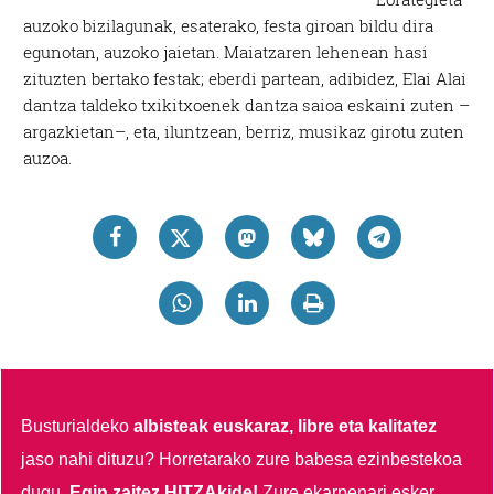
auzoko bizilagunak, esaterako, festa giroan bildu dira
egunotan, auzoko jaietan. Maiatzaren lehenean hasi
zituzten bertako festak; eberdi partean, adibidez, Elai Alai
dantza taldeko txikitxoenek dantza saioa eskaini zuten –
argazkietan–, eta, iluntzean, berriz, musikaz girotu zuten
auzoa.
Busturialdeko
albisteak euskaraz, libre eta kalitatez
jaso nahi dituzu?
Horretarako zure babesa ezinbestekoa
dugu.
Egin zaitez HITZAkide!
Zure ekarpenari esker,