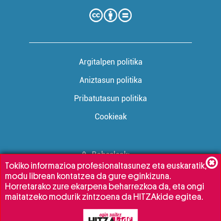
Argitalpen politika
Aniztasun politika
Pribatutasun politika
Cookieak
Babesleak:
Tokiko informazioa profesionaltasunez eta euskaratik,
modu librean kontatzea da gure eginkizuna.
Horretarako zure ekarpena beharrezkoa da, eta ongi
maitatzeko modurik zintzoena da HITZAkide egitea.