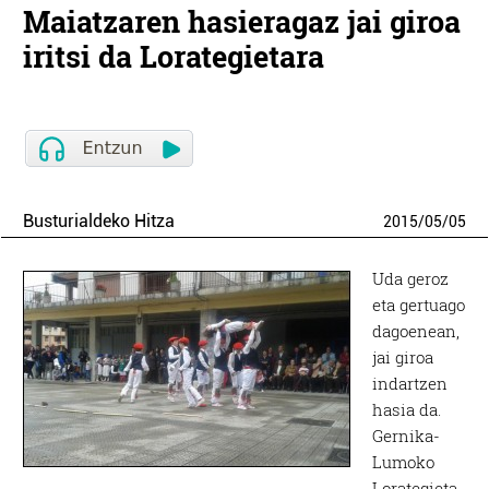
Maiatzaren hasieragaz jai giroa
iritsi da Lorategietara
Busturialdeko Hitza
2015
/
05
/
05
Uda geroz
eta gertuago
dagoenean,
jai giroa
indartzen
hasia da.
Gernika-
Lumoko
Lorategieta