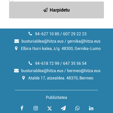
irakurri
Harpidetu
94-627 10 85 / 607 29 22 23
busturialdea@hitza.eus / gernika@hitza.eus
Elbira Iturri kalea, z/g. 48300, Gernika-Lumo
94-618 72 99 / 647 35 56 54
busturialdea@hitza.eus / bermeo@hitza.eus
Atalde 17, atzealdea. 48370, Bermeo
Publizitatea