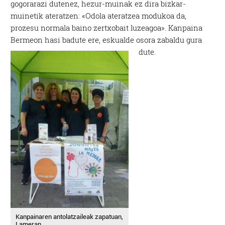
gogorarazi dutenez, hezur-muinak ez dira bizkar-
muinetik ateratzen: «Odola ateratzea modukoa da,
prozesu normala baino zertxobait luzeagoa». Kanpaina
Bermeon hasi badute ere, eskualde osora zabaldu gura
dute.
Kanpainaren antolatzaileak zapatuan,
Lameran