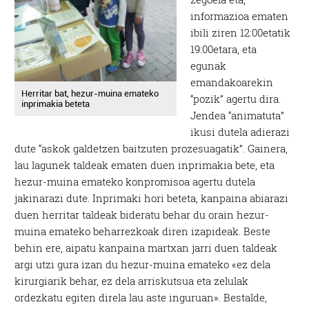
informazioa ematen
ibili ziren 12:00etatik
19:00etara, eta
egunak
emandakoarekin
Herritar bat, hezur-muina emateko
“pozik” agertu dira.
inprimakia beteta
Jendea “animatuta”
ikusi dutela adierazi
dute “askok galdetzen baitzuten prozesuagatik”. Gainera,
lau lagunek taldeak ematen duen inprimakia bete, eta
hezur-muina emateko konpromisoa agertu dutela
jakinarazi dute. Inprimaki hori beteta, kanpaina abiarazi
duen herritar taldeak bideratu behar du orain hezur-
muina emateko beharrezkoak diren izapideak. Beste
behin ere, aipatu kanpaina martxan jarri duen taldeak
argi utzi gura izan du hezur-muina emateko «ez dela
kirurgiarik behar, ez dela arriskutsua eta zelulak
ordezkatu egiten direla lau aste inguruan». Bestalde,