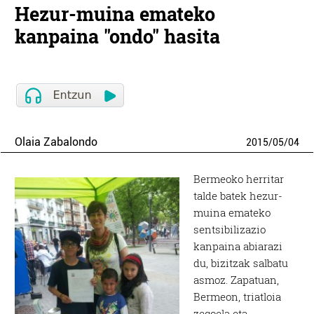
Hezur-muina emateko
kanpaina "ondo" hasita
Olaia Zabalondo
2015
/
05
/
04
Bermeoko herritar
talde batek hezur-
muina emateko
sentsibilizazio
kanpaina abiarazi
du, bizitzak salbatu
asmoz. Zapatuan,
Bermeon, triatloia
zegoela eta,