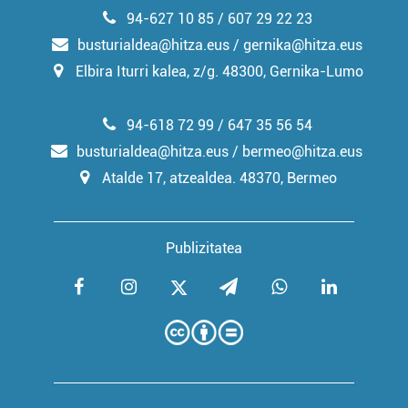
94-627 10 85 / 607 29 22 23
busturialdea@hitza.eus / gernika@hitza.eus
Elbira Iturri kalea, z/g. 48300, Gernika-Lumo
94-618 72 99 / 647 35 56 54
busturialdea@hitza.eus / bermeo@hitza.eus
Atalde 17, atzealdea. 48370, Bermeo
Publizitatea