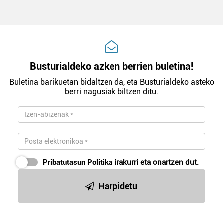
Busturialdeko azken berrien buletina!
Buletina barikuetan bidaltzen da, eta Busturialdeko asteko
berri nagusiak biltzen ditu.
Pribatutasun Politika
irakurri eta onartzen dut.
Harpidetu