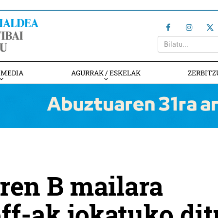
IMEDIA
AGURRAK / ESKELAK
ZERBITZ
ren B mailara
ff-ak jokatuko dit