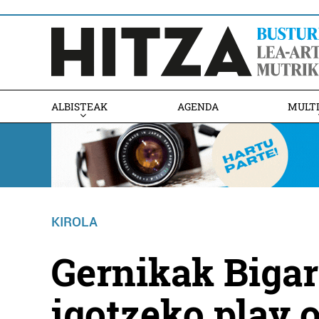
ALBISTEAK
AGENDA
MULT
KIROLA
Gernikak Bigar
igotzeko play o