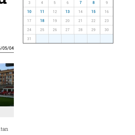
3
4
5
6
7
8
9
10
11
12
13
14
15
16
17
18
19
20
21
22
23
24
25
26
27
28
29
30
31
1
2
3
4
5
6
5
/
05
/
04
ltan