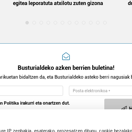
egitea leporatuta atxilotu zuten gizona
d
Busturialdeko azken berrien buletina!
rikuetan bidaltzen da, eta Busturialdeko asteko berri nagusiak b
n Politika
irakurri eta onartzen dut.
H
ure IP zenbakia, esaterako, prozesatzen ditugu, cookie bezalako