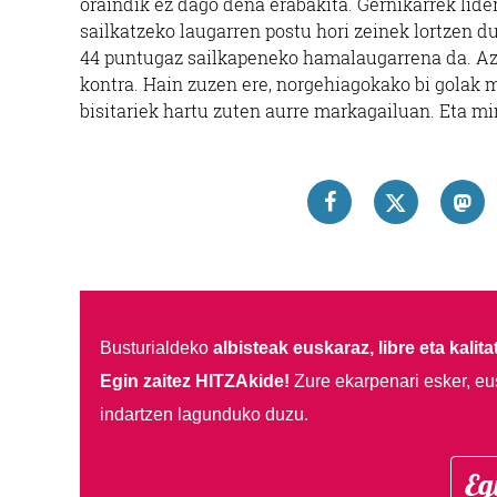
oraindik ez dago dena erabakita. Gernikarrek lide
sailkatzeko laugarren postu hori zeinek lortzen d
44 puntugaz sailkapeneko hamalaugarrena da. Az
kontra. Hain zuzen ere, norgehiagokako bi golak 
bisitariek hartu zuten aurre markagailuan. Eta 
Busturialdeko
albisteak euskaraz, libre eta kalita
Egin zaitez HITZAkide!
Zure ekarpenari esker, eu
indartzen lagunduko duzu.
Eg