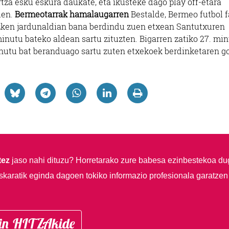
rtza esku eskura daukate, eta ikusteke dago play off-etara
uen.
Bermeotarrak hamalaugarren
Bestalde, Bermeo futbol 
ken jardunaldian bana berdindu zuen etxean Santutxuren
minutu bateko aldean sartu zituzten. Bigarren zatiko 27. mi
minutu bat beranduago sartu zuten etxekoek berdinketaren 
tez
jaso nahi dituzu?
Horretarako zure babesa ezinbestekoa du
skaratik eginda dagoen tokiko informazio profesionala garatzen
in HITZAkide