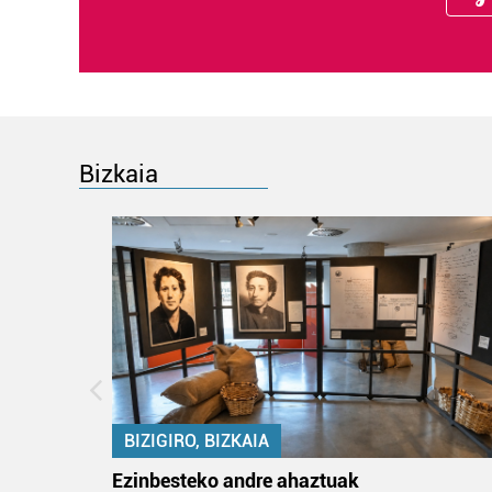
Bizkaia
BIZIGIRO, BIZKAIA
na
Ezinbesteko andre ahaztuak