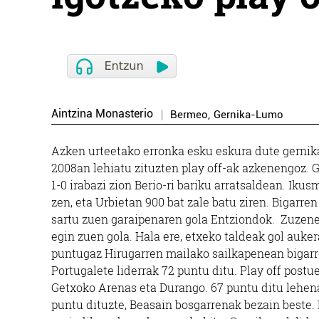
Aintzina Monasterio
Bermeo
,
Gernika-Lumo
Azken urteetako erronka esku eskura dute gernikar
2008an lehiatu zituzten play off-ak azkenengoz. G
1-0 irabazi zion Berio-ri bariku arratsaldean. Iku
zen, eta Urbietan 900 bat zale batu ziren. Bigarre
sartu zuen garaipenaren gola Entziondok. Zuzenek
egin zuen gola. Hala ere, etxeko taldeak gol auker
puntugaz Hirugarren mailako sailkapenean bigarr
Portugalete liderrak 72 puntu ditu. Play off post
Getxoko Arenas eta Durango. 67 puntu ditu lehena
puntu dituzte, Beasain bosgarrenak bezain beste. 