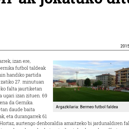
201
rek, izan ere,
ernika futbol taldeak
smin handiko partida
n zatiko 27. minutuan
o falta jaurtiketan
a ugari izan zituen. 69
ena da Gernika.
Argazkilaria: Bermeo futbol faldea
uetan daude baita
k, eta durangarrek 61
Hortaz, aurtengo denboraldia amaitzeko bi jardunaldiren fa