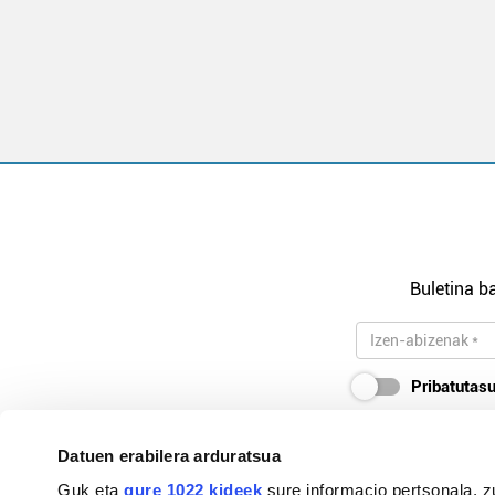
Buletina ba
Pribatutasu
Datuen erabilera arduratsua
Guk eta
gure 1022 kideek
sure informacio pertsonala, z