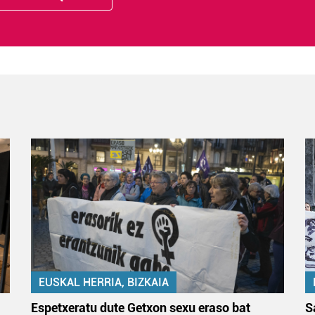
EUSKAL HERRIA, BIZKAIA
Espetxeratu dute Getxon sexu eraso bat
S