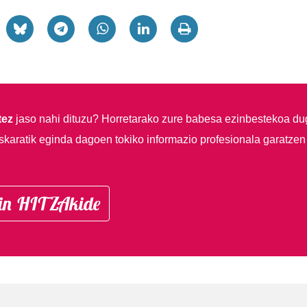
tez
jaso nahi dituzu?
Horretarako zure babesa ezinbestekoa du
skaratik eginda dagoen tokiko informazio profesionala garatzen
in HITZAkide