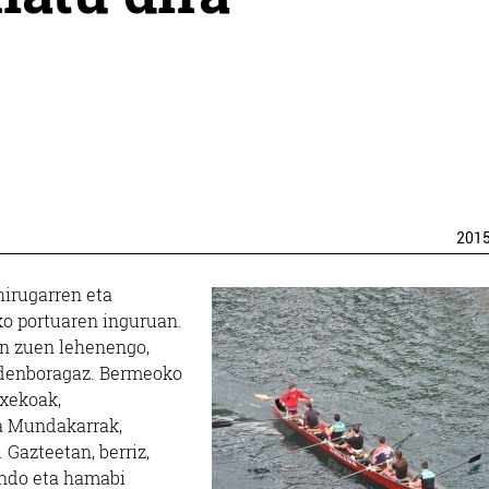
201
hirugarren eta
ko portuaren inguruan.
in zuen lehenengo,
denboragaz. Bermeoko
txekoak,
ta Mundakarrak,
 Gazteetan, berriz,
undo eta hamabi