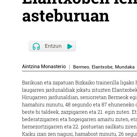
asteburuan
Aintzina Monasterio
Bermeo
,
Elantxobe
,
Mundaka
Barikuan eta zapatuan Bizkaiko trainerilla ligako 
laugarren jardunaldiak jokatu zituzten Elantxobe
Hirugarren jardunaldian, seniorretan Bermeok eg
hamahiru minutu, 48 segundo eta 87 ehuneneko 
beste bi taldeek, zazpigarren eta 21. egin zuten. E
bederatzigarren eta hogeigarren amaitu zuten, e
hemezortzigarren eta 22. postuetan sailkatu ziren.
Kaiku izan zen nagusi, hamabost minutu, 26 seg