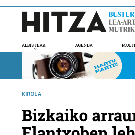
ALBISTEAK
AGENDA
MULT
KIROLA
Bizkaiko arrau
Elantxoben leh