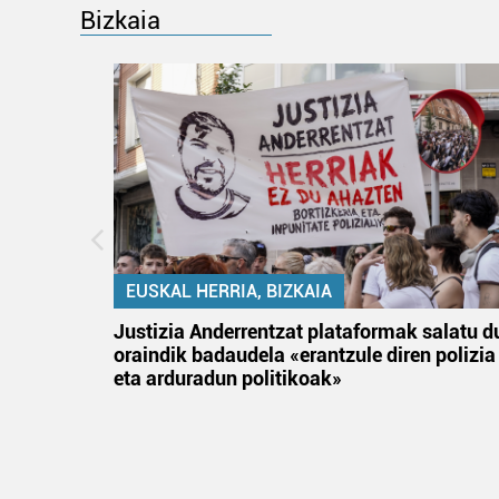
Bizkaia
EUSKAL HERRIA, BIZKAIA
an
Justizia Anderrentzat plataformak salatu d
oraindik badaudela «erantzule diren polizia
eta arduradun politikoak»