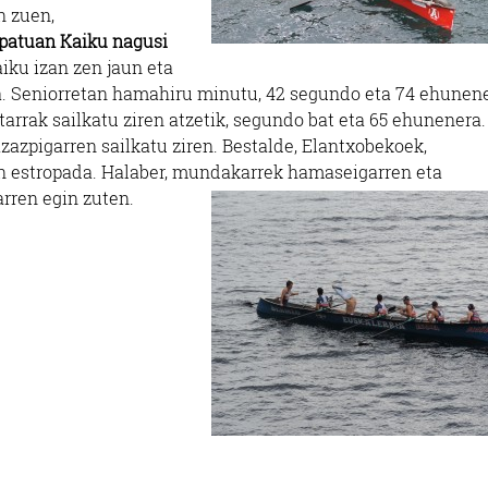
n zuen,
patuan Kaiku nagusi
iku izan zen jaun eta
da. Seniorretan hamahiru minutu, 42 segundo eta 74 ehunen
arrak sailkatu ziren atzetik, segundo bat eta 65 ehunenera.
zazpigarren sailkatu ziren. Bestalde, Elantxobekoek,
n estropada. Halaber, mundakarrek hamaseigarren eta
rren egin zuten.