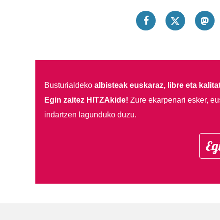
Busturialdeko
albisteak euskaraz, libre eta kalita
Egin zaitez HITZAkide!
Zure ekarpenari esker, eu
indartzen lagunduko duzu.
Eg