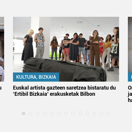
KULTURA, BIZKAIA
u
Euskal artista gazteen saretzea bistaratu du
O
‘Ertibil Bizkaia’ erakusketak Bilbon
j
h