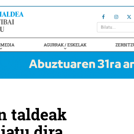
IMEDIA
AGURRAK / ESKELAK
ZERBITZ
n taldeak
iatu dira