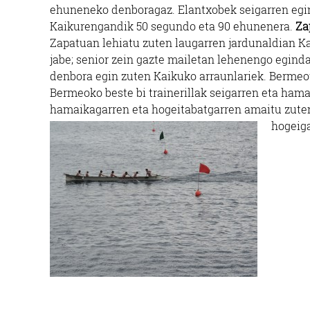
ehuneneko denboragaz. Elantxobek seigarren egi
Kaikurengandik 50 segundo eta 90 ehunenera.
Za
Zapatuan lehiatu zuten laugarren jardunaldian Ka
jabe; senior zein gazte mailetan lehenengo egin
denbora egin zuten Kaikuko arraunlariek. Bermeot
Bermeoko beste bi trainerillak seigarren eta hama
hamaikagarren eta hogeitabatgarren amaitu zute
hogeiga