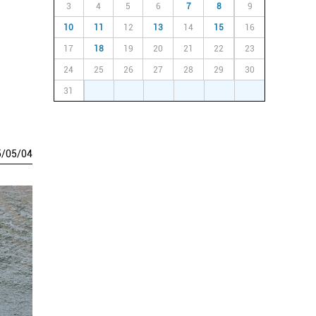
3
4
5
6
7
8
9
10
11
12
13
14
15
16
17
18
19
20
21
22
23
24
25
26
27
28
29
30
31
1
2
3
4
5
6
5
/
05
/
04