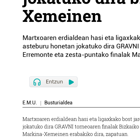
Xemeinen
Martxoaren erdialdean hasi eta ligaxkako
asteburu honetan jokatuko dira GRAVNI t
Erremonte eta zesta-puntako finalak Ma
E.M.U.
Busturialdea
Martxoaren erdialdean hasi eta ligaxkako bost jar
jokatuko dira GRAVNI torneoaren finalak Bizkaiko
Markina-Xemeinen erabakiko dira, zapatuan.