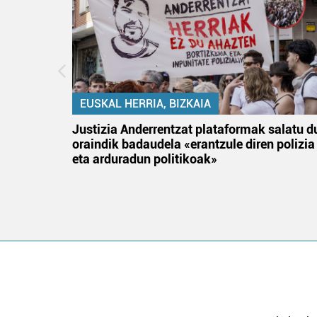
EUSKAL HERRIA, BIZKAIA
an
Justizia Anderrentzat plataformak salatu d
oraindik badaudela «erantzule diren polizia
eta arduradun politikoak»