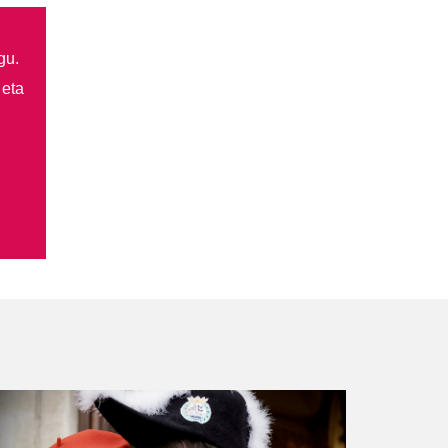
gu.
 eta