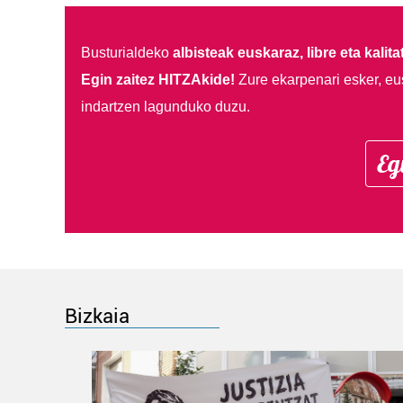
Busturialdeko
albisteak euskaraz, libre eta kalita
Egin zaitez HITZAkide!
Zure ekarpenari esker, eu
indartzen lagunduko duzu.
Eg
Bizkaia