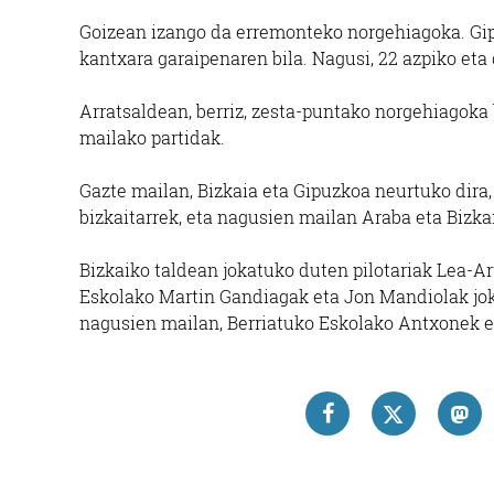
Goizean izango da erremonteko norgehiagoka. Gipu
kantxara garaipenaren bila. Nagusi, 22 azpiko eta
Arratsaldean, berriz, zesta-puntako norgehiagoka 
mailako partidak.
Gazte mailan, Bizkaia eta Gipuzkoa neurtuko dira,
bizkaitarrek, eta nagusien mailan Araba eta Bizkai
Bizkaiko taldean jokatuko duten pilotariak Lea-A
Eskolako Martin Gandiagak eta Jon Mandiolak joka
nagusien mailan, Berriatuko Eskolako Antxonek e