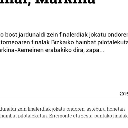
 bost jardunaldi zein finalerdiak jokatu ondore
orneoaren finalak Bizkaiko hainbat pilotalekut
rkina-Xemeinen erabakiko dira, zapa...
201
dunaldi zein finalerdiak jokatu ondoren, asteburu honetan
 hainbat pilotalekutan. Erremonte eta zesta-puntako finalak