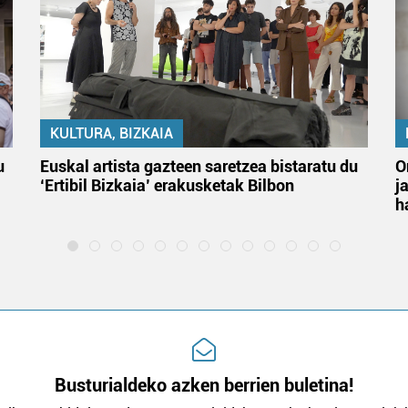
KULTURA, BIZKAIA
u
Euskal artista gazteen saretzea bistaratu du
O
‘Ertibil Bizkaia’ erakusketak Bilbon
j
h
Busturialdeko azken berrien buletina!