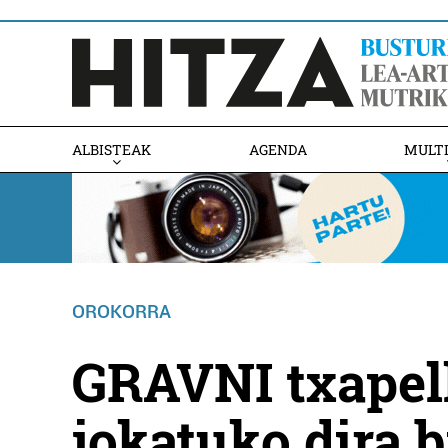
ALBISTEAK
AGENDA
MULT
OROKORRA
GRAVNI txapel
jokatuko dira 