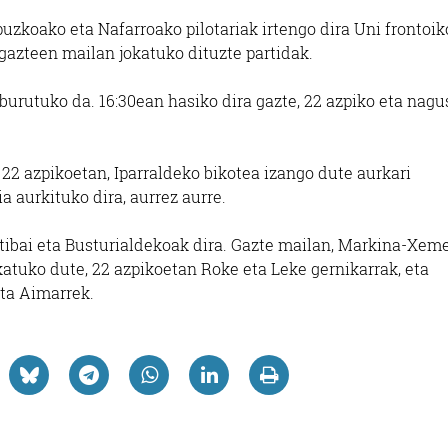
zkoako eta Nafarroako pilotariak irtengo dira Uni frontoik
 gazteen mailan jokatuko dituzte partidak.
burutuko da. 16:30ean hasiko dira gazte, 22 azpiko eta nagu
 22 azpikoetan, Iparraldeko bikotea izango dute aurkari
a aurkituko dira, aurrez aurre.
rtibai eta Busturialdekoak dira. Gazte mailan, Markina-Xem
tuko dute, 22 azpikoetan Roke eta Leke gernikarrak, eta
ta Aimarrek.