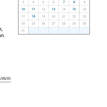
3
4
5
6
7
8
9
10
11
12
13
14
15
16
17
18
19
20
21
22
23
24
25
26
27
28
29
30
n,
31
1
2
3
4
5
6
an.
5
/
05
/
01