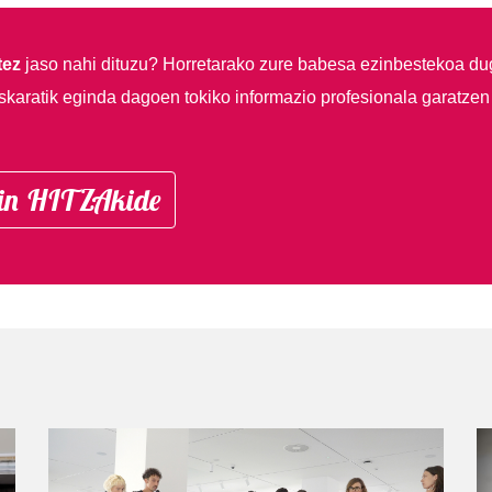
tez
jaso nahi dituzu?
Horretarako zure babesa ezinbestekoa du
skaratik eginda dagoen tokiko informazio profesionala garatzen
in HITZAkide