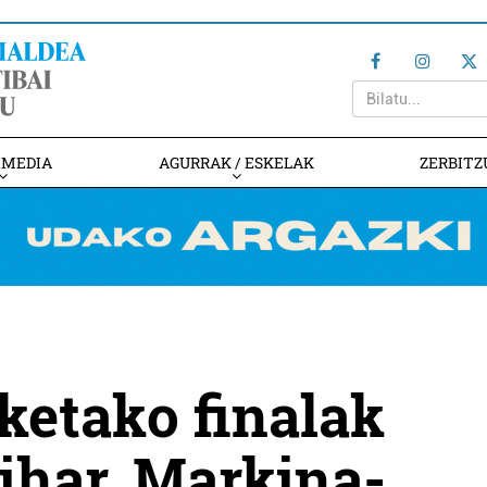
IMEDIA
AGURRAK / ESKELAK
ZERBITZ
ketako finalak
bihar, Markina-