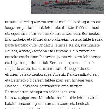
arraun taldeek gazte eta senior mailetako hirugarren eta
laugarren jardunaldiak lehiatuko dituzte. 11:00etan hasi
eta eguerdira bitartean ariko dira arraunean. Bermeoko,
Elantxobeko eta Mundakako klubekin batera, talde hauek
parte hartuko dute: Ondarru, Isuntza, Kaiku, Portugalete,
Deustu, Arkote, Zierbena eta Lutxana. Hain zuzen ere,
aurreko asteburuan Plentzian jokatu zituzten lehenengo
eta bigarren jardunaldiak. Seniorretan, bermeotarrak
nagusitu ziren, hamahiru minutu, 46 segundu eta
ehunen bateko denboragaz. Atzetik, Kaiku sailkatu zen,
eta Bermeoko bigarren taldea izan zen hirugarrena.
Halaber, Elantxobek zortzigarren amaitu zuen.
Bermeotarren hirugarren taldea izan zen
hamazazpigarrena. Mundakarren bi talde lehiatu ziren;
batak hamazortzigarren amaitu zuen, eta besteak