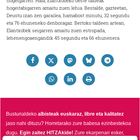
hogeigarren. Hala, Elantxobeko beste taldeak
hogeitabigarren amaitu zuen lehia. Bestalde, gazteetan,
Deustu izan zen garailea, hamabost minutu, 32 segundu
eta 76 ehuneneko denboragaz. Bertoko taldeen artean,
Elantxobek seigarren amaitu zuen estropada,
lehenengoaengandik 45 segundu eta 66 ehunenera.
Busturialdeko
albisteak euskaraz, libre eta kalitatez
jaso nahi dituzu?
Horretarako zure babesa ezinbestekoa
dugu.
Egin zaitez HITZAkide!
Zure ekarpenari esker,