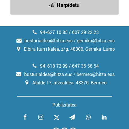
Harpidetu
94-627 10 85 / 607 29 22 23
busturialdea@hitza.eus / gernika@hitza.eus
Elbira Iturri kalea, z/g. 48300, Gernika-Lumo
94-618 72 99 / 647 35 56 54
busturialdea@hitza.eus / bermeo@hitza.eus
Atalde 17, atzealdea. 48370, Bermeo
Publizitatea