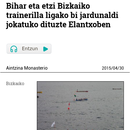
Bihar eta etzi Bizkaiko
trainerilla ligako bi jardunaldi
jokatuko dituzte Elantxoben
Aintzina Monasterio
2015
/
04
/
30
Bizkaiko