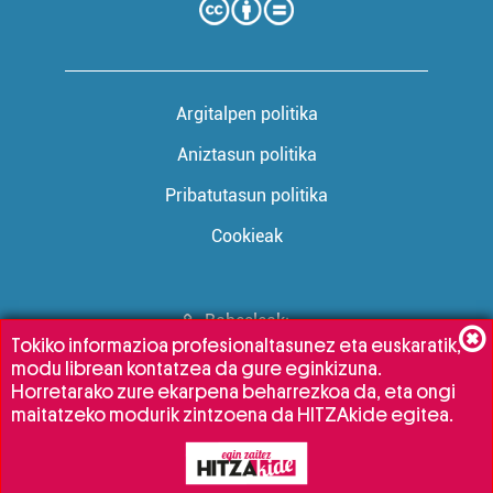
Argitalpen politika
Aniztasun politika
Pribatutasun politika
Cookieak
Babesleak:
Tokiko informazioa profesionaltasunez eta euskaratik,
modu librean kontatzea da gure eginkizuna.
Horretarako zure ekarpena beharrezkoa da, eta ongi
maitatzeko modurik zintzoena da HITZAkide egitea.