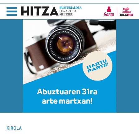
Sartu
KIROLA