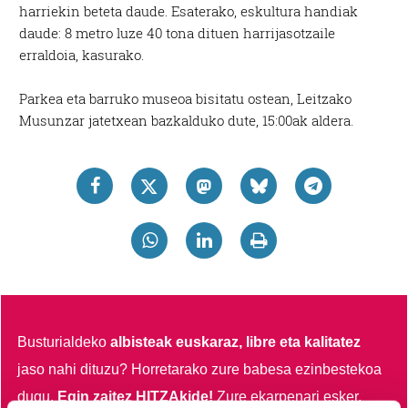
harriekin beteta daude. Esaterako, eskultura handiak
daude: 8 metro luze 40 tona dituen harrijasotzaile
erraldoia, kasurako.
Parkea eta barruko museoa bisitatu ostean, Leitzako
Musunzar jatetxean bazkalduko dute, 15:00ak aldera.
Busturialdeko
albisteak euskaraz, libre eta kalitatez
jaso nahi dituzu?
Horretarako zure babesa ezinbestekoa
dugu.
Egin zaitez HITZAkide!
Zure ekarpenari esker,