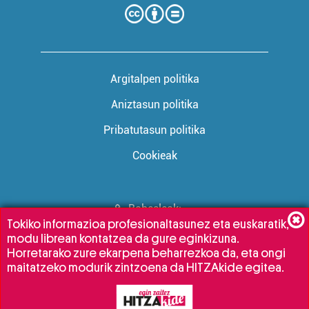
Argitalpen politika
Aniztasun politika
Pribatutasun politika
Cookieak
Babesleak:
Tokiko informazioa profesionaltasunez eta euskaratik,
modu librean kontatzea da gure eginkizuna.
Horretarako zure ekarpena beharrezkoa da, eta ongi
maitatzeko modurik zintzoena da HITZAkide egitea.