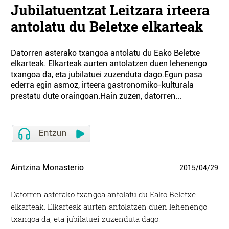
Jubilatuentzat Leitzara irteera
antolatu du Beletxe elkarteak
Datorren asterako txangoa antolatu du Eako Beletxe
elkarteak. Elkarteak aurten antolatzen duen lehenengo
txangoa da, eta jubilatuei zuzenduta dago.Egun pasa
ederra egin asmoz, irteera gastronomiko-kulturala
prestatu dute oraingoan.Hain zuzen, datorren...
Aintzina Monasterio
2015
/
04
/
29
Datorren asterako txangoa antolatu du Eako Beletxe
elkarteak. Elkarteak aurten antolatzen duen lehenengo
txangoa da, eta jubilatuei zuzenduta dago.