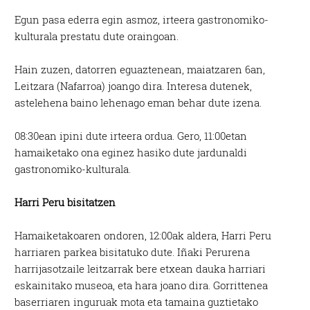
Egun pasa ederra egin asmoz, irteera gastronomiko-
kulturala prestatu dute oraingoan.
Hain zuzen, datorren eguaztenean, maiatzaren 6an,
Leitzara (Nafarroa) joango dira. Interesa dutenek,
astelehena baino lehenago eman behar dute izena.
08:30ean ipini dute irteera ordua. Gero, 11:00etan
hamaiketako ona eginez hasiko dute jardunaldi
gastronomiko-kulturala.
Harri Peru bisitatzen
Hamaiketakoaren ondoren, 12:00ak aldera, Harri Peru
harriaren parkea bisitatuko dute. Iñaki Perurena
harrijasotzaile leitzarrak bere etxean dauka harriari
eskainitako museoa, eta hara joano dira. Gorrittenea
baserriaren inguruak mota eta tamaina guztietako