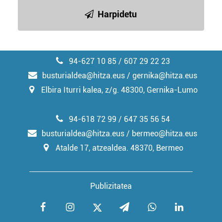
Harpidetu
94-627 10 85 / 607 29 22 23
busturialdea@hitza.eus / gernika@hitza.eus
Elbira Iturri kalea, z/g. 48300, Gernika-Lumo
94-618 72 99 / 647 35 56 54
busturialdea@hitza.eus / bermeo@hitza.eus
Atalde 17, atzealdea. 48370, Bermeo
Publizitatea